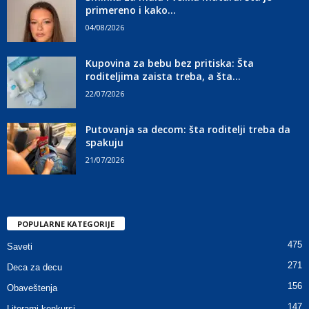
primereno i kako...
04/08/2026
Kupovina za bebu bez pritiska: Šta
roditeljima zaista treba, a šta...
22/07/2026
Putovanja sa decom: šta roditelji treba da
spakuju
21/07/2026
POPULARNE KATEGORIJE
475
Saveti
271
Deca za decu
156
Obaveštenja
147
Literarni konkursi