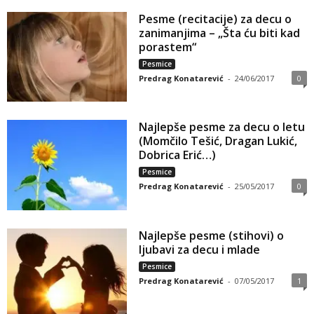
Pesme (recitacije) za decu o
zanimanjima – „Šta ću biti kad
porastem“
Pesmice
Predrag Konatarević
-
24/06/2017
0
Najlepše pesme za decu o letu
(Momčilo Tešić, Dragan Lukić,
Dobrica Erić…)
Pesmice
Predrag Konatarević
-
25/05/2017
0
Najlepše pesme (stihovi) o
ljubavi za decu i mlade
Pesmice
Predrag Konatarević
-
07/05/2017
1