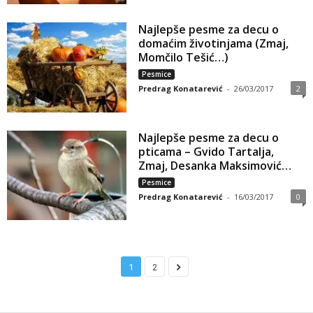
Najlepše pesme za decu o
domaćim životinjama (Zmaj,
Momčilo Tešić…)
Pesmice
Predrag Konatarević
-
26/03/2017
2
Najlepše pesme za decu o
pticama – Gvido Tartalja,
Zmaj, Desanka Maksimović…
Pesmice
Predrag Konatarević
-
16/03/2017
0
1
2