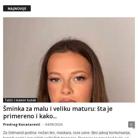
NAJNOVIJE
Tatin i mamin kutak
Šminka za malu i veliku maturu: šta je
primereno i kako...
Predrag Konatarević
-
04/08/2026
0
Za četrnaest godina: nežan ten, maskara, roze usne. Bez jakog konturisanja,