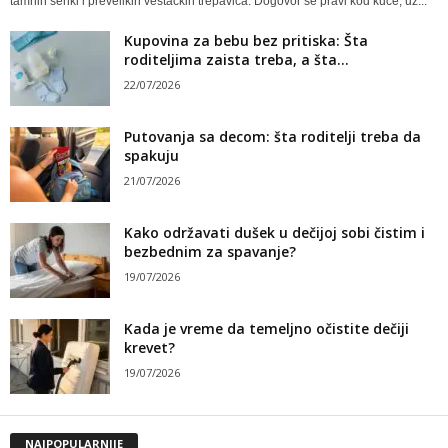
tamnih senki i prevelikih veštačkih trepavica. Dogovor se pravi kod kuće, uz...
Kupovina za bebu bez pritiska: Šta
roditeljima zaista treba, a šta...
22/07/2026
Putovanja sa decom: šta roditelji treba da
spakuju
21/07/2026
Kako održavati dušek u dečijoj sobi čistim i
bezbednim za spavanje?
19/07/2026
Kada je vreme da temeljno očistite dečiji
krevet?
19/07/2026
NAJPOPULARNIJE