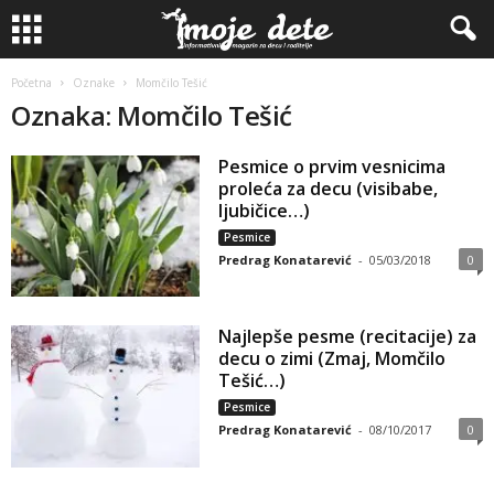
Početna
Oznake
Momčilo Tešić
Oznaka: Momčilo Tešić
Pesmice o prvim vesnicima
proleća za decu (visibabe,
ljubičice…)
Pesmice
Predrag Konatarević
-
05/03/2018
0
Najlepše pesme (recitacije) za
decu o zimi (Zmaj, Momčilo
Tešić…)
Pesmice
Predrag Konatarević
-
08/10/2017
0