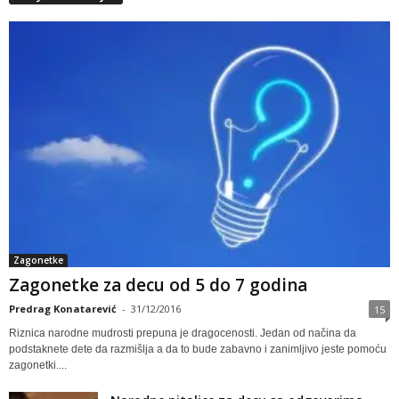
Zagonetke
Zagonetke za decu od 5 do 7 godina
Predrag Konatarević
-
31/12/2016
15
Riznica narodne mudrosti prepuna je dragocenosti. Jedan od načina da
podstaknete dete da razmišlja a da to bude zabavno i zanimljivo jeste pomoću
zagonetki....