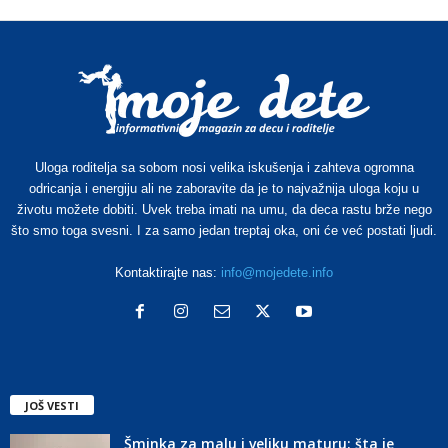
Uloga roditelja sa sobom nosi velika iskušenja i zahteva ogromna
odricanja i energiju ali ne zaboravite da je to najvažnija uloga koju u
životu možete dobiti. Uvek treba imati na umu, da deca rastu brže nego
što smo toga svesni. I za samo jedan treptaj oka, oni će već postati ljudi.
Kontaktirajte nas:
info@mojedete.info
JOŠ VESTI
Šminka za malu i veliku maturu: šta je