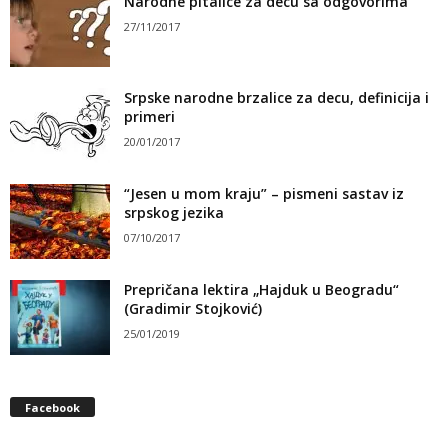
Narodne pitalice za decu sa odgovorima
27/11/2017
Srpske narodne brzalice za decu, definicija i
primeri
20/01/2017
“Jesen u mom kraju” – pismeni sastav iz
srpskog jezika
07/10/2017
Prepričana lektira „Hajduk u Beogradu“
(Gradimir Stojković)
25/01/2019
Facebook