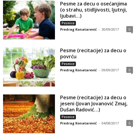
Pesme za decu o osećanjima
(o strahu, stidljivosti, ljutnji,
ljubavi…)
Pesmice
Predrag Konatarević
-
30/09/2017
0
Pesme (recitacije) za decu o
povrću
Pesmice
Predrag Konatarević
-
09/09/2017
0
Pesme (recitacije) za decu o
jeseni (Jovan Jovanović Zmaj,
Dušan Radović…)
Pesmice
Predrag Konatarević
-
04/08/2017
0