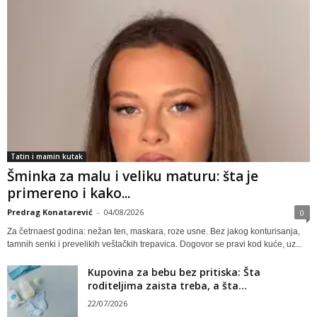
Tatin i mamin kutak
Šminka za malu i veliku maturu: šta je
primereno i kako...
Predrag Konatarević
-
04/08/2026
0
Za četrnaest godina: nežan ten, maskara, roze usne. Bez jakog konturisanja,
tamnih senki i prevelikih veštačkih trepavica. Dogovor se pravi kod kuće, uz...
Kupovina za bebu bez pritiska: Šta
roditeljima zaista treba, a šta...
22/07/2026