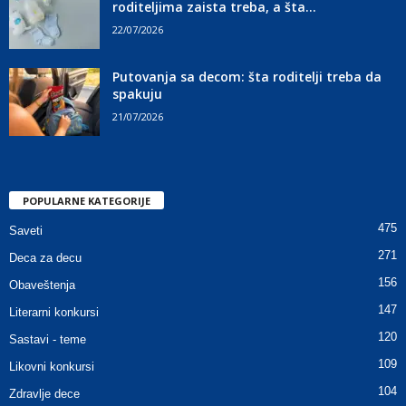
roditeljima zaista treba, a šta...
22/07/2026
Putovanja sa decom: šta roditelji treba da
spakuju
21/07/2026
POPULARNE KATEGORIJE
475
Saveti
271
Deca za decu
156
Obaveštenja
147
Literarni konkursi
120
Sastavi - teme
109
Likovni konkursi
104
Zdravlje dece