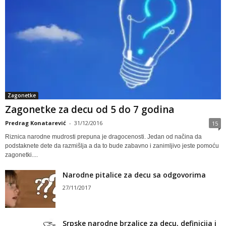
Zagonetke
Zagonetke za decu od 5 do 7 godina
Predrag Konatarević
-
31/12/2016
15
Riznica narodne mudrosti prepuna je dragocenosti. Jedan od načina da
podstaknete dete da razmišlja a da to bude zabavno i zanimljivo jeste pomoću
zagonetki....
Narodne pitalice za decu sa odgovorima
27/11/2017
Srpske narodne brzalice za decu, definicija i