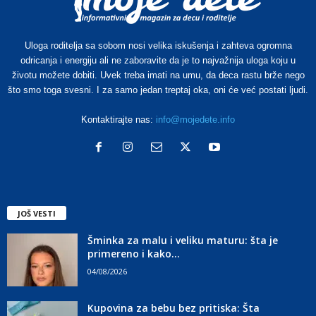
Uloga roditelja sa sobom nosi velika iskušenja i zahteva ogromna
odricanja i energiju ali ne zaboravite da je to najvažnija uloga koju u
životu možete dobiti. Uvek treba imati na umu, da deca rastu brže nego
što smo toga svesni. I za samo jedan treptaj oka, oni će već postati ljudi.
Kontaktirajte nas:
info@mojedete.info
JOŠ VESTI
Šminka za malu i veliku maturu: šta je
primereno i kako...
04/08/2026
Kupovina za bebu bez pritiska: Šta