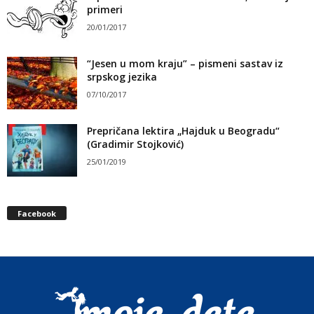
primeri
20/01/2017
“Jesen u mom kraju” – pismeni sastav iz
srpskog jezika
07/10/2017
Prepričana lektira „Hajduk u Beogradu“
(Gradimir Stojković)
25/01/2019
Facebook