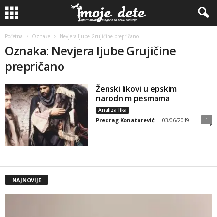
Početna
Oznake
Nevjera ljube Grujičine prepričano
Oznaka: Nevjera ljube Grujičine
prepričano
Ženski likovi u epskim
narodnim pesmama
Analiza lika
Predrag Konatarević
-
03/06/2019
1
NAJNOVIJE