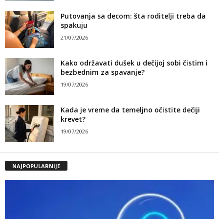
Putovanja sa decom: šta roditelji treba da
spakuju
21/07/2026
Kako održavati dušek u dečijoj sobi čistim i
bezbednim za spavanje?
19/07/2026
Kada je vreme da temeljno očistite dečiji
krevet?
19/07/2026
NAJPOPULARNIJE