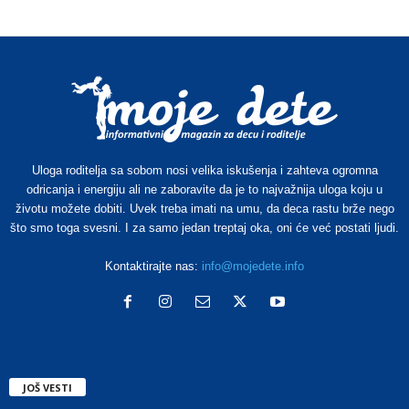
Uloga roditelja sa sobom nosi velika iskušenja i zahteva ogromna
odricanja i energiju ali ne zaboravite da je to najvažnija uloga koju u
životu možete dobiti. Uvek treba imati na umu, da deca rastu brže nego
što smo toga svesni. I za samo jedan treptaj oka, oni će već postati ljudi.
Kontaktirajte nas:
info@mojedete.info
JOŠ VESTI