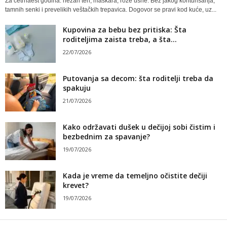
Za četrnaest godina: nežan ten, maskara, roze usne. Bez jakog konturisanja,
tamnih senki i prevelikih veštačkih trepavica. Dogovor se pravi kod kuće, uz...
Kupovina za bebu bez pritiska: Šta
roditeljima zaista treba, a šta...
22/07/2026
Putovanja sa decom: šta roditelji treba da
spakuju
21/07/2026
Kako održavati dušek u dečijoj sobi čistim i
bezbednim za spavanje?
19/07/2026
Kada je vreme da temeljno očistite dečiji
krevet?
19/07/2026