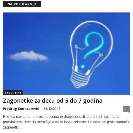
NAJPOPULARNIJE
Zagonetke
Zagonetke za decu od 5 do 7 godina
Predrag Konatarević
-
31/12/2016
15
Riznica narodne mudrosti prepuna je dragocenosti. Jedan od načina da
podstaknete dete da razmišlja a da to bude zabavno i zanimljivo jeste pomoću
zagonetki....