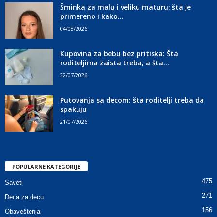
Šminka za malu i veliku maturu: šta je
primereno i kako...
04/08/2026
Kupovina za bebu bez pritiska: Šta
roditeljima zaista treba, a šta...
22/07/2026
Putovanja sa decom: šta roditelji treba da
spakuju
21/07/2026
POPULARNE KATEGORIJE
475
Saveti
271
Deca za decu
156
Obaveštenja