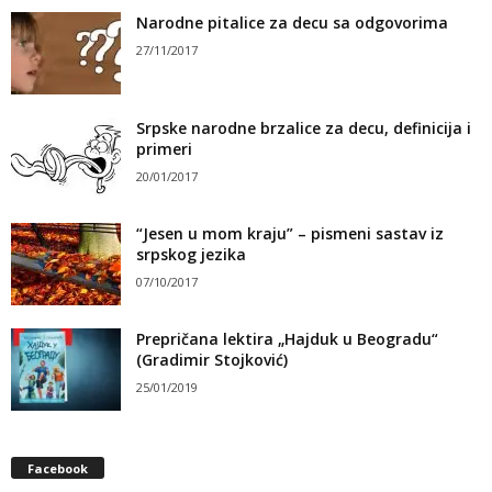
Narodne pitalice za decu sa odgovorima
27/11/2017
Srpske narodne brzalice za decu, definicija i
primeri
20/01/2017
“Jesen u mom kraju” – pismeni sastav iz
srpskog jezika
07/10/2017
Prepričana lektira „Hajduk u Beogradu“
(Gradimir Stojković)
25/01/2019
Facebook