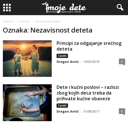
Početna
Oznake
Nezavisnost deteta
Oznaka: Nezavisnost deteta
Principi za odgajanje srećnog
deteta
Saveti
Dragan Antić
-
15/02/2019
0
Dete i kućni poslovi – razlozi
zbog kojih deca treba da
prihvate kućne obaveze
Saveti
Dragan Antić
-
31/08/2017
0