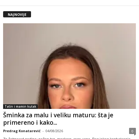
NAJNOVIJE
Tatin i mamin kutak
Šminka za malu i veliku maturu: šta je
primereno i kako...
Predrag Konatarević
-
04/08/2026
0