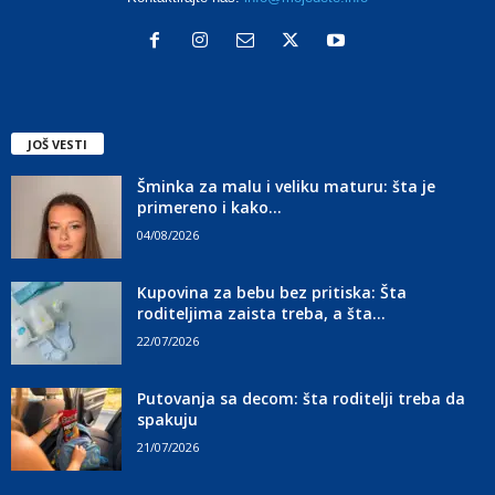
JOŠ VESTI
Šminka za malu i veliku maturu: šta je
primereno i kako...
04/08/2026
Kupovina za bebu bez pritiska: Šta
roditeljima zaista treba, a šta...
22/07/2026
Putovanja sa decom: šta roditelji treba da
spakuju
21/07/2026