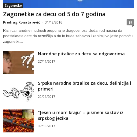
Zagonetke
Zagonetke za decu od 5 do 7 godina
Predrag Konatarević
-
31/12/2016
15
Riznica narodne mudrosti prepuna je dragocenosti. Jedan od načina da
podstaknete dete da razmišlja a da to bude zabavno i zanimljivo jeste pomoću
zagonetki....
Narodne pitalice za decu sa odgovorima
27/11/2017
Srpske narodne brzalice za decu, definicija i
primeri
20/01/2017
“Jesen u mom kraju” – pismeni sastav iz
srpskog jezika
07/10/2017