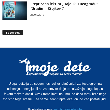
Prepričana lektira „Hajduk u Beogradu“
(Gradimir Stojković)
25/01/2019
Facebook
Uloga roditelja sa sobom nosi velika iskušenja i zahteva ogromna
odricanja i energiju ali ne zaboravite da je to najvažnija uloga koju u
životu možete dobiti. Uvek treba imati na umu, da deca rastu brže nego
što smo toga svesni. I za samo jedan treptaj oka, oni će već postati ljudi.
Kontaktirajte nas:
info@mojedete.info