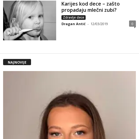
Karijes kod dece – zašto
propadaju mlečni zubi?
Zdravlje dece
Dragan Antić
-
12/03/2019
0
NAJNOVIJE