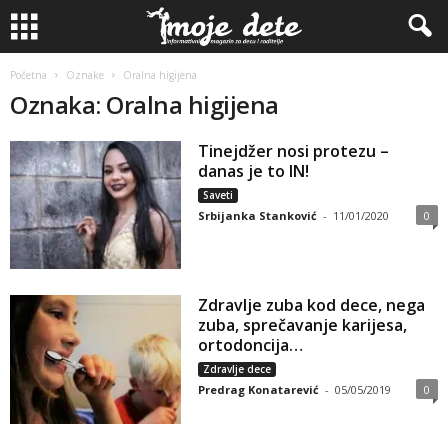
Početna
Oznake
Oralna higijena
Oznaka: Oralna higijena
Tinejdžer nosi protezu –
danas je to IN!
Saveti
Srbijanka Stanković
-
11/01/2020
0
Zdravlje zuba kod dece, nega
zuba, sprečavanje karijesa,
ortodoncija…
Zdravlje dece
Predrag Konatarević
-
05/05/2019
0