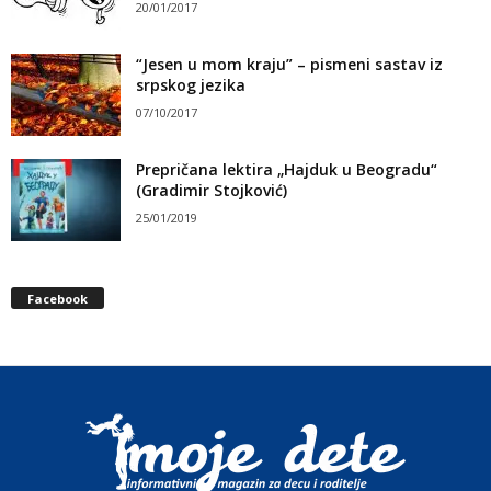
20/01/2017
“Jesen u mom kraju” – pismeni sastav iz
srpskog jezika
07/10/2017
Prepričana lektira „Hajduk u Beogradu“
(Gradimir Stojković)
25/01/2019
Facebook