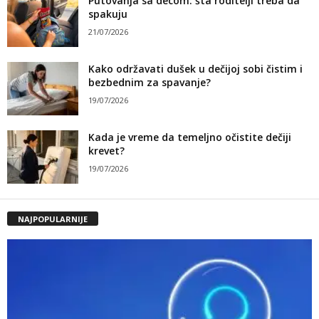
Putovanja sa decom: šta roditelji treba da
spakuju
21/07/2026
Kako održavati dušek u dečijoj sobi čistim i
bezbednim za spavanje?
19/07/2026
Kada je vreme da temeljno očistite dečiji
krevet?
19/07/2026
NAJPOPULARNIJE