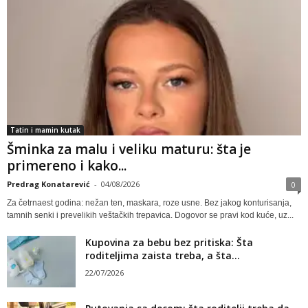
Tatin i mamin kutak
Šminka za malu i veliku maturu: šta je
primereno i kako...
Predrag Konatarević
-
04/08/2026
0
Za četrnaest godina: nežan ten, maskara, roze usne. Bez jakog konturisanja,
tamnih senki i prevelikih veštačkih trepavica. Dogovor se pravi kod kuće, uz...
Kupovina za bebu bez pritiska: Šta
roditeljima zaista treba, a šta...
22/07/2026