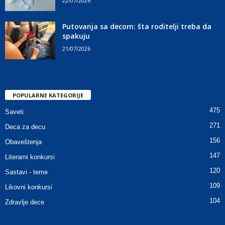
22/07/2026
Putovanja sa decom: šta roditelji treba da
spakuju
21/07/2026
POPULARNE KATEGORIJE
475
Saveti
271
Deca za decu
156
Obaveštenja
147
Literarni konkursi
120
Sastavi - teme
109
Likovni konkursi
104
Zdravlje dece