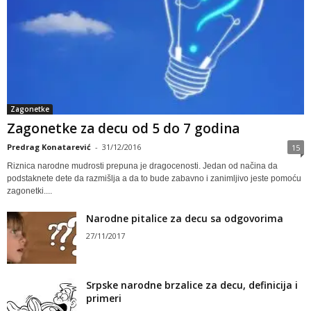
Zagonetke
Zagonetke za decu od 5 do 7 godina
Predrag Konatarević
-
31/12/2016
15
Riznica narodne mudrosti prepuna je dragocenosti. Jedan od načina da
podstaknete dete da razmišlja a da to bude zabavno i zanimljivo jeste pomoću
zagonetki....
Narodne pitalice za decu sa odgovorima
27/11/2017
Srpske narodne brzalice za decu, definicija i
primeri