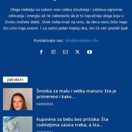
Uloga roditelja sa sobom nosi velika iskušenja i zahteva ogromna
odricanja i energiju ali ne zaboravite da je to najvažnija uloga koju u
životu možete dobiti. Uvek treba imati na umu, da deca rastu brže nego
što smo toga svesni. I za samo jedan treptaj oka, oni će već postati ljudi.
Kontaktirajte nas:
info@mojedete.info
JOŠ VESTI
Šminka za malu i veliku maturu: šta je
primereno i kako...
04/08/2026
Kupovina za bebu bez pritiska: Šta
roditeljima zaista treba, a šta...