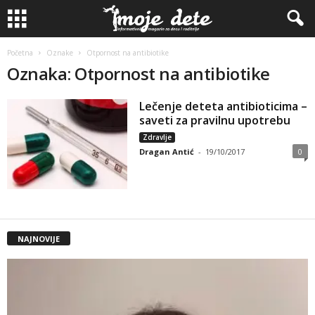
Početna
Oznake
Otpornost na antibiotike
Oznaka: Otpornost na antibiotike
Lečenje deteta antibioticima –
saveti za pravilnu upotrebu
Zdravlje
Dragan Antić
-
19/10/2017
0
NAJNOVIJE