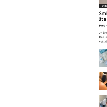
Tatin
Šmi
šta
Predr
Za čet
Bez ja
veštač