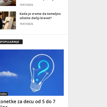
19/07/2026
Kada je vreme da temeljno
očistite dečiji krevet?
19/07/2026
JPOPULARNIJE
netke
onetke za decu od 5 do 7