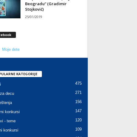
Beogradu“ (Gradimir
Stojković)
25/01/2019
cebook
Moje dete
PULARNE KATEGORIJE
475
i
271
za decu
156
štenja
147
rni konkursi
120
vi - teme
109
ni konkursi