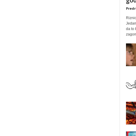
god
Predr
Rizni
Jedan
da to
zagone