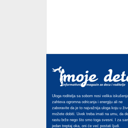
Uloga roditelja sa sobom nosi velika iskušenja
zahteva ogromna odricanja i energiju ali ne
zaboravite da je to najvažnija uloga koju u živ
možete dobiti. Uvek treba imati na umu, da d
rastu brže nego što smo toga svesni. I za sa
jedan treptaj oka, oni će već postati ljudi.