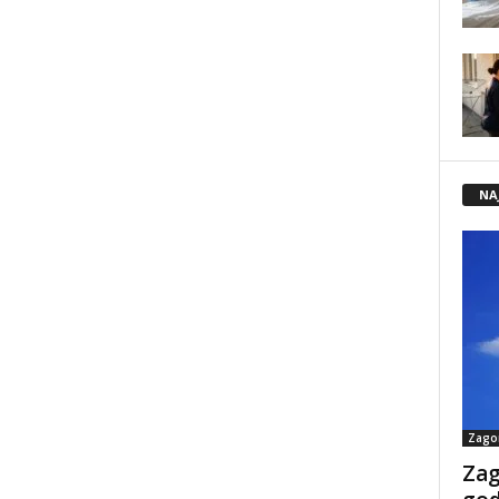
NA
Zago
Zag