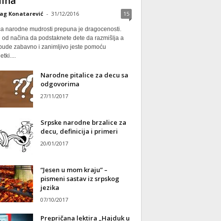
ina
ag Konatarević
-
31/12/2016
15
ca narodne mudrosti prepuna je dragocenosti.
 od načina da podstaknete dete da razmišlja a
 bude zabavno i zanimljivo jeste pomoću
tki....
Narodne pitalice za decu sa
odgovorima
27/11/2017
Srpske narodne brzalice za
decu, definicija i primeri
20/01/2017
“Jesen u mom kraju” –
pismeni sastav iz srpskog
jezika
07/10/2017
Prepričana lektira „Hajduk u