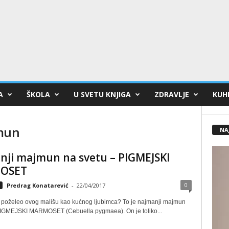
A
ŠKOLA
U SVETU KNJIGA
ZDRAVLJE
KUHI
jmun
NA
nji majmun na svetu – PIGMEJSKI
OSET
0
Predrag Konatarević
-
22/04/2017
i poželeo ovog mališu kao kućnog lјubimca? To je najmanji majmun
PIGMEJSKI MARMOSET (Cebuella pygmaea). On je toliko...