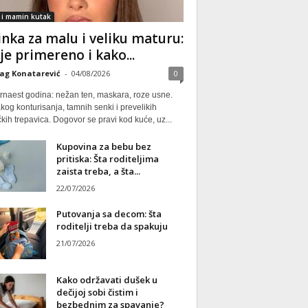
 i mamin kutak
nka za malu i veliku maturu:
 je primereno i kako...
ag Konatarević
-
04/08/2026
0
rnaest godina: nežan ten, maskara, roze usne.
kog konturisanja, tamnih senki i prevelikih
kih trepavica. Dogovor se pravi kod kuće, uz...
Kupovina za bebu bez
pritiska: Šta roditeljima
zaista treba, a šta...
22/07/2026
Putovanja sa decom: šta
roditelji treba da spakuju
21/07/2026
Kako održavati dušek u
dečijoj sobi čistim i
bezbednim za spavanje?