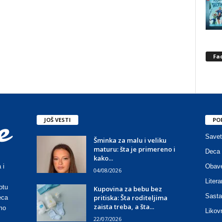
Fa
JOŠ VESTI
PO
Savet
Šminka za malu i veliku
maturu: šta je primereno i
Deca 
kako...
Obave
 i
04/08/2026
Litera
otu
Kupovina za bebu bez
Sasta
pritiska: Šta roditeljima
eca
zaista treba, a šta...
mo
Likov
22/07/2026