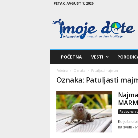
PETAK, AVGUST 7, 2026
M
o
j
e
d
e
t
POČETNA
VESTI
PORODIC
e
Početna
Oznake
Patuljasti majmun
Oznaka: Patuljasti ma
Najma
MARM
Radoznalac
Ko još ne b
na svetu - 