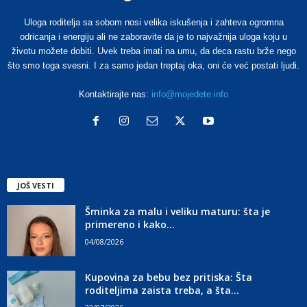
Uloga roditelja sa sobom nosi velika iskušenja i zahteva ogromna
odricanja i energiju ali ne zaboravite da je to najvažnija uloga koju u
životu možete dobiti. Uvek treba imati na umu, da deca rastu brže nego
što smo toga svesni. I za samo jedan treptaj oka, oni će već postati ljudi.
Kontaktirajte nas:
info@mojedete.info
JOŠ VESTI
Šminka za malu i veliku maturu: šta je
primereno i kako...
04/08/2026
Kupovina za bebu bez pritiska: Šta
roditeljima zaista treba, a šta...