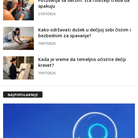
Putovanja sa decom: šta roditelji treba da
spakuju
21/07/2026
Kako održavati dušek u dečijoj sobi čistim i
bezbednim za spavanje?
19/07/2026
Kada je vreme da temeljno očistite dečiji
krevet?
19/07/2026
NAJPOPULARNIJE