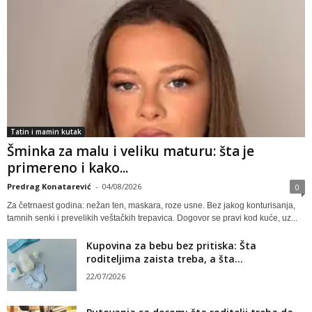
Tatin i mamin kutak
Šminka za malu i veliku maturu: šta je
primereno i kako...
Predrag Konatarević
-
04/08/2026
0
Za četrnaest godina: nežan ten, maskara, roze usne. Bez jakog konturisanja,
tamnih senki i prevelikih veštačkih trepavica. Dogovor se pravi kod kuće, uz...
Kupovina za bebu bez pritiska: Šta
roditeljima zaista treba, a šta...
22/07/2026