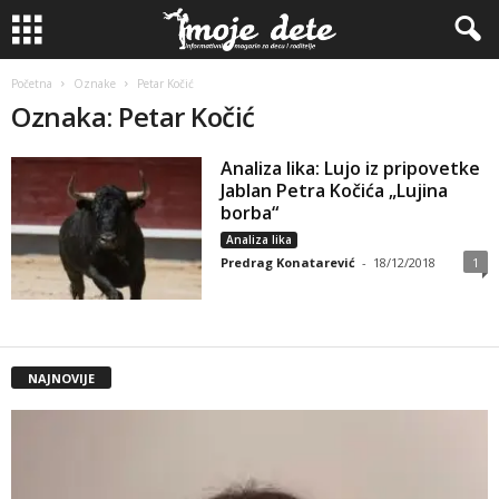
Početna
Oznake
Petar Kočić
Oznaka: Petar Kočić
Analiza lika: Lujo iz pripovetke
Jablan Petra Kočića „Lujina
borba“
Analiza lika
Predrag Konatarević
-
18/12/2018
1
NAJNOVIJE