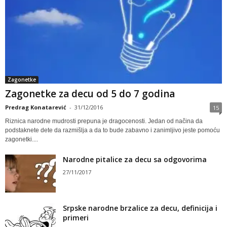
Zagonetke
Zagonetke za decu od 5 do 7 godina
Predrag Konatarević
-
31/12/2016
15
Riznica narodne mudrosti prepuna je dragocenosti. Jedan od načina da
podstaknete dete da razmišlja a da to bude zabavno i zanimljivo jeste pomoću
zagonetki....
Narodne pitalice za decu sa odgovorima
27/11/2017
Srpske narodne brzalice za decu, definicija i
primeri