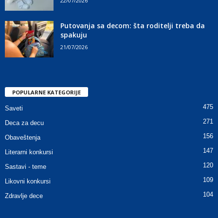
22/07/2026
Putovanja sa decom: šta roditelji treba da
spakuju
21/07/2026
POPULARNE KATEGORIJE
475
Saveti
271
Deca za decu
156
Obaveštenja
147
Literarni konkursi
120
Sastavi - teme
109
Likovni konkursi
104
Zdravlje dece