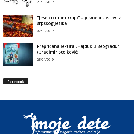
20/01/2017
“Jesen u mom kraju” – pismeni sastav iz
srpskog jezika
07/10/2017
Prepričana lektira „Hajduk u Beogradu“
(Gradimir Stojković)
25/01/2019
Facebook