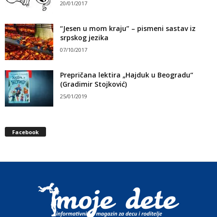
20/01/2017
“Jesen u mom kraju” – pismeni sastav iz
srpskog jezika
07/10/2017
Prepričana lektira „Hajduk u Beogradu“
(Gradimir Stojković)
25/01/2019
Facebook