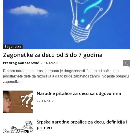
Zagonetke
Zagonetke za decu od 5 do 7 godina
Predrag Konatarević
-
31/12/2016
15
Riznica narodne mudrosti prepuna je dragocenosti. Jedan od načina da
podstaknete dete da razmišlja a da to bude zabavno i zanimljivo jeste pomoću
zagonetki....
Narodne pitalice za decu sa odgovorima
27/11/2017
Srpske narodne brzalice za decu, definicija i
primeri