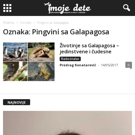
Početna
Oznake
Pingvini sa Galapagosa
Oznaka: Pingvini sa Galapagosa
Životinje sa Galapagosa –
jedinstvene i čudesne
Radoznalac
Predrag Konatarević
-
14/05/2017
0
NAJNOVIJE