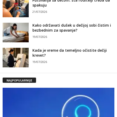
Putovanja sa decom: šta roditelji treba da
spakuju
21/07/2026
Kako održavati dušek u dečijoj sobi čistim i
bezbednim za spavanje?
19/07/2026
Kada je vreme da temeljno očistite dečiji
krevet?
19/07/2026
NAJPOPULARNIJE