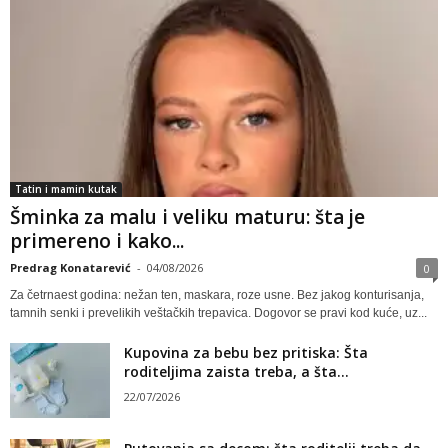
Tatin i mamin kutak
Šminka za malu i veliku maturu: šta je
primereno i kako...
Predrag Konatarević
-
04/08/2026
0
Za četrnaest godina: nežan ten, maskara, roze usne. Bez jakog konturisanja,
tamnih senki i prevelikih veštačkih trepavica. Dogovor se pravi kod kuće, uz...
Kupovina za bebu bez pritiska: Šta
roditeljima zaista treba, a šta...
22/07/2026