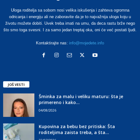
Uloga roditelja sa sobom nosi velika iskušenja i zahteva ogromna
odricanja i energiju ali ne zaboravite da je to najvažnija uloga koju u
životu možete dobiti. Uvek treba imati na umu, da deca rastu brže nego
što smo toga svesni. I za samo jedan treptaj oka, oni će već postati ljudi.
Kontaktirajte nas:
info@mojedete.info
JOŠ VESTI
Šminka za malu i veliku maturu: šta je
primereno i kako...
04/08/2026
Kupovina za bebu bez pritiska: Šta
roditeljima zaista treba, a šta...