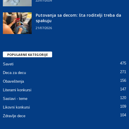
22/07/2026
Putovanja sa decom: šta roditelji treba da
spakuju
21/07/2026
POPULARNE KATEGORIJE
475
Saveti
271
Deca za decu
156
Obaveštenja
147
Literarni konkursi
120
Sastavi - teme
109
Likovni konkursi
104
Zdravlje dece