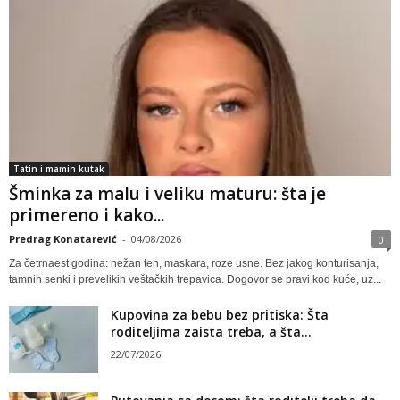
Tatin i mamin kutak
Šminka za malu i veliku maturu: šta je
primereno i kako...
Predrag Konatarević
-
04/08/2026
0
Za četrnaest godina: nežan ten, maskara, roze usne. Bez jakog konturisanja,
tamnih senki i prevelikih veštačkih trepavica. Dogovor se pravi kod kuće, uz...
Kupovina za bebu bez pritiska: Šta
roditeljima zaista treba, a šta...
22/07/2026