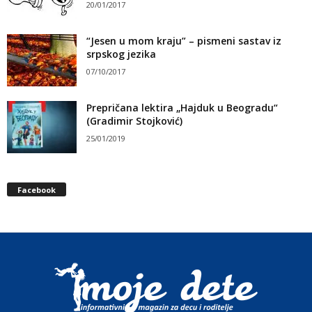
20/01/2017
“Jesen u mom kraju” – pismeni sastav iz
srpskog jezika
07/10/2017
Prepričana lektira „Hajduk u Beogradu“
(Gradimir Stojković)
25/01/2019
Facebook