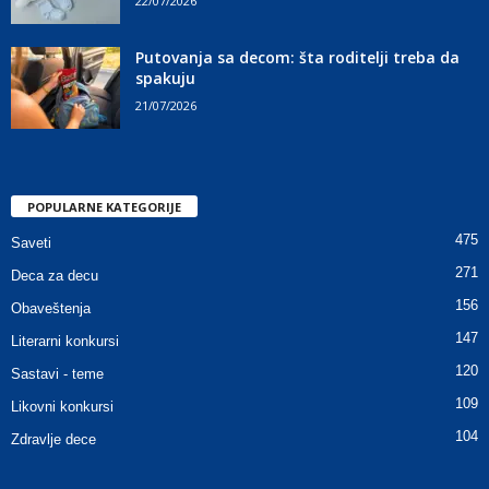
22/07/2026
Putovanja sa decom: šta roditelji treba da
spakuju
21/07/2026
POPULARNE KATEGORIJE
475
Saveti
271
Deca za decu
156
Obaveštenja
147
Literarni konkursi
120
Sastavi - teme
109
Likovni konkursi
104
Zdravlje dece