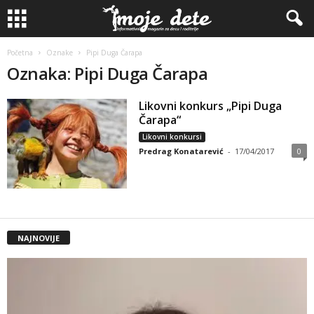
Početna
Oznake
Pipi Duga Čarapa
Oznaka: Pipi Duga Čarapa
Likovni konkurs „Pipi Duga
Čarapa“
Likovni konkursi
Predrag Konatarević
-
17/04/2017
0
NAJNOVIJE