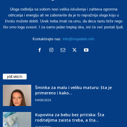
Uloga roditelja sa sobom nosi velika iskušenja i zahteva ogromna
odricanja i energiju ali ne zaboravite da je to najvažnija uloga koju u
životu možete dobiti. Uvek treba imati na umu, da deca rastu brže nego
što smo toga svesni. I za samo jedan treptaj oka, oni će već postati ljudi.
Kontaktirajte nas:
info@mojedete.info
JOŠ VESTI
Šminka za malu i veliku maturu: šta je
primereno i kako...
04/08/2026
Kupovina za bebu bez pritiska: Šta
roditeljima zaista treba, a šta...