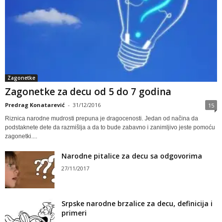
Zagonetke
Zagonetke za decu od 5 do 7 godina
Predrag Konatarević
-
31/12/2016
15
Riznica narodne mudrosti prepuna je dragocenosti. Jedan od načina da
podstaknete dete da razmišlja a da to bude zabavno i zanimljivo jeste pomoću
zagonetki....
Narodne pitalice za decu sa odgovorima
27/11/2017
Srpske narodne brzalice za decu, definicija i
primeri