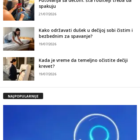
Putovanja sa decom: šta roditelji treba da
spakuju
21/07/2026
Kako održavati dušek u dečijoj sobi čistim i
bezbednim za spavanje?
19/07/2026
Kada je vreme da temeljno očistite dečiji
krevet?
19/07/2026
NAJPOPULARNIJE