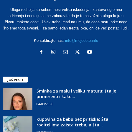
Uloga roditelja sa sobom nosi velika iskušenja i zahteva ogromna
odricanja i energiju ali ne zaboravite da je to najvažnija uloga koju u
životu možete dobiti. Uvek treba imati na umu, da deca rastu brže nego
što smo toga svesni. I za samo jedan treptaj oka, oni će već postati ljudi.
Kontaktirajte nas:
info@mojedete.info
JOŠ VESTI
Šminka za malu i veliku maturu: šta je
primereno i kako...
04/08/2026
Kupovina za bebu bez pritiska: Šta
roditeljima zaista treba, a šta...