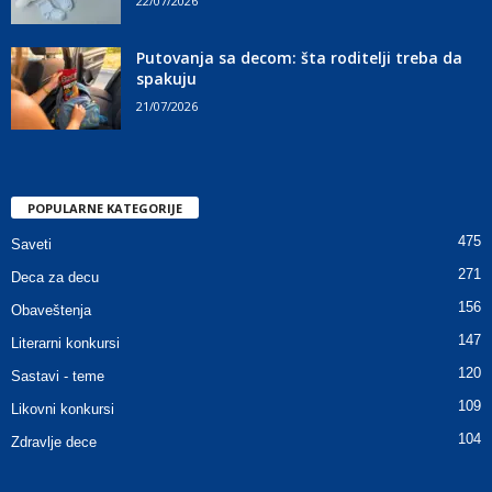
22/07/2026
Putovanja sa decom: šta roditelji treba da
spakuju
21/07/2026
POPULARNE KATEGORIJE
475
Saveti
271
Deca za decu
156
Obaveštenja
147
Literarni konkursi
120
Sastavi - teme
109
Likovni konkursi
104
Zdravlje dece