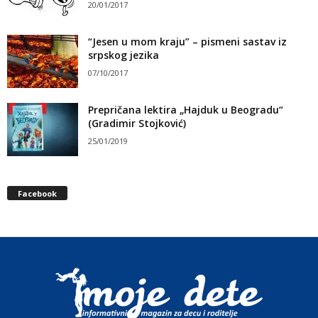
20/01/2017
“Jesen u mom kraju” – pismeni sastav iz
srpskog jezika
07/10/2017
Prepričana lektira „Hajduk u Beogradu“
(Gradimir Stojković)
25/01/2019
Facebook