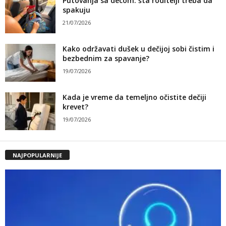
Putovanja sa decom: šta roditelji treba da
spakuju
21/07/2026
Kako održavati dušek u dečijoj sobi čistim i
bezbednim za spavanje?
19/07/2026
Kada je vreme da temeljno očistite dečiji
krevet?
19/07/2026
NAJPOPULARNIJE