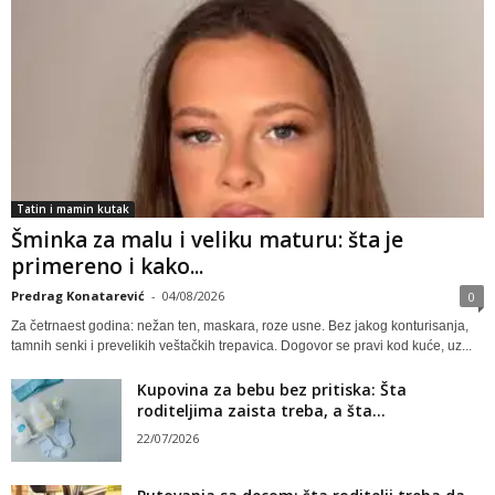
Tatin i mamin kutak
Šminka za malu i veliku maturu: šta je
primereno i kako...
Predrag Konatarević
-
04/08/2026
0
Za četrnaest godina: nežan ten, maskara, roze usne. Bez jakog konturisanja,
tamnih senki i prevelikih veštačkih trepavica. Dogovor se pravi kod kuće, uz...
Kupovina za bebu bez pritiska: Šta
roditeljima zaista treba, a šta...
22/07/2026