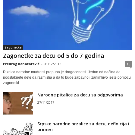
Zagonetke
Zagonetke za decu od 5 do 7 godina
Predrag Konatarević
-
31/12/2016
15
Riznica narodne mudrosti prepuna je dragocenosti. Jedan od načina da
podstaknete dete da razmišlja a da to bude zabavno i zanimljivo jeste pomoću
zagonetki....
Narodne pitalice za decu sa odgovorima
27/11/2017
Srpske narodne brzalice za decu, definicija i
primeri