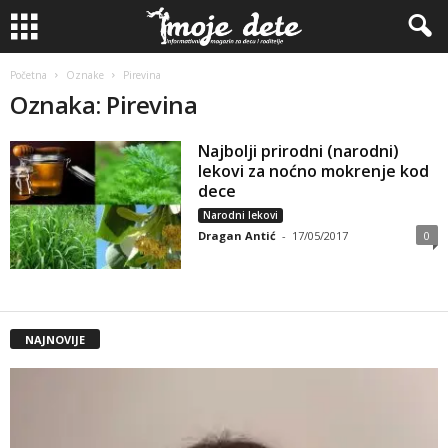
Početna
Oznake
Pirevina
Oznaka: Pirevina
Najbolji prirodni (narodni)
lekovi za noćno mokrenje kod
dece
Narodni lekovi
Dragan Antić
-
17/05/2017
0
NAJNOVIJE