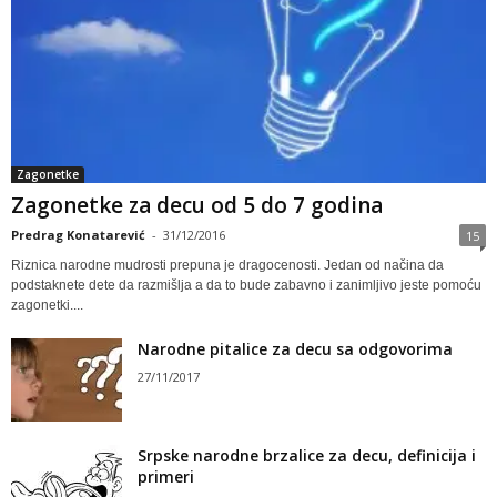
Zagonetke
Zagonetke za decu od 5 do 7 godina
Predrag Konatarević
-
31/12/2016
15
Riznica narodne mudrosti prepuna je dragocenosti. Jedan od načina da
podstaknete dete da razmišlja a da to bude zabavno i zanimljivo jeste pomoću
zagonetki....
Narodne pitalice za decu sa odgovorima
27/11/2017
Srpske narodne brzalice za decu, definicija i
primeri