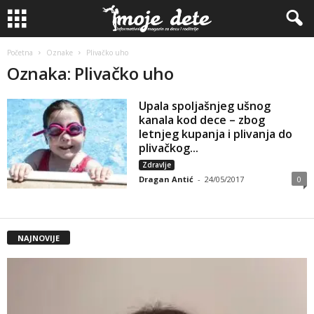
Početna
Oznake
Plivačko uho
Oznaka: Plivačko uho
Upala spoljašnjeg ušnog
kanala kod dece – zbog
letnjeg kupanja i plivanja do
plivačkog...
Zdravlje
Dragan Antić
-
24/05/2017
0
NAJNOVIJE