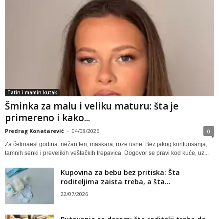
Tatin i mamin kutak
Šminka za malu i veliku maturu: šta je
primereno i kako...
Predrag Konatarević
-
04/08/2026
0
Za četrnaest godina: nežan ten, maskara, roze usne. Bez jakog konturisanja,
tamnih senki i prevelikih veštačkih trepavica. Dogovor se pravi kod kuće, uz...
Kupovina za bebu bez pritiska: Šta
roditeljima zaista treba, a šta...
22/07/2026