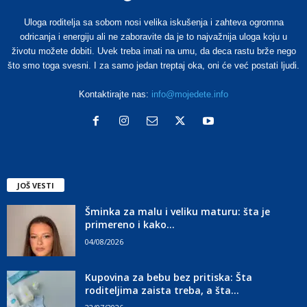
Uloga roditelja sa sobom nosi velika iskušenja i zahteva ogromna
odricanja i energiju ali ne zaboravite da je to najvažnija uloga koju u
životu možete dobiti. Uvek treba imati na umu, da deca rastu brže nego
što smo toga svesni. I za samo jedan treptaj oka, oni će već postati ljudi.
Kontaktirajte nas:
info@mojedete.info
JOŠ VESTI
Šminka za malu i veliku maturu: šta je
primereno i kako...
04/08/2026
Kupovina za bebu bez pritiska: Šta
roditeljima zaista treba, a šta...