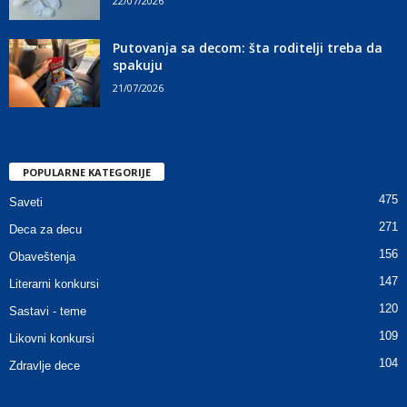
22/07/2026
Putovanja sa decom: šta roditelji treba da
spakuju
21/07/2026
POPULARNE KATEGORIJE
475
Saveti
271
Deca za decu
156
Obaveštenja
147
Literarni konkursi
120
Sastavi - teme
109
Likovni konkursi
104
Zdravlje dece