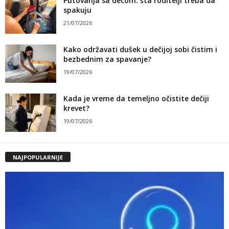
Putovanja sa decom: šta roditelji treba da
spakuju
21/07/2026
Kako održavati dušek u dečijoj sobi čistim i
bezbednim za spavanje?
19/07/2026
Kada je vreme da temeljno očistite dečiji
krevet?
19/07/2026
NAJPOPULARNIJE