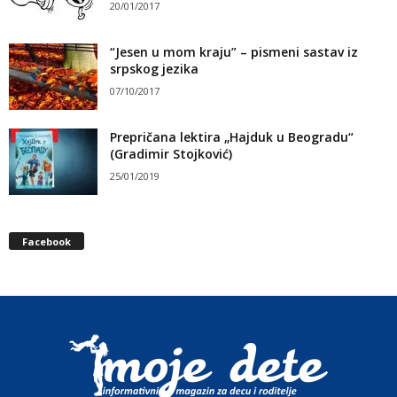
20/01/2017
“Jesen u mom kraju” – pismeni sastav iz
srpskog jezika
07/10/2017
Prepričana lektira „Hajduk u Beogradu“
(Gradimir Stojković)
25/01/2019
Facebook