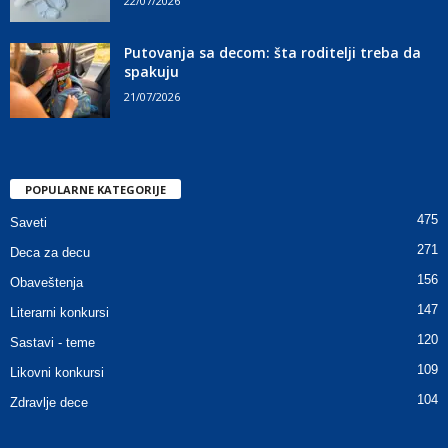
22/07/2026
Putovanja sa decom: šta roditelji treba da
spakuju
21/07/2026
POPULARNE KATEGORIJE
475
Saveti
271
Deca za decu
156
Obaveštenja
147
Literarni konkursi
120
Sastavi - teme
109
Likovni konkursi
104
Zdravlje dece