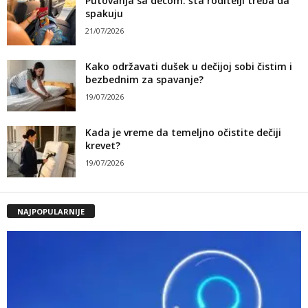
Putovanja sa decom: šta roditelji treba da
spakuju
21/07/2026
Kako održavati dušek u dečijoj sobi čistim i
bezbednim za spavanje?
19/07/2026
Kada je vreme da temeljno očistite dečiji
krevet?
19/07/2026
NAJPOPULARNIJE