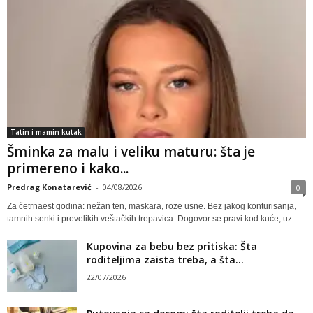
Tatin i mamin kutak
Šminka za malu i veliku maturu: šta je
primereno i kako...
Predrag Konatarević
-
04/08/2026
0
Za četrnaest godina: nežan ten, maskara, roze usne. Bez jakog konturisanja,
tamnih senki i prevelikih veštačkih trepavica. Dogovor se pravi kod kuće, uz...
Kupovina za bebu bez pritiska: Šta
roditeljima zaista treba, a šta...
22/07/2026