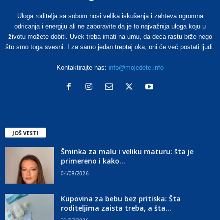
Uloga roditelja sa sobom nosi velika iskušenja i zahteva ogromna
odricanja i energiju ali ne zaboravite da je to najvažnija uloga koju u
životu možete dobiti. Uvek treba imati na umu, da deca rastu brže nego
što smo toga svesni. I za samo jedan treptaj oka, oni će već postati ljudi.
Kontaktirajte nas:
info@mojedete.info
JOŠ VESTI
Šminka za malu i veliku maturu: šta je
primereno i kako...
04/08/2026
Kupovina za bebu bez pritiska: Šta
roditeljima zaista treba, a šta...