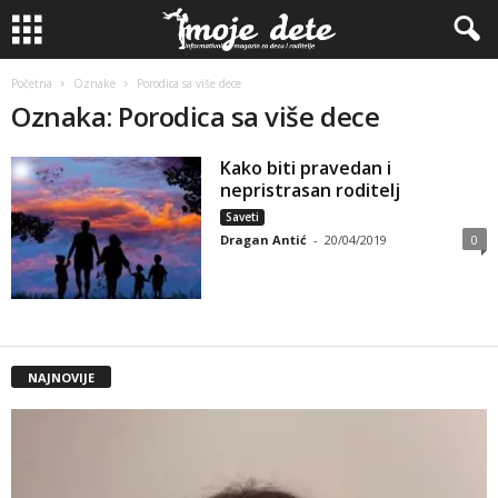
Početna
Oznake
Porodica sa više dece
Oznaka: Porodica sa više dece
Kako biti pravedan i
nepristrasan roditelj
Saveti
Dragan Antić
-
20/04/2019
0
NAJNOVIJE