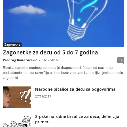
Zagonetke
Zagonetke za decu od 5 do 7 godina
Predrag Konatarević
-
31/12/2016
15
Riznica narodne mudrosti prepuna je dragocenosti. Jedan od načina da
podstaknete dete da razmišlja a da to bude zabavno i zanimljivo jeste pomoću
zagonetki....
Narodne pitalice za decu sa odgovorima
27/11/2017
Srpske narodne brzalice za decu, definicija i
primeri