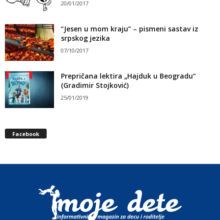
20/01/2017
“Jesen u mom kraju” – pismeni sastav iz
srpskog jezika
07/10/2017
Prepričana lektira „Hajduk u Beogradu“
(Gradimir Stojković)
25/01/2019
Facebook