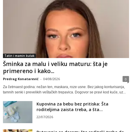
Tatin i mamin kutak
Šminka za malu i veliku maturu: šta je
primereno i kako...
Predrag Konatarević
-
04/08/2026
0
Za četrnaest godina: nežan ten, maskara, roze usne. Bez jakog konturisanja,
tamnih senki i prevelikih veštačkih trepavica. Dogovor se pravi kod kuće, uz...
Kupovina za bebu bez pritiska: Šta
roditeljima zaista treba, a šta...
22/07/2026