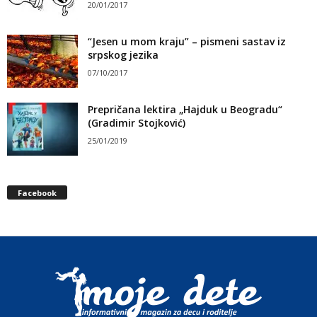
20/01/2017
“Jesen u mom kraju” – pismeni sastav iz
srpskog jezika
07/10/2017
Prepričana lektira „Hajduk u Beogradu“
(Gradimir Stojković)
25/01/2019
Facebook