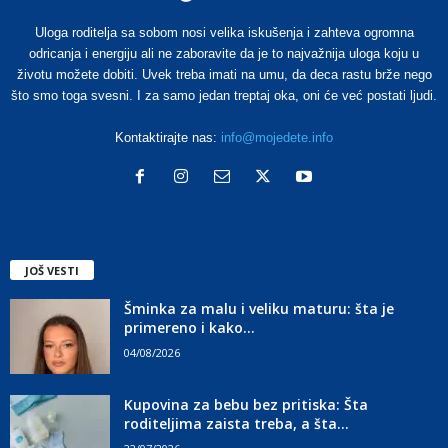
Uloga roditelja sa sobom nosi velika iskušenja i zahteva ogromna
odricanja i energiju ali ne zaboravite da je to najvažnija uloga koju u
životu možete dobiti. Uvek treba imati na umu, da deca rastu brže nego
što smo toga svesni. I za samo jedan treptaj oka, oni će već postati ljudi.
Kontaktirajte nas:
info@mojedete.info
JOŠ VESTI
Šminka za malu i veliku maturu: šta je
primereno i kako...
04/08/2026
Kupovina za bebu bez pritiska: Šta
roditeljima zaista treba, a šta...