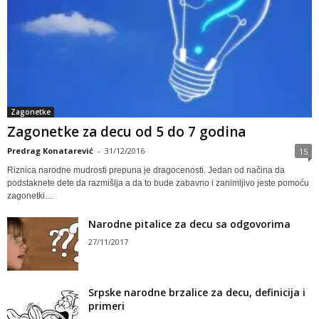
Zagonetke
Zagonetke za decu od 5 do 7 godina
Predrag Konatarević
-
31/12/2016
15
Riznica narodne mudrosti prepuna je dragocenosti. Jedan od načina da
podstaknete dete da razmišlja a da to bude zabavno i zanimljivo jeste pomoću
zagonetki....
Narodne pitalice za decu sa odgovorima
27/11/2017
Srpske narodne brzalice za decu, definicija i
primeri