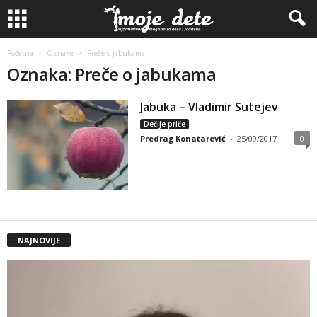
Početna
Oznake
Preče o jabukama
Oznaka: Preče o jabukama
Jabuka – Vladimir Sutejev
Dečije priče
Predrag Konatarević
-
25/09/2017
0
NAJNOVIJE