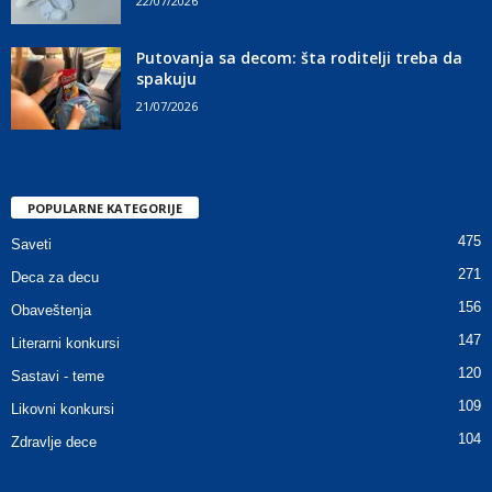
22/07/2026
Putovanja sa decom: šta roditelji treba da
spakuju
21/07/2026
POPULARNE KATEGORIJE
475
Saveti
271
Deca za decu
156
Obaveštenja
147
Literarni konkursi
120
Sastavi - teme
109
Likovni konkursi
104
Zdravlje dece