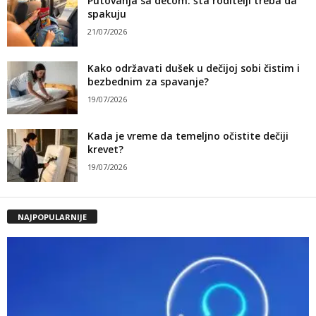
Putovanja sa decom: šta roditelji treba da
spakuju
21/07/2026
Kako održavati dušek u dečijoj sobi čistim i
bezbednim za spavanje?
19/07/2026
Kada je vreme da temeljno očistite dečiji
krevet?
19/07/2026
NAJPOPULARNIJE