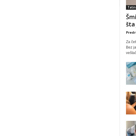
Tatin
Šmi
šta
Predr
Za čet
Bez ja
veštač