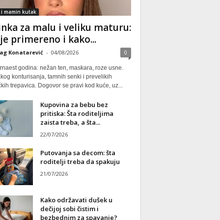
 i mamin kutak
nka za malu i veliku maturu:
 je primereno i kako...
ag Konatarević
-
04/08/2026
0
rnaest godina: nežan ten, maskara, roze usne.
kog konturisanja, tamnih senki i prevelikih
kih trepavica. Dogovor se pravi kod kuće, uz...
Kupovina za bebu bez
pritiska: Šta roditeljima
zaista treba, a šta...
22/07/2026
Putovanja sa decom: šta
roditelji treba da spakuju
21/07/2026
Kako održavati dušek u
dečijoj sobi čistim i
bezbednim za spavanje?