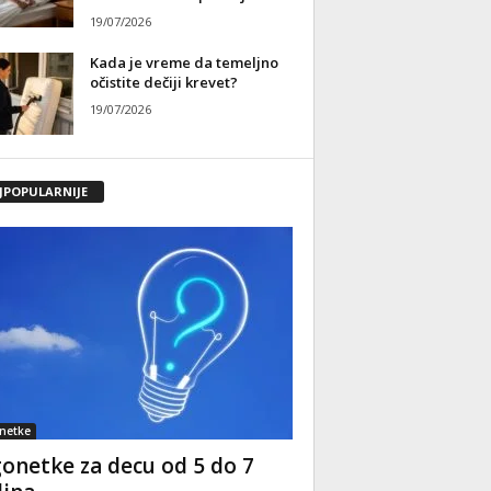
19/07/2026
Kada je vreme da temeljno
očistite dečiji krevet?
19/07/2026
JPOPULARNIJE
netke
onetke za decu od 5 do 7