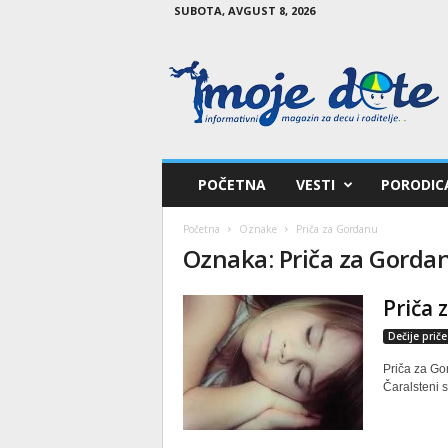
SUBOTA, AVGUST 8, 2026
M
o
j
e
d
e
t
POČETNA
VESTI
PORODIC
e
Početna
Oznake
Priča za Gordanu
Oznaka: Priča za Gorda
Priča 
Dečije priče
Priča za Go
Čaralsteni s