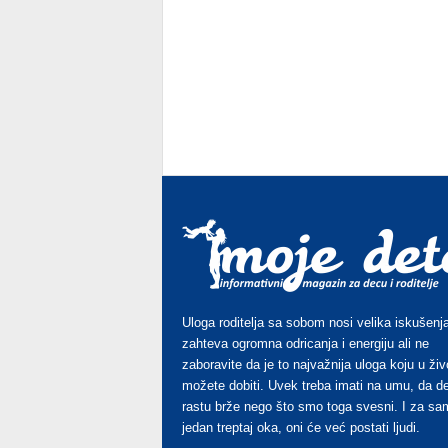
Uloga roditelja sa sobom nosi velika iskušenja
zahteva ogromna odricanja i energiju ali ne
zaboravite da je to najvažnija uloga koju u živ
možete dobiti. Uvek treba imati na umu, da d
rastu brže nego što smo toga svesni. I za sa
jedan treptaj oka, oni će već postati ljudi.