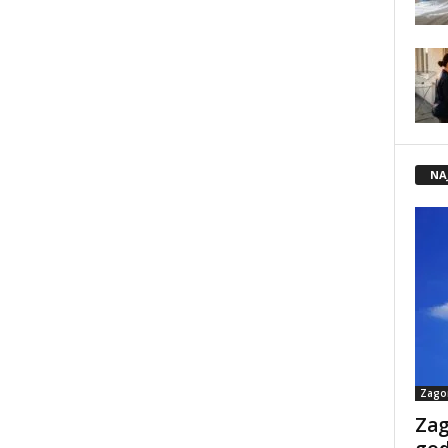
NA
Zago
Zag