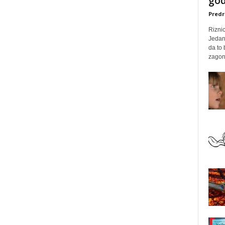
god
Predr
Rizni
Jedan
da to
zagone