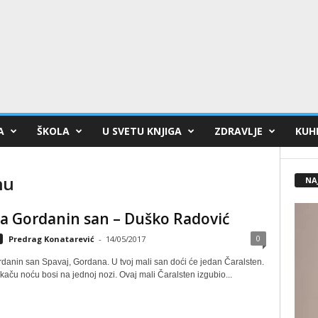
A
ŠKOLA
U SVETU KNJIGA
ZDRAVLJE
KUHI
nu
NA
za Gordanin san – Duško Radović
0
Predrag Konatarević
-
14/05/2017
rdanin san Spavaj, Gordana. U tvoj mali san doći će jedan Čaralsten.
kaču noću bosi na jednoj nozi. Ovaj mali Čaralsten izgubio...