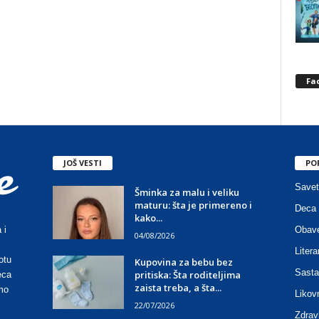
Fa
JOŠ VESTI
PO
Savet
Šminka za malu i veliku
maturu: šta je primereno i
Deca 
kako...
Obave
 i
04/08/2026
Litera
otu
Kupovina za bebu bez
Sasta
pritiska: Šta roditeljima
eca
zaista treba, a šta...
mo
Likov
22/07/2026
Zdrav