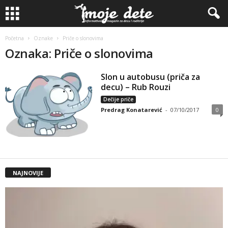
Početna
Oznake
Priče o slonovima
Oznaka: Priče o slonovima
Slon u autobusu (priča za
decu) – Rub Rouzi
Dečije priče
Predrag Konatarević
-
07/10/2017
0
NAJNOVIJE