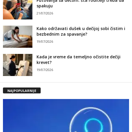
Putovanja sa decom: šta roditelji treba da
spakuju
21/07/2026
Kako održavati dušek u dečijoj sobi čistim i
bezbednim za spavanje?
19/07/2026
Kada je vreme da temeljno očistite dečiji
krevet?
19/07/2026
NAJPOPULARNIJE