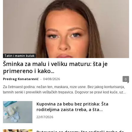
Tatin i mamin kutak
Šminka za malu i veliku maturu: šta je
primereno i kako...
Predrag Konatarević
-
04/08/2026
0
Za četrnaest godina: nežan ten, maskara, roze usne. Bez jakog konturisanja,
tamnih senki i prevelikih veštačkih trepavica. Dogovor se pravi kod kuće, uz...
Kupovina za bebu bez pritiska: Šta
roditeljima zaista treba, a šta...
22/07/2026