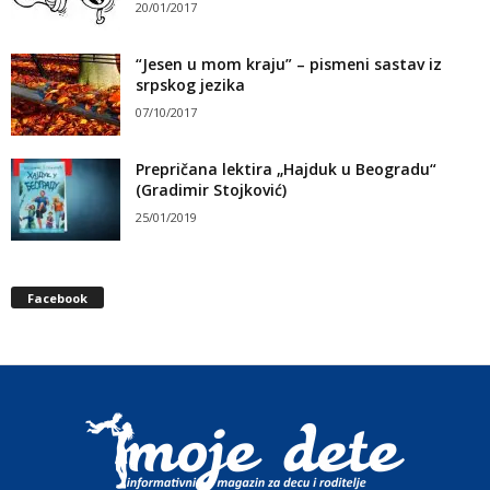
20/01/2017
“Jesen u mom kraju” – pismeni sastav iz
srpskog jezika
07/10/2017
Prepričana lektira „Hajduk u Beogradu“
(Gradimir Stojković)
25/01/2019
Facebook