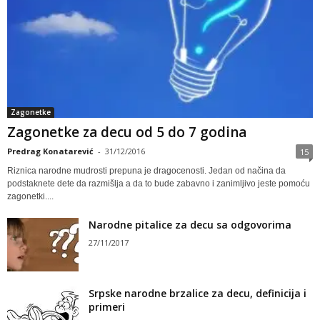
Zagonetke
Zagonetke za decu od 5 do 7 godina
Predrag Konatarević
-
31/12/2016
15
Riznica narodne mudrosti prepuna je dragocenosti. Jedan od načina da
podstaknete dete da razmišlja a da to bude zabavno i zanimljivo jeste pomoću
zagonetki....
Narodne pitalice za decu sa odgovorima
27/11/2017
Srpske narodne brzalice za decu, definicija i
primeri