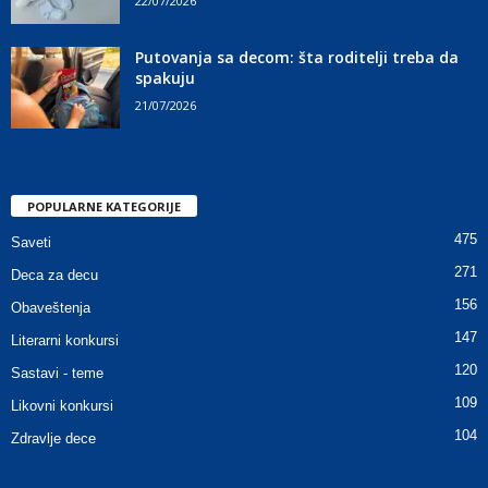
22/07/2026
Putovanja sa decom: šta roditelji treba da
spakuju
21/07/2026
POPULARNE KATEGORIJE
475
Saveti
271
Deca za decu
156
Obaveštenja
147
Literarni konkursi
120
Sastavi - teme
109
Likovni konkursi
104
Zdravlje dece