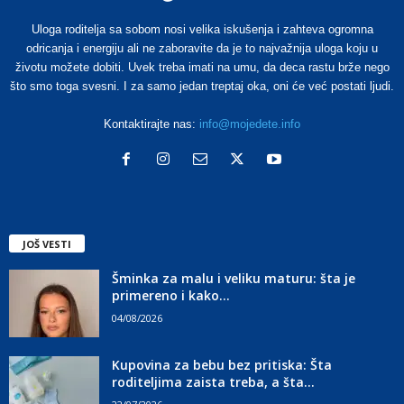
Uloga roditelja sa sobom nosi velika iskušenja i zahteva ogromna
odricanja i energiju ali ne zaboravite da je to najvažnija uloga koju u
životu možete dobiti. Uvek treba imati na umu, da deca rastu brže nego
što smo toga svesni. I za samo jedan treptaj oka, oni će već postati ljudi.
Kontaktirajte nas:
info@mojedete.info
JOŠ VESTI
Šminka za malu i veliku maturu: šta je
primereno i kako...
04/08/2026
Kupovina za bebu bez pritiska: Šta
roditeljima zaista treba, a šta...