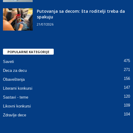
Putovanja sa decom: šta roditelji treba da
spakuju
21/07/2026
POPULARNE KATEGORIJE
475
Saveti
271
Deca za decu
156
Obaveštenja
147
Literarni konkursi
120
Sastavi - teme
109
Likovni konkursi
104
Zdravlje dece