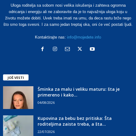
Uloga roditelja sa sobom nosi velika iskušenja i zahteva ogromna
odricanja i energiju ali ne zaboravite da je to najvažnija uloga koju u
životu možete dobiti. Uvek treba imati na umu, da deca rastu brže nego
što smo toga svesni. I za samo jedan treptaj oka, oni će već postati ljudi.
Kontaktirajte nas:
info@mojedete.info
JOŠ VESTI
Šminka za malu i veliku maturu: šta je
primereno i kako...
04/08/2026
Kupovina za bebu bez pritiska: Šta
roditeljima zaista treba, a šta...
22/07/2026