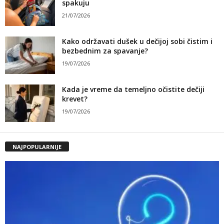
spakuju
21/07/2026
Kako održavati dušek u dečijoj sobi čistim i
bezbednim za spavanje?
19/07/2026
Kada je vreme da temeljno očistite dečiji
krevet?
19/07/2026
NAJPOPULARNIJE