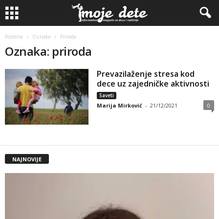
Početna
Oznake
Priroda
Oznaka: priroda
Prevazilaženje stresa kod
dece uz zajedničke aktivnosti
Saveti
Marija Mirković
-
21/12/2021
0
NAJNOVIJE