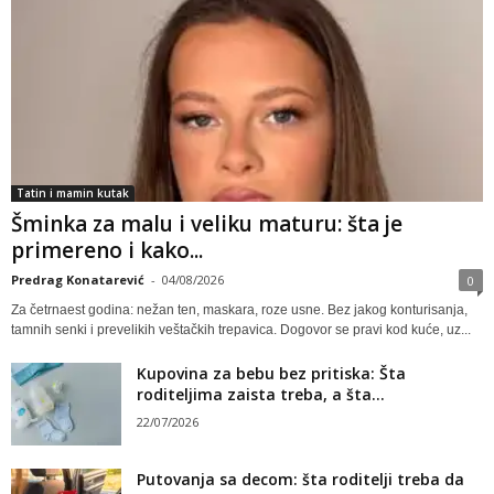
Tatin i mamin kutak
Šminka za malu i veliku maturu: šta je
primereno i kako...
Predrag Konatarević
-
04/08/2026
0
Za četrnaest godina: nežan ten, maskara, roze usne. Bez jakog konturisanja,
tamnih senki i prevelikih veštačkih trepavica. Dogovor se pravi kod kuće, uz...
Kupovina za bebu bez pritiska: Šta
roditeljima zaista treba, a šta...
22/07/2026
Putovanja sa decom: šta roditelji treba da