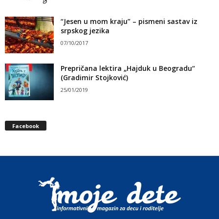
“Jesen u mom kraju” – pismeni sastav iz
srpskog jezika
07/10/2017
Prepričana lektira „Hajduk u Beogradu“
(Gradimir Stojković)
25/01/2019
Facebook