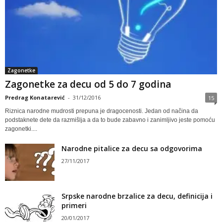
Zagonetke
Zagonetke za decu od 5 do 7 godina
Predrag Konatarević
-
31/12/2016
15
Riznica narodne mudrosti prepuna je dragocenosti. Jedan od načina da
podstaknete dete da razmišlja a da to bude zabavno i zanimljivo jeste pomoću
zagonetki....
Narodne pitalice za decu sa odgovorima
27/11/2017
Srpske narodne brzalice za decu, definicija i
primeri
20/01/2017