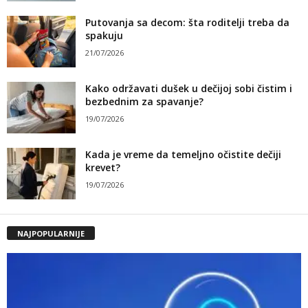
Putovanja sa decom: šta roditelji treba da
spakuju
21/07/2026
Kako održavati dušek u dečijoj sobi čistim i
bezbednim za spavanje?
19/07/2026
Kada je vreme da temeljno očistite dečiji
krevet?
19/07/2026
NAJPOPULARNIJE