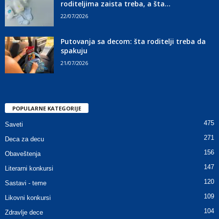
roditeljima zaista treba, a šta...
22/07/2026
Putovanja sa decom: šta roditelji treba da
spakuju
21/07/2026
POPULARNE KATEGORIJE
475
Saveti
271
Deca za decu
156
Obaveštenja
147
Literarni konkursi
120
Sastavi - teme
109
Likovni konkursi
104
Zdravlje dece