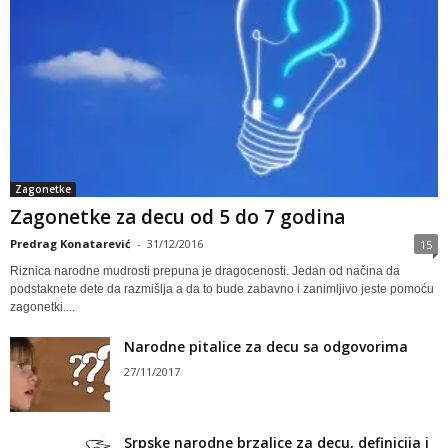
Zagonetke
Zagonetke za decu od 5 do 7 godina
Predrag Konatarević
-
31/12/2016
15
Riznica narodne mudrosti prepuna je dragocenosti. Jedan od načina da
podstaknete dete da razmišlja a da to bude zabavno i zanimljivo jeste pomoću
zagonetki....
Narodne pitalice za decu sa odgovorima
27/11/2017
Srpske narodne brzalice za decu, definicija i