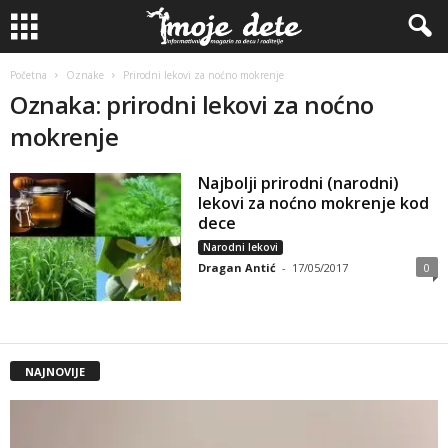
Početna
Oznake
Prirodni lekovi za noćno mokrenje
Oznaka: prirodni lekovi za noćno
mokrenje
Najbolji prirodni (narodni)
lekovi za noćno mokrenje kod
dece
Narodni lekovi
Dragan Antić
-
17/05/2017
0
NAJNOVIJE