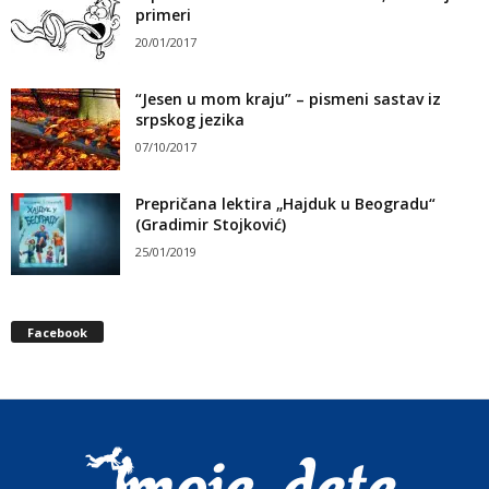
primeri
20/01/2017
“Jesen u mom kraju” – pismeni sastav iz
srpskog jezika
07/10/2017
Prepričana lektira „Hajduk u Beogradu“
(Gradimir Stojković)
25/01/2019
Facebook