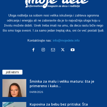
Uloga roditelja sa sobom nosi velika iskušenja i zahteva ogromna
odricanja i energiju ali ne zaboravite da je to najvažnija uloga koju u
životu možete dobiti. Uvek treba imati na umu, da deca rastu brže nego
što smo toga svesni. I za samo jedan treptaj oka, oni će već postati ljudi.
Kontaktirajte nas:
info@mojedete.info
JOŠ VESTI
Šminka za malu i veliku maturu: šta je
primereno i kako...
04/08/2026
Kupovina za bebu bez pritiska: Šta