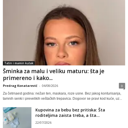
Tatin i mamin kutak
Šminka za malu i veliku maturu: šta je
primereno i kako...
Predrag Konatarević
-
04/08/2026
0
Za četrnaest godina: nežan ten, maskara, roze usne. Bez jakog konturisanja,
tamnih senki i prevelikih veštačkih trepavica. Dogovor se pravi kod kuće, uz...
Kupovina za bebu bez pritiska: Šta
roditeljima zaista treba, a šta...
22/07/2026