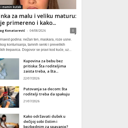
 i mamin kutak
nka za malu i veliku maturu:
 je primereno i kako...
ag Konatarević
-
04/08/2026
0
rnaest godina: nežan ten, maskara, roze usne.
kog konturisanja, tamnih senki i prevelikih
kih trepavica. Dogovor se pravi kod kuće, uz...
Kupovina za bebu bez
pritiska: Šta roditeljima
zaista treba, a šta...
22/07/2026
Putovanja sa decom: šta
roditelji treba da spakuju
21/07/2026
Kako održavati dušek u
dečijoj sobi čistim i
bezbednim za spavanje?