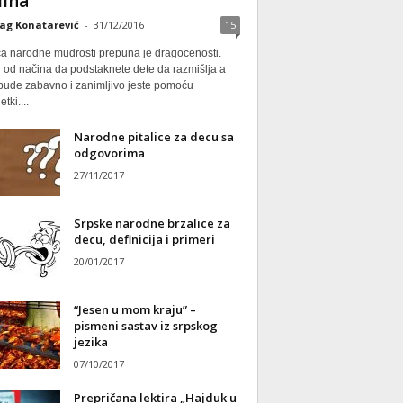
ina
ag Konatarević
-
31/12/2016
15
ca narodne mudrosti prepuna je dragocenosti.
 od načina da podstaknete dete da razmišlja a
 bude zabavno i zanimljivo jeste pomoću
tki....
Narodne pitalice za decu sa
odgovorima
27/11/2017
Srpske narodne brzalice za
decu, definicija i primeri
20/01/2017
“Jesen u mom kraju” –
pismeni sastav iz srpskog
jezika
07/10/2017
Prepričana lektira „Hajduk u