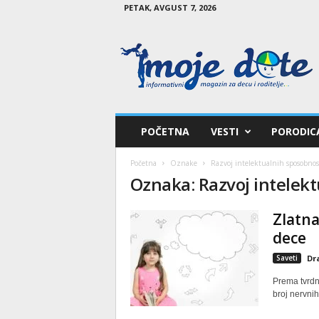
PETAK, AVGUST 7, 2026
M
o
j
e
d
e
t
POČETNA
VESTI
PORODIC
e
Početna
Oznake
Razvoj intelektualnih sposobnos
Oznaka: Razvoj intelek
Zlatna
dece
Saveti
Dr
Prema tvrdn
broj nervnih 