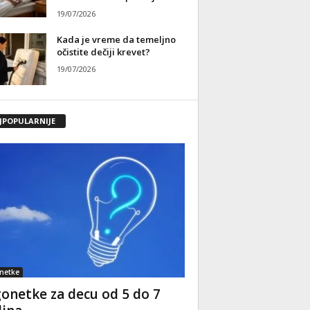
19/07/2026
Kada je vreme da temeljno
očistite dečiji krevet?
19/07/2026
JPOPULARNIJE
netke
onetke za decu od 5 do 7