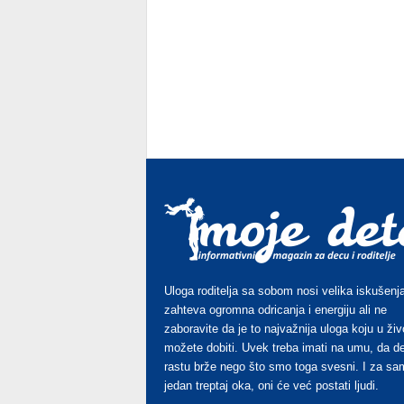
Uloga roditelja sa sobom nosi velika iskušenja
zahteva ogromna odricanja i energiju ali ne
zaboravite da je to najvažnija uloga koju u živ
možete dobiti. Uvek treba imati na umu, da d
rastu brže nego što smo toga svesni. I za sa
jedan treptaj oka, oni će već postati ljudi.