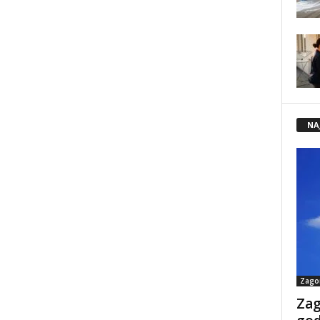
NA
Zago
Zag