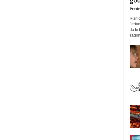
god
Predr
Rizni
Jedan
da to
zagone