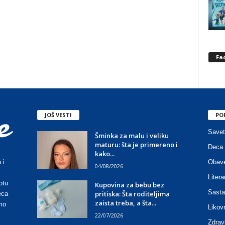
Fa
JOŠ VESTI
PO
Savet
Šminka za malu i veliku
maturu: šta je primereno i
Deca 
kako...
Obave
 i
04/08/2026
Litera
otu
Kupovina za bebu bez
Sasta
pritiska: Šta roditeljima
eca
zaista treba, a šta...
mo
Likov
22/07/2026
Zdrav