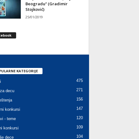
Beogradu“ (Gradimir
Stojković)
25/01/2019
cebook
PULARNE KATEGORIJE
475
i
271
za decu
156
štenja
147
rni konkursi
120
vi - teme
109
ni konkursi
104
lje dece