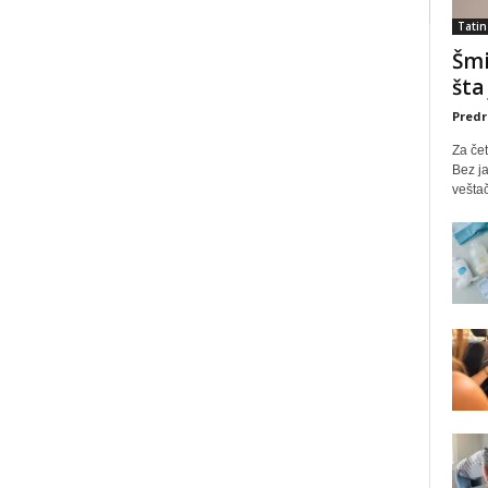
Tatin
Šmi
šta
Predr
Za čet
Bez ja
veštač