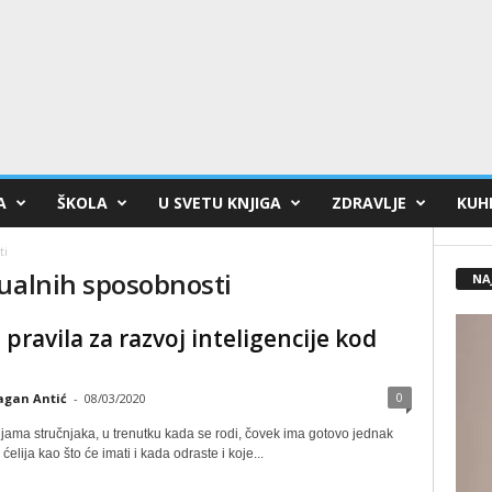
A
ŠKOLA
U SVETU KNJIGA
ZDRAVLJE
KUHI
ti
tualnih sposobnosti
NA
 pravila za razvoj inteligencije kod
0
agan Antić
-
08/03/2020
jama stručnjaka, u trenutku kada se rodi, čovek ima gotovo jednak
ćelija kao što će imati i kada odraste i koje...