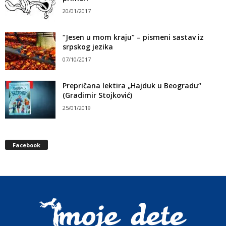
20/01/2017
“Jesen u mom kraju” – pismeni sastav iz
srpskog jezika
07/10/2017
Prepričana lektira „Hajduk u Beogradu“
(Gradimir Stojković)
25/01/2019
Facebook