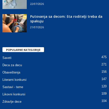
22/07/2026
Putovanja sa decom: šta roditelji treba da
spakuju
21/07/2026
POPULARNE KATEGORIJE
475
Saveti
271
Deca za decu
156
Obaveštenja
147
Literarni konkursi
120
Sastavi - teme
109
Likovni konkursi
104
Zdravlje dece