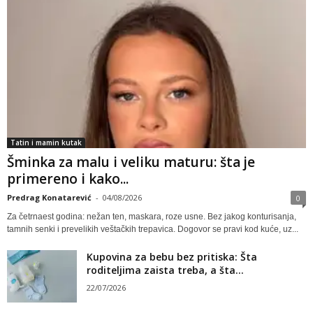
Tatin i mamin kutak
Šminka za malu i veliku maturu: šta je
primereno i kako...
Predrag Konatarević
-
04/08/2026
0
Za četrnaest godina: nežan ten, maskara, roze usne. Bez jakog konturisanja,
tamnih senki i prevelikih veštačkih trepavica. Dogovor se pravi kod kuće, uz...
Kupovina za bebu bez pritiska: Šta
roditeljima zaista treba, a šta...
22/07/2026