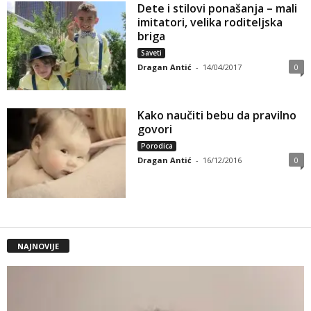
Dete i stilovi ponašanja – mali
imitatori, velika roditeljska
briga
Saveti
Dragan Antić
-
14/04/2017
0
Kako naučiti bebu da pravilno
govori
Porodica
Dragan Antić
-
16/12/2016
0
NAJNOVIJE