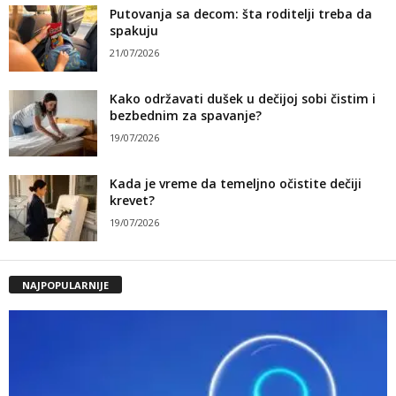
Putovanja sa decom: šta roditelji treba da
spakuju
21/07/2026
Kako održavati dušek u dečijoj sobi čistim i
bezbednim za spavanje?
19/07/2026
Kada je vreme da temeljno očistite dečiji
krevet?
19/07/2026
NAJPOPULARNIJE