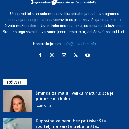
Uloga roditelja sa sobom nosi velika iskušenja i zahteva ogromna
odricanja i energiju ali ne zaboravite da je to najvažnija uloga koju u
životu možete dobiti. Uvek treba imati na umu, da deca rastu brže nego
što smo toga svesni. I za samo jedan treptaj oka, oni će već postati ljudi.
Kontaktirajte nas:
info@mojedete.info
JOŠ VESTI
Šminka za malu i veliku maturu: šta je
primereno i kako...
04/08/2026
Kupovina za bebu bez pritiska: Šta
roditeljima zaista treba, a šta...