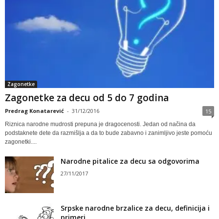
Zagonetke
Zagonetke za decu od 5 do 7 godina
Predrag Konatarević
-
31/12/2016
15
Riznica narodne mudrosti prepuna je dragocenosti. Jedan od načina da
podstaknete dete da razmišlja a da to bude zabavno i zanimljivo jeste pomoću
zagonetki....
Narodne pitalice za decu sa odgovorima
27/11/2017
Srpske narodne brzalice za decu, definicija i
primeri