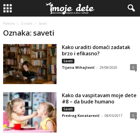
Početna
Oznake
Saveti
Oznaka: saveti
Kako uraditi domaći zadatak
brzo i efikasno?
Saveti
Tijana Mihajlović
-
29/08/2020
0
Kako da vaspitavam moje dete
#8 – da bude humano
Saveti
Predrag Konatarević
-
08/05/2017
0