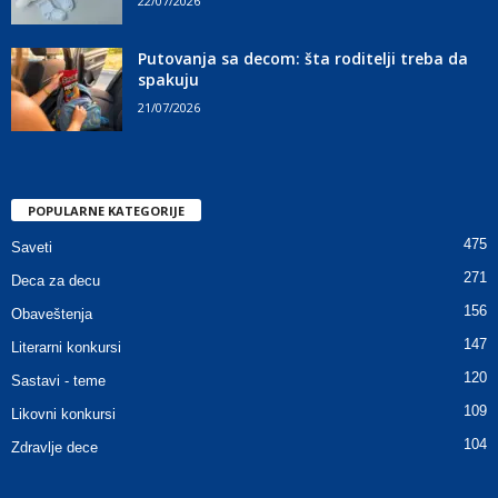
22/07/2026
Putovanja sa decom: šta roditelji treba da
spakuju
21/07/2026
POPULARNE KATEGORIJE
475
Saveti
271
Deca za decu
156
Obaveštenja
147
Literarni konkursi
120
Sastavi - teme
109
Likovni konkursi
104
Zdravlje dece