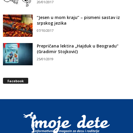
20/01/2017
“Jesen u mom kraju” – pismeni sastav iz
srpskog jezika
07/10/2017
Prepričana lektira „Hajduk u Beogradu“
(Gradimir Stojković)
25/01/2019
Facebook