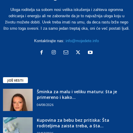
Uloga roditelja sa sobom nosi velika iskušenja i zahteva ogromna
odricanja i energiju ali ne zaboravite da je to najvažnija uloga koju u
životu možete dobiti. Uvek treba imati na umu, da deca rastu brže nego
što smo toga svesni. I za samo jedan treptaj oka, oni će već postati ljudi.
Kontaktirajte nas:
info@mojedete.info
JOŠ VESTI
Šminka za malu i veliku maturu: šta je
primereno i kako...
04/08/2026
Kupovina za bebu bez pritiska: Šta
roditeljima zaista treba, a šta...