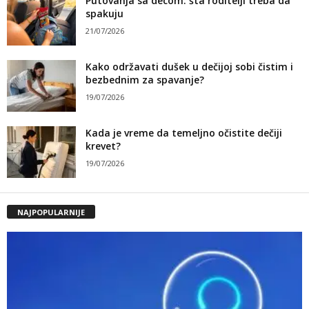
Putovanja sa decom: šta roditelji treba da
spakuju
21/07/2026
Kako održavati dušek u dečijoj sobi čistim i
bezbednim za spavanje?
19/07/2026
Kada je vreme da temeljno očistite dečiji
krevet?
19/07/2026
NAJPOPULARNIJE