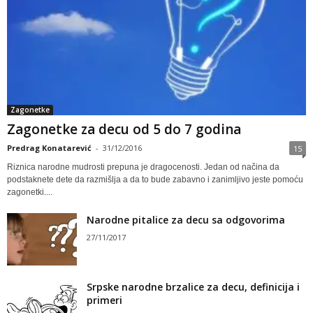
Zagonetke
Zagonetke za decu od 5 do 7 godina
Predrag Konatarević
-
31/12/2016
15
Riznica narodne mudrosti prepuna je dragocenosti. Jedan od načina da
podstaknete dete da razmišlja a da to bude zabavno i zanimljivo jeste pomoću
zagonetki....
Narodne pitalice za decu sa odgovorima
27/11/2017
Srpske narodne brzalice za decu, definicija i
primeri