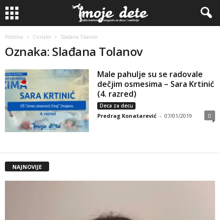
Početna
Oznake
Slađana Tolanov
Oznaka: Slađana Tolanov
Male pahulјe su se radovale
dečjim osmesima – Sara Krtinić
(4. razred)
Deca za decu
Predrag Konatarević
-
07/01/2019
0
NAJNOVIJE