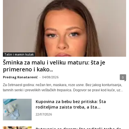
Tatin i mamin kutak
Šminka za malu i veliku maturu: šta je
primereno i kako...
Predrag Konatarević
-
04/08/2026
0
Za četrnaest godina: nežan ten, maskara, roze usne. Bez jakog konturisanja,
tamnih senki i prevelikih veštačkih trepavica. Dogovor se pravi kod kuće, uz...
Kupovina za bebu bez pritiska: Šta
roditeljima zaista treba, a šta...
22/07/2026