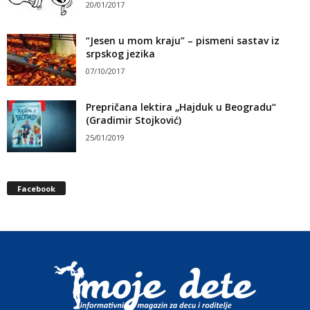
20/01/2017
“Jesen u mom kraju” – pismeni sastav iz
srpskog jezika
07/10/2017
Prepričana lektira „Hajduk u Beogradu“
(Gradimir Stojković)
25/01/2019
Facebook