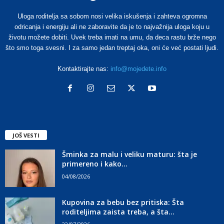
Uloga roditelja sa sobom nosi velika iskušenja i zahteva ogromna
odricanja i energiju ali ne zaboravite da je to najvažnija uloga koju u
životu možete dobiti. Uvek treba imati na umu, da deca rastu brže nego
što smo toga svesni. I za samo jedan treptaj oka, oni će već postati ljudi.
Kontaktirajte nas:
info@mojedete.info
JOŠ VESTI
Šminka za malu i veliku maturu: šta je
primereno i kako...
04/08/2026
Kupovina za bebu bez pritiska: Šta
roditeljima zaista treba, a šta...