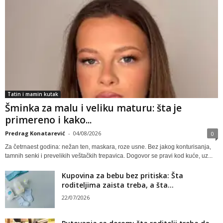
Tatin i mamin kutak
Šminka za malu i veliku maturu: šta je
primereno i kako...
Predrag Konatarević
-
04/08/2026
0
Za četrnaest godina: nežan ten, maskara, roze usne. Bez jakog konturisanja,
tamnih senki i prevelikih veštačkih trepavica. Dogovor se pravi kod kuće, uz...
Kupovina za bebu bez pritiska: Šta
roditeljima zaista treba, a šta...
22/07/2026