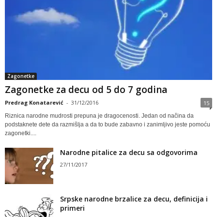
Zagonetke
Zagonetke za decu od 5 do 7 godina
Predrag Konatarević
-
31/12/2016
15
Riznica narodne mudrosti prepuna je dragocenosti. Jedan od načina da
podstaknete dete da razmišlja a da to bude zabavno i zanimljivo jeste pomoću
zagonetki....
Narodne pitalice za decu sa odgovorima
27/11/2017
Srpske narodne brzalice za decu, definicija i
primeri