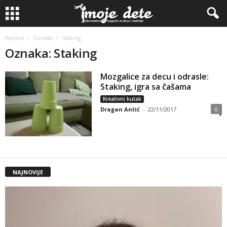
Početna
Oznake
Staking
Oznaka: Staking
Mozgalice za decu i odrasle:
Staking, igra sa čašama
Kreativni kutak
Dragan Antić
-
22/11/2017
0
NAJNOVIJE