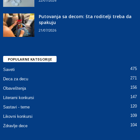
22/07/2026
Putovanja sa decom: šta roditelji treba da
spakuju
21/07/2026
POPULARNE KATEGORIJE
475
Saveti
271
Deca za decu
156
Obaveštenja
147
Literarni konkursi
120
Sastavi - teme
109
Likovni konkursi
104
Zdravlje dece