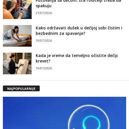
Putovanja sa decom: šta roditelji treba da
spakuju
21/07/2026
Kako održavati dušek u dečijoj sobi čistim i
bezbednim za spavanje?
19/07/2026
Kada je vreme da temeljno očistite dečiji
krevet?
19/07/2026
NAJPOPULARNIJE