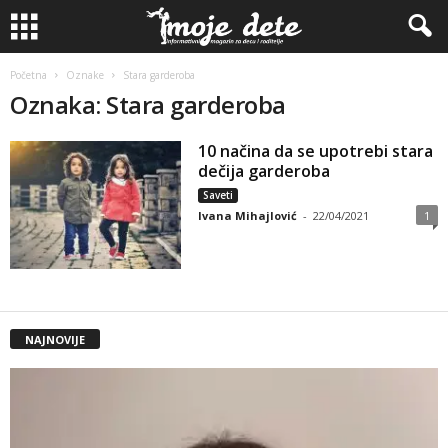
Početna
Oznake
Stara garderoba
Oznaka: Stara garderoba
10 načina da se upotrebi stara
dečija garderoba
Saveti
Ivana Mihajlović
-
22/04/2021
1
NAJNOVIJE