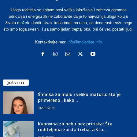
Uloga roditelja sa sobom nosi velika iskušenja i zahteva ogromna
odricanja i energiju ali ne zaboravite da je to najvažnija uloga koju u
životu možete dobiti. Uvek treba imati na umu, da deca rastu brže nego
što smo toga svesni. I za samo jedan treptaj oka, oni će već postati ljudi.
Kontaktirajte nas:
info@mojedete.info
JOŠ VESTI
Šminka za malu i veliku maturu: šta je
primereno i kako...
04/08/2026
Kupovina za bebu bez pritiska: Šta
roditeljima zaista treba, a šta...