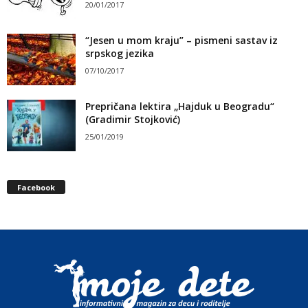
20/01/2017
“Jesen u mom kraju” – pismeni sastav iz
srpskog jezika
07/10/2017
Prepričana lektira „Hajduk u Beogradu“
(Gradimir Stojković)
25/01/2019
Facebook