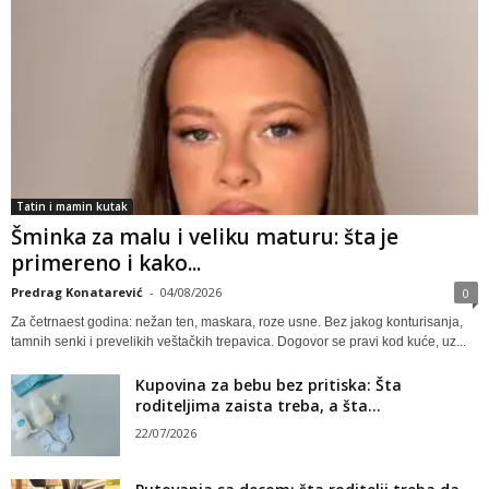
Tatin i mamin kutak
Šminka za malu i veliku maturu: šta je
primereno i kako...
Predrag Konatarević
-
04/08/2026
0
Za četrnaest godina: nežan ten, maskara, roze usne. Bez jakog konturisanja,
tamnih senki i prevelikih veštačkih trepavica. Dogovor se pravi kod kuće, uz...
Kupovina za bebu bez pritiska: Šta
roditeljima zaista treba, a šta...
22/07/2026