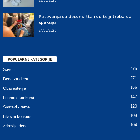
22/07/2026
Putovanja sa decom: šta roditelji treba da
spakuju
21/07/2026
POPULARNE KATEGORIJE
475
Saveti
271
Deca za decu
156
Obaveštenja
147
Literarni konkursi
120
Sastavi - teme
109
Likovni konkursi
104
Zdravlje dece