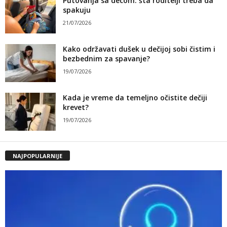
Putovanja sa decom: šta roditelji treba da
spakuju
21/07/2026
Kako održavati dušek u dečijoj sobi čistim i
bezbednim za spavanje?
19/07/2026
Kada je vreme da temeljno očistite dečiji
krevet?
19/07/2026
NAJPOPULARNIJE