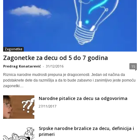
Zagonetke
Zagonetke za decu od 5 do 7 godina
Predrag Konatarević
-
31/12/2016
15
Riznica narodne mudrosti prepuna je dragocenosti. Jedan od načina da
podstaknete dete da razmišlja a da to bude zabavno i zanimljivo jeste pomoću
zagonetki....
Narodne pitalice za decu sa odgovorima
27/11/2017
Srpske narodne brzalice za decu, definicija i
primeri