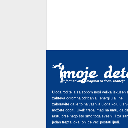
Uloga roditelja sa sobom nosi velika iskušenja
zahteva ogromna odricanja i energiju ali ne
zaboravite da je to najvažnija uloga koju u živ
možete dobiti. Uvek treba imati na umu, da d
rastu brže nego što smo toga svesni. I za sa
jedan treptaj oka, oni će već postati ljudi.