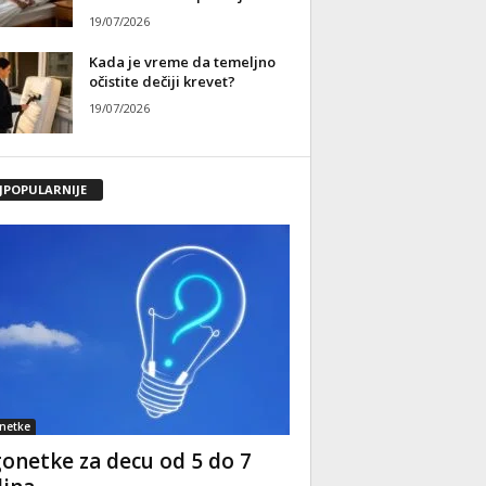
19/07/2026
Kada je vreme da temeljno
očistite dečiji krevet?
19/07/2026
JPOPULARNIJE
netke
onetke za decu od 5 do 7