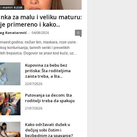
 i mamin kutak
nka za malu i veliku maturu:
 je primereno i kako...
ag Konatarević
-
04/08/2026
0
rnaest godina: nežan ten, maskara, roze usne.
kog konturisanja, tamnih senki i prevelikih
kih trepavica. Dogovor se pravi kod kuće, uz...
Kupovina za bebu bez
pritiska: Šta roditeljima
zaista treba, a šta...
22/07/2026
Putovanja sa decom: šta
roditelji treba da spakuju
21/07/2026
Kako održavati dušek u
dečijoj sobi čistim i
bezbednim za spavanje?