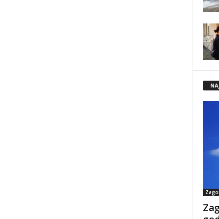
NA
Zago
Zag