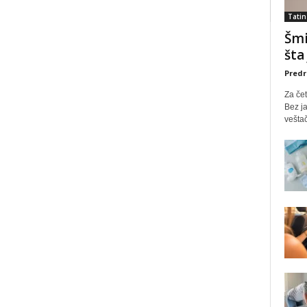
Tatin
Šmi
šta
Predr
Za čet
Bez ja
veštač