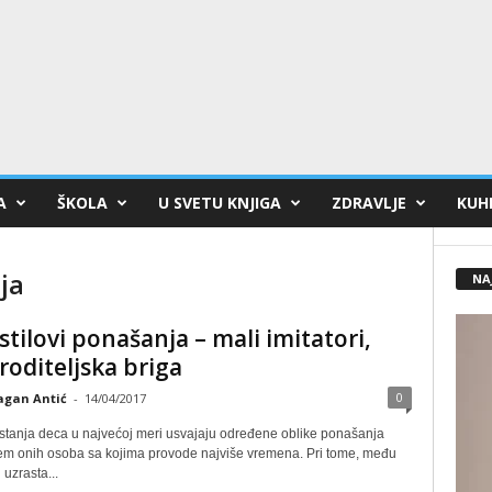
A
ŠKOLA
U SVETU KNJIGA
ZDRAVLJE
KUHI
ja
NA
 stilovi ponašanja – mali imitatori,
 roditeljska briga
0
agan Antić
-
14/04/2017
tanja deca u najvećoj meri usvajaju određene oblike ponašanja
m onih osoba sa kojima provode najviše vremena. Pri tome, među
uzrasta...