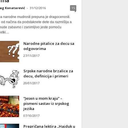
ina
ag Konatarević
-
31/12/2016
15
ca narodne mudrosti prepuna je dragocenosti.
 od načina da podstaknete dete da razmišlja a
 bude zabavno i zanimljivo jeste pomoću
tki....
Narodne pitalice za decu sa
odgovorima
27/11/2017
Srpske narodne brzalice za
decu, definicija i primeri
20/01/2017
“Jesen u mom kraju” –
pismeni sastav iz srpskog
jezika
07/10/2017
Prepričana lektira „Hajduk u