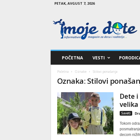
PETAK, AVGUST 7, 2026
M
o
j
e
d
e
t
POČETNA
VESTI
PORODIC
e
Početna
Oznake
Stilovi ponašanja
Oznaka: Stilovi ponašan
Dete i
velika
Saveti
Dr
Tokom odras
posmatranje
decom nižih 