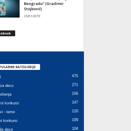
Beogradu“ (Gradimir
Stojković)
25/01/2019
cebook
PULARNE KATEGORIJE
475
i
271
za decu
156
štenja
147
rni konkursi
120
vi - teme
109
ni konkursi
104
lje dece