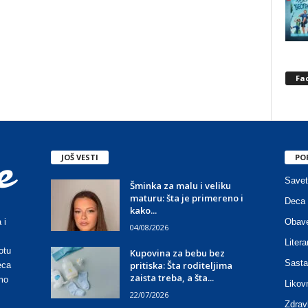
Fa
JOŠ VESTI
PO
Savet
Šminka za malu i veliku
maturu: šta je primereno i
Deca 
kako...
Obave
 i
04/08/2026
Litera
otu
Kupovina za bebu bez
Sasta
pritiska: Šta roditeljima
eca
zaista treba, a šta...
mo
Likov
22/07/2026
Zdrav