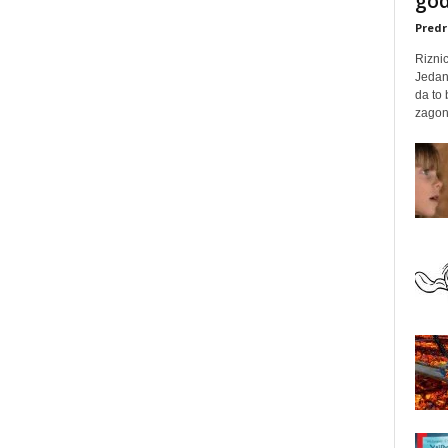
god
Predr
Rizni
Jedan
da to
zagone