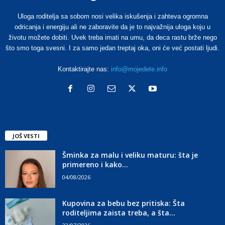
Uloga roditelja sa sobom nosi velika iskušenja i zahteva ogromna
odricanja i energiju ali ne zaboravite da je to najvažnija uloga koju u
životu možete dobiti. Uvek treba imati na umu, da deca rastu brže nego
što smo toga svesni. I za samo jedan treptaj oka, oni će već postati ljudi.
Kontaktirajte nas:
info@mojedete.info
JOŠ VESTI
Šminka za malu i veliku maturu: šta je
primereno i kako...
04/08/2026
Kupovina za bebu bez pritiska: Šta
roditeljima zaista treba, a šta...