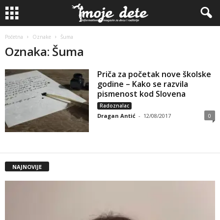
Početna
Oznake
Šuma
Oznaka: Šuma
Priča za početak nove školske
godine – Kako se razvila
pismenost kod Slovena
Radoznalac
Dragan Antić
-
12/08/2017
0
NAJNOVIJE