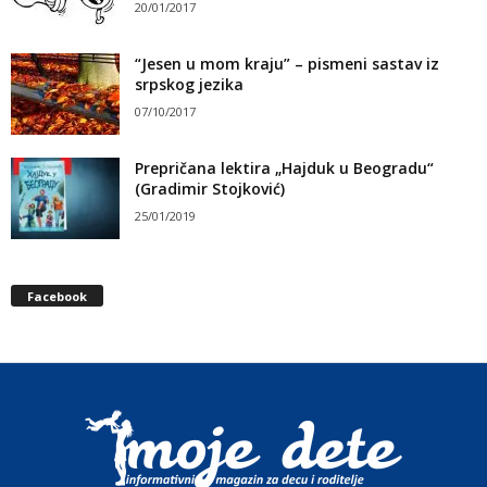
20/01/2017
“Jesen u mom kraju” – pismeni sastav iz
srpskog jezika
07/10/2017
Prepričana lektira „Hajduk u Beogradu“
(Gradimir Stojković)
25/01/2019
Facebook