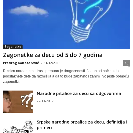
Zagonetke
Zagonetke za decu od 5 do 7 godina
Predrag Konatarević
-
31/12/2016
15
Riznica narodne mudrosti prepuna je dragocenosti. Jedan od načina da
podstaknete dete da razmišlja a da to bude zabavno i zanimljivo jeste pomoću
zagonetki....
Narodne pitalice za decu sa odgovorima
27/11/2017
Srpske narodne brzalice za decu, definicija i
primeri