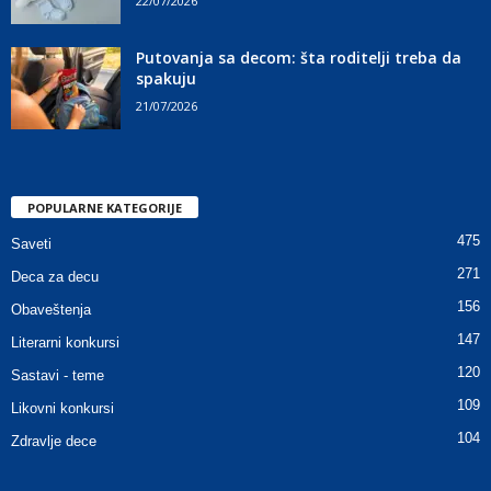
22/07/2026
Putovanja sa decom: šta roditelji treba da
spakuju
21/07/2026
POPULARNE KATEGORIJE
475
Saveti
271
Deca za decu
156
Obaveštenja
147
Literarni konkursi
120
Sastavi - teme
109
Likovni konkursi
104
Zdravlje dece