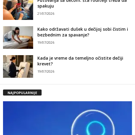
Putovanja sa decom: šta roditelji treba da
spakuju
21/07/2026
Kako održavati dušek u dečijoj sobi čistim i
bezbednim za spavanje?
19/07/2026
Kada je vreme da temeljno očistite dečiji
krevet?
19/07/2026
NAJPOPULARNIJE