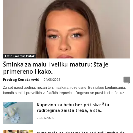
Tatin i mamin kutak
Šminka za malu i veliku maturu: šta je
primereno i kako...
Predrag Konatarević
-
04/08/2026
0
Za četrnaest godina: nežan ten, maskara, roze usne. Bez jakog konturisanja,
tamnih senki i prevelikih veštačkih trepavica. Dogovor se pravi kod kuće, uz...
Kupovina za bebu bez pritiska: Šta
roditeljima zaista treba, a šta...
22/07/2026