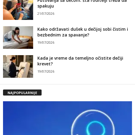
Putovanja sa decom: šta roditelji treba da
spakuju
21/07/2026
Kako održavati dušek u dečijoj sobi čistim i
bezbednim za spavanje?
19/07/2026
Kada je vreme da temeljno očistite dečiji
krevet?
19/07/2026
NAJPOPULARNIJE