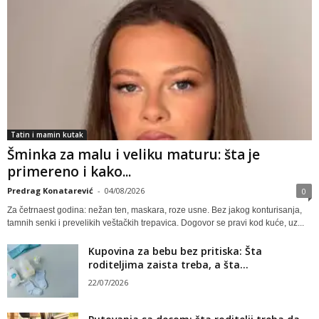
Tatin i mamin kutak
Šminka za malu i veliku maturu: šta je
primereno i kako...
Predrag Konatarević
-
04/08/2026
0
Za četrnaest godina: nežan ten, maskara, roze usne. Bez jakog konturisanja,
tamnih senki i prevelikih veštačkih trepavica. Dogovor se pravi kod kuće, uz...
Kupovina za bebu bez pritiska: Šta
roditeljima zaista treba, a šta...
22/07/2026