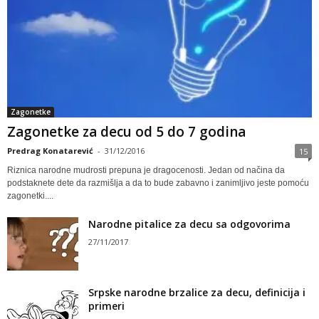
Zagonetke
Zagonetke za decu od 5 do 7 godina
Predrag Konatarević
-
31/12/2016
15
Riznica narodne mudrosti prepuna je dragocenosti. Jedan od načina da
podstaknete dete da razmišlja a da to bude zabavno i zanimljivo jeste pomoću
zagonetki....
Narodne pitalice za decu sa odgovorima
27/11/2017
Srpske narodne brzalice za decu, definicija i
primeri