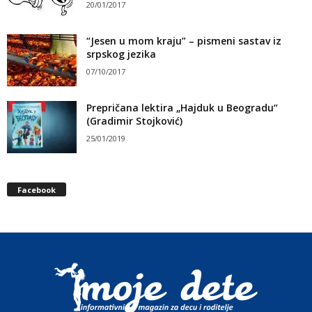
20/01/2017
“Jesen u mom kraju” – pismeni sastav iz
srpskog jezika
07/10/2017
Prepričana lektira „Hajduk u Beogradu“
(Gradimir Stojković)
25/01/2019
Facebook