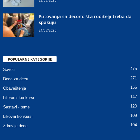
22/07/2026
Putovanja sa decom: šta roditelji treba da
spakuju
21/07/2026
POPULARNE KATEGORIJE
475
Saveti
271
Deca za decu
156
Obaveštenja
147
Literarni konkursi
120
Sastavi - teme
109
Likovni konkursi
104
Zdravlje dece