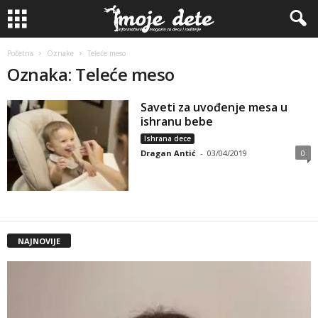
Početna
Oznake
Teleće meso
Oznaka: Teleće meso
Saveti za uvođenje mesa u
ishranu bebe
Ishrana dece
Dragan Antić
-
03/04/2019
0
NAJNOVIJE