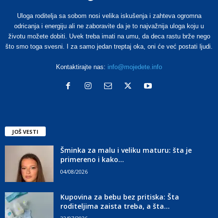
Uloga roditelja sa sobom nosi velika iskušenja i zahteva ogromna
odricanja i energiju ali ne zaboravite da je to najvažnija uloga koju u
životu možete dobiti. Uvek treba imati na umu, da deca rastu brže nego
što smo toga svesni. I za samo jedan treptaj oka, oni će već postati ljudi.
Kontaktirajte nas:
info@mojedete.info
JOŠ VESTI
Šminka za malu i veliku maturu: šta je
primereno i kako...
04/08/2026
Kupovina za bebu bez pritiska: Šta
roditeljima zaista treba, a šta...