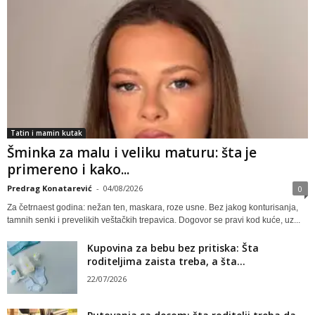
Tatin i mamin kutak
Šminka za malu i veliku maturu: šta je
primereno i kako...
Predrag Konatarević
-
04/08/2026
0
Za četrnaest godina: nežan ten, maskara, roze usne. Bez jakog konturisanja,
tamnih senki i prevelikih veštačkih trepavica. Dogovor se pravi kod kuće, uz...
Kupovina za bebu bez pritiska: Šta
roditeljima zaista treba, a šta...
22/07/2026