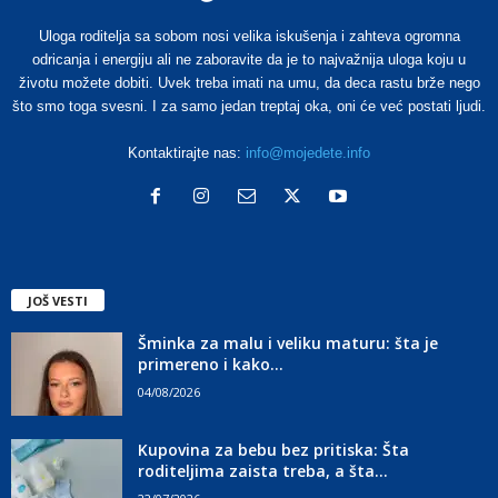
Uloga roditelja sa sobom nosi velika iskušenja i zahteva ogromna
odricanja i energiju ali ne zaboravite da je to najvažnija uloga koju u
životu možete dobiti. Uvek treba imati na umu, da deca rastu brže nego
što smo toga svesni. I za samo jedan treptaj oka, oni će već postati ljudi.
Kontaktirajte nas:
info@mojedete.info
JOŠ VESTI
Šminka za malu i veliku maturu: šta je
primereno i kako...
04/08/2026
Kupovina za bebu bez pritiska: Šta
roditeljima zaista treba, a šta...