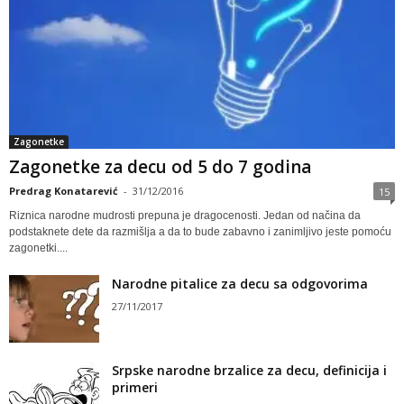
Zagonetke
Zagonetke za decu od 5 do 7 godina
Predrag Konatarević
-
31/12/2016
15
Riznica narodne mudrosti prepuna je dragocenosti. Jedan od načina da
podstaknete dete da razmišlja a da to bude zabavno i zanimljivo jeste pomoću
zagonetki....
Narodne pitalice za decu sa odgovorima
27/11/2017
Srpske narodne brzalice za decu, definicija i
primeri