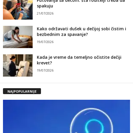
Putovanja sa decom: šta roditelji treba da
spakuju
21/07/2026
Kako održavati dušek u dečijoj sobi čistim i
bezbednim za spavanje?
19/07/2026
Kada je vreme da temeljno očistite dečiji
krevet?
19/07/2026
NAJPOPULARNIJE