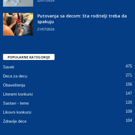
22/07/2026
Putovanja sa decom: šta roditelji treba da
spakuju
21/07/2026
POPULARNE KATEGORIJE
475
Saveti
271
Deca za decu
156
Obaveštenja
147
Literarni konkursi
120
Sastavi - teme
109
Likovni konkursi
104
Zdravlje dece