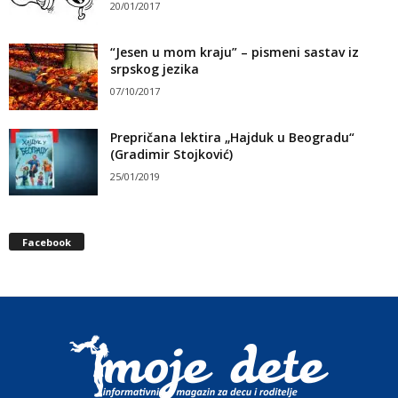
20/01/2017
“Jesen u mom kraju” – pismeni sastav iz
srpskog jezika
07/10/2017
Prepričana lektira „Hajduk u Beogradu“
(Gradimir Stojković)
25/01/2019
Facebook