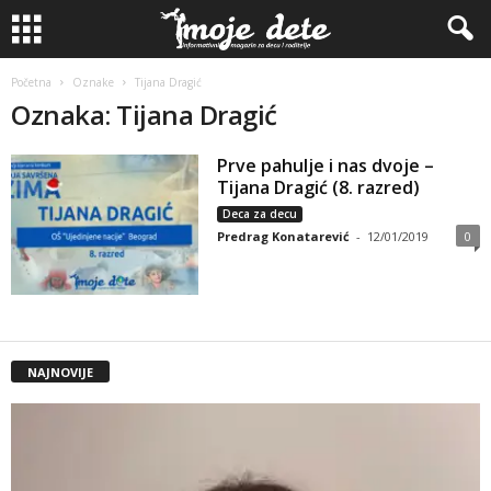
Početna
Oznake
Tijana Dragić
Oznaka: Tijana Dragić
Prve pahulјe i nas dvoje –
Tijana Dragić (8. razred)
Deca za decu
Predrag Konatarević
-
12/01/2019
0
NAJNOVIJE