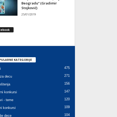
Beogradu“ (Gradimir
Stojković)
25/01/2019
cebook
PULARNE KATEGORIJE
475
i
271
za decu
156
štenja
147
rni konkursi
120
vi - teme
109
ni konkursi
104
lje dece