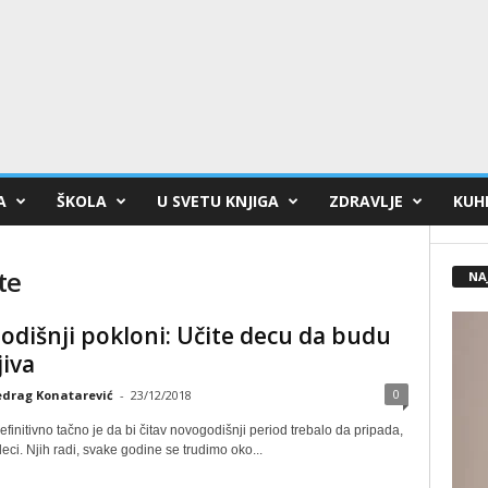
A
ŠKOLA
U SVETU KNJIGA
ZDRAVLJE
KUHI
te
NA
dišnji pokloni: Učite decu da budu
jiva
0
edrag Konatarević
-
23/12/2018
efinitivno tačno je da bi čitav novogodišnji period trebalo da pripada,
eci. Njih radi, svake godine se trudimo oko...