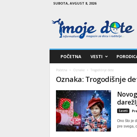
SUBOTA, AVGUST 8, 2026
M
o
j
e
d
e
t
POČETNA
VESTI
PORODIC
e
Početna
Oznake
Trogodišnje dete
Oznaka: Trogodišnje de
Novogo
darežl
Saveti
Pr
Ono što je d
pre svega, d