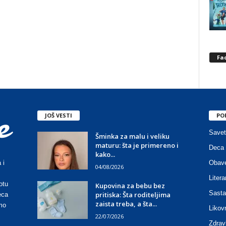
Fa
JOŠ VESTI
PO
Savet
Šminka za malu i veliku
maturu: šta je primereno i
Deca 
kako...
Obave
 i
04/08/2026
Litera
otu
Kupovina za bebu bez
Sasta
pritiska: Šta roditeljima
eca
zaista treba, a šta...
mo
Likov
22/07/2026
Zdrav