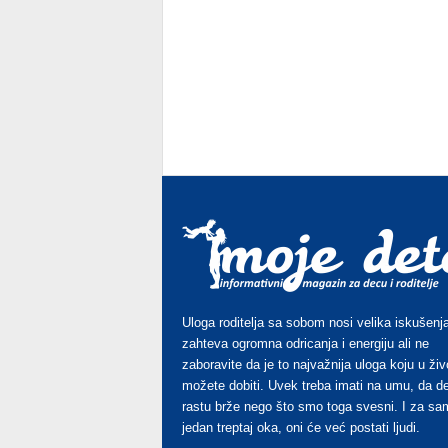
Uloga roditelja sa sobom nosi velika iskušenja
zahteva ogromna odricanja i energiju ali ne
zaboravite da je to najvažnija uloga koju u živ
možete dobiti. Uvek treba imati na umu, da d
rastu brže nego što smo toga svesni. I za sa
jedan treptaj oka, oni će već postati ljudi.