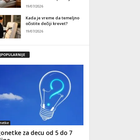
19/07/2026
Kada je vreme da temeljno
očistite dečiji krevet?
19/07/2026
JPOPULARNIJE
netke
onetke za decu od 5 do 7