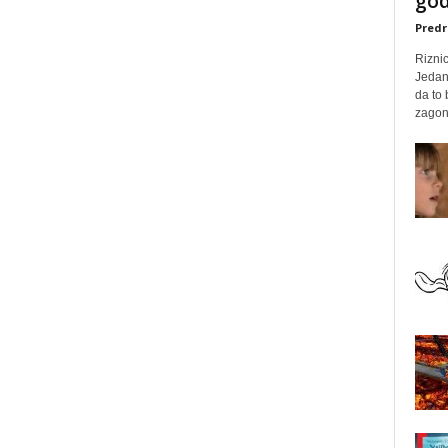
god
Predr
Rizni
Jedan
da to
zagone