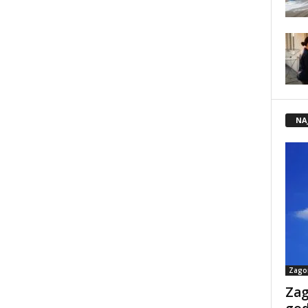
NA
Zago
Zag