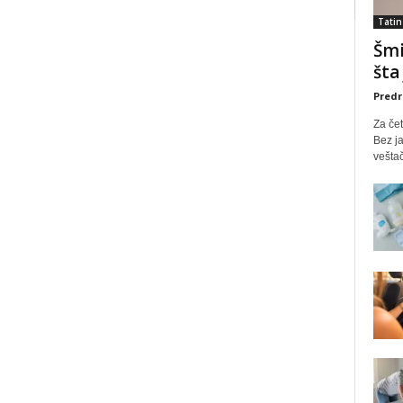
Tatin
Šmi
šta
Predr
Za čet
Bez ja
veštač