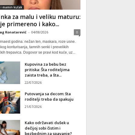
 i mamin kutak
nka za malu i veliku maturu:
 je primereno i kako...
ag Konatarević
-
04/08/2026
0
rnaest godina: nežan ten, maskara, roze usne.
kog konturisanja, tamnih senki i prevelikih
kih trepavica. Dogovor se pravi kod kuće, uz...
Kupovina za bebu bez
pritiska: Šta roditeljima
zaista treba, a šta...
22/07/2026
Putovanja sa decom: šta
roditelji treba da spakuju
21/07/2026
Kako održavati dušek u
dečijoj sobi čistim i
bezbednim za spavanje?