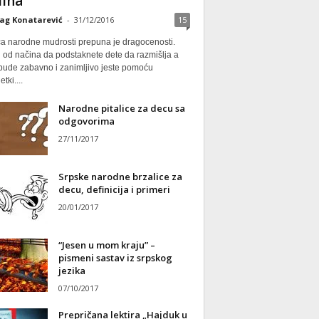
ina
ag Konatarević
-
31/12/2016
15
ca narodne mudrosti prepuna je dragocenosti.
 od načina da podstaknete dete da razmišlja a
 bude zabavno i zanimljivo jeste pomoću
tki....
Narodne pitalice za decu sa
odgovorima
27/11/2017
Srpske narodne brzalice za
decu, definicija i primeri
20/01/2017
“Jesen u mom kraju” –
pismeni sastav iz srpskog
jezika
07/10/2017
Prepričana lektira „Hajduk u