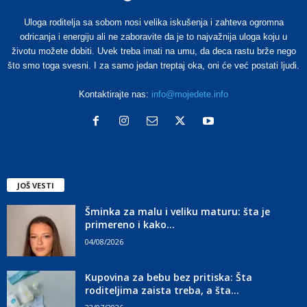
Uloga roditelja sa sobom nosi velika iskušenja i zahteva ogromna
odricanja i energiju ali ne zaboravite da je to najvažnija uloga koju u
životu možete dobiti. Uvek treba imati na umu, da deca rastu brže nego
što smo toga svesni. I za samo jedan treptaj oka, oni će već postati ljudi.
Kontaktirajte nas:
info@mojedete.info
JOŠ VESTI
Šminka za malu i veliku maturu: šta je
primereno i kako...
04/08/2026
Kupovina za bebu bez pritiska: Šta
roditeljima zaista treba, a šta...