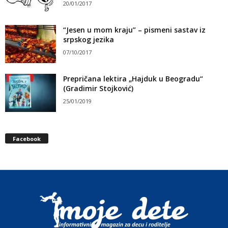
20/01/2017
“Jesen u mom kraju” – pismeni sastav iz
srpskog jezika
07/10/2017
Prepričana lektira „Hajduk u Beogradu“
(Gradimir Stojković)
25/01/2019
Facebook