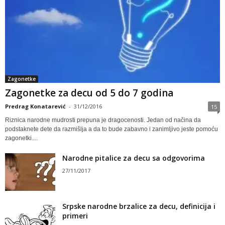
Zagonetke
Zagonetke za decu od 5 do 7 godina
Predrag Konatarević
-
31/12/2016
15
Riznica narodne mudrosti prepuna je dragocenosti. Jedan od načina da
podstaknete dete da razmišlja a da to bude zabavno i zanimljivo jeste pomoću
zagonetki....
Narodne pitalice za decu sa odgovorima
27/11/2017
Srpske narodne brzalice za decu, definicija i
primeri