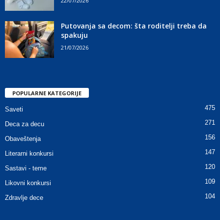
22/07/2026
Putovanja sa decom: šta roditelji treba da
spakuju
21/07/2026
POPULARNE KATEGORIJE
475
Saveti
271
Deca za decu
156
Obaveštenja
147
Literarni konkursi
120
Sastavi - teme
109
Likovni konkursi
104
Zdravlje dece