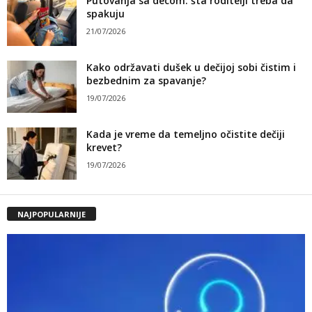
Putovanja sa decom: šta roditelji treba da
spakuju
21/07/2026
Kako održavati dušek u dečijoj sobi čistim i
bezbednim za spavanje?
19/07/2026
Kada je vreme da temeljno očistite dečiji
krevet?
19/07/2026
NAJPOPULARNIJE