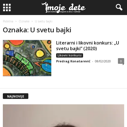
Početna
Oznake
U svetu bajki
Oznaka: U svetu bajki
Literarni i likovni konkurs: „U
svetu bajki” (2020)
Likovni konkursi
Predrag Konatarević
-
08/02/2020
0
NAJNOVIJE