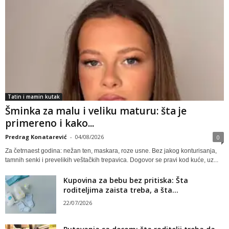
Tatin i mamin kutak
Šminka za malu i veliku maturu: šta je
primereno i kako...
Predrag Konatarević
-
04/08/2026
0
Za četrnaest godina: nežan ten, maskara, roze usne. Bez jakog konturisanja,
tamnih senki i prevelikih veštačkih trepavica. Dogovor se pravi kod kuće, uz...
Kupovina za bebu bez pritiska: Šta
roditeljima zaista treba, a šta...
22/07/2026