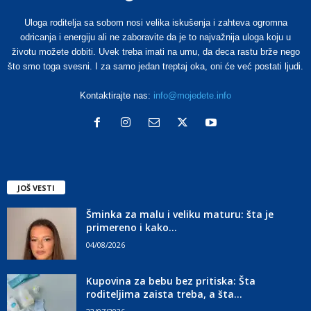
Uloga roditelja sa sobom nosi velika iskušenja i zahteva ogromna
odricanja i energiju ali ne zaboravite da je to najvažnija uloga koju u
životu možete dobiti. Uvek treba imati na umu, da deca rastu brže nego
što smo toga svesni. I za samo jedan treptaj oka, oni će već postati ljudi.
Kontaktirajte nas:
info@mojedete.info
JOŠ VESTI
Šminka za malu i veliku maturu: šta je
primereno i kako...
04/08/2026
Kupovina za bebu bez pritiska: Šta
roditeljima zaista treba, a šta...