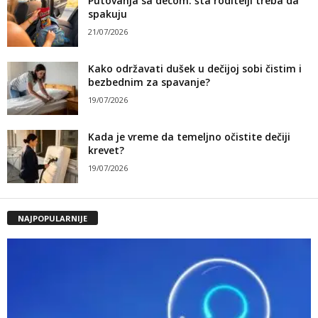
Putovanja sa decom: šta roditelji treba da
spakuju
21/07/2026
Kako održavati dušek u dečijoj sobi čistim i
bezbednim za spavanje?
19/07/2026
Kada je vreme da temeljno očistite dečiji
krevet?
19/07/2026
NAJPOPULARNIJE