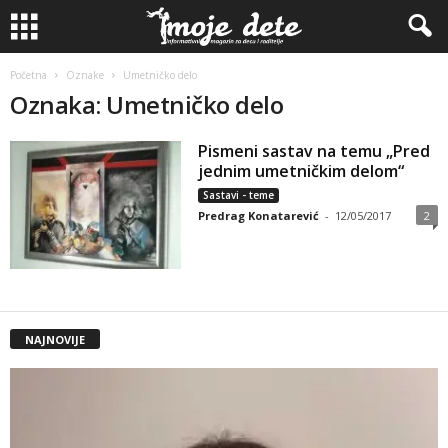
Početna
Oznake
Umetničko delo
Oznaka: Umetničko delo
Pismeni sastav na temu „Pred
jednim umetničkim delom“
Sastavi - teme
Predrag Konatarević
-
12/05/2017
2
NAJNOVIJE