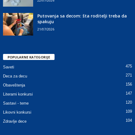
22/07/2026
Putovanja sa decom: šta roditelji treba da
spakuju
21/07/2026
POPULARNE KATEGORIJE
475
Saveti
271
Deca za decu
156
Obaveštenja
147
Literarni konkursi
120
Sastavi - teme
109
Likovni konkursi
104
Zdravlje dece