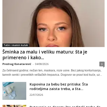
Tatin i mamin kutak
Šminka za malu i veliku maturu: šta je
primereno i kako...
Predrag Konatarević
-
04/08/2026
0
Za četrnaest godina: nežan ten, maskara, roze usne. Bez jakog konturisanja,
tamnih senki i prevelikih veštačkih trepavica. Dogovor se pravi kod kuće, uz...
Kupovina za bebu bez pritiska: Šta
roditeljima zaista treba, a šta...
22/07/2026