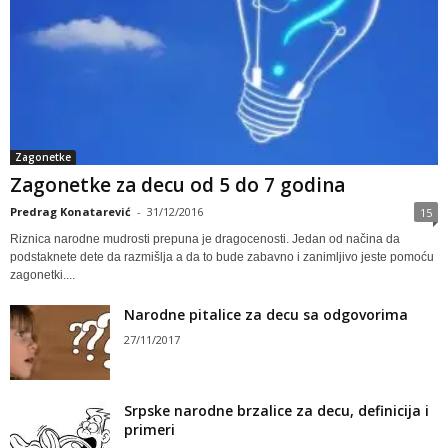
Zagonetke
Zagonetke za decu od 5 do 7 godina
Predrag Konatarević
-
31/12/2016
15
Riznica narodne mudrosti prepuna je dragocenosti. Jedan od načina da
podstaknete dete da razmišlja a da to bude zabavno i zanimljivo jeste pomoću
zagonetki....
Narodne pitalice za decu sa odgovorima
27/11/2017
Srpske narodne brzalice za decu, definicija i
primeri