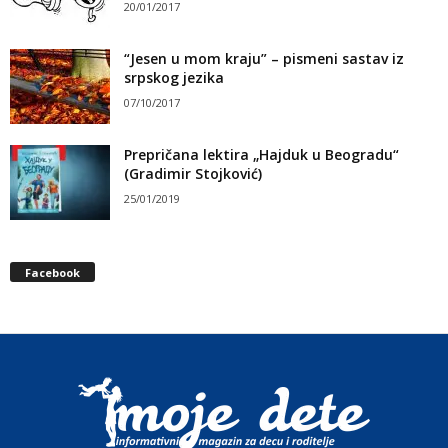
20/01/2017
“Jesen u mom kraju” – pismeni sastav iz
srpskog jezika
07/10/2017
Prepričana lektira „Hajduk u Beogradu“
(Gradimir Stojković)
25/01/2019
Facebook