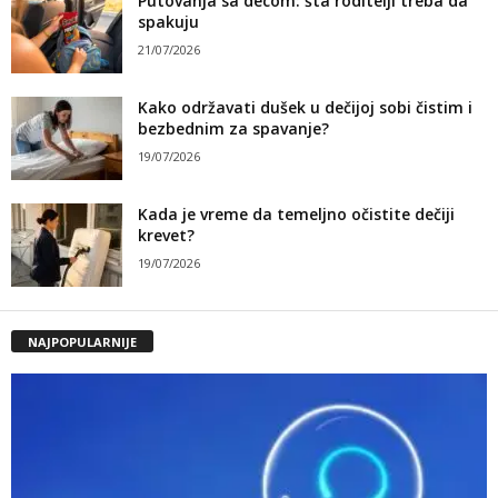
Putovanja sa decom: šta roditelji treba da
spakuju
21/07/2026
Kako održavati dušek u dečijoj sobi čistim i
bezbednim za spavanje?
19/07/2026
Kada je vreme da temeljno očistite dečiji
krevet?
19/07/2026
NAJPOPULARNIJE