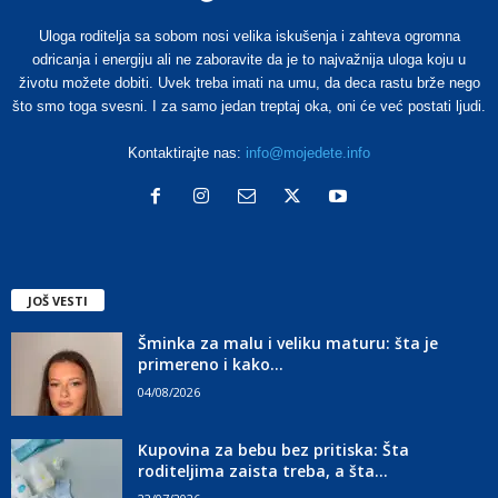
Uloga roditelja sa sobom nosi velika iskušenja i zahteva ogromna
odricanja i energiju ali ne zaboravite da je to najvažnija uloga koju u
životu možete dobiti. Uvek treba imati na umu, da deca rastu brže nego
što smo toga svesni. I za samo jedan treptaj oka, oni će već postati ljudi.
Kontaktirajte nas:
info@mojedete.info
JOŠ VESTI
Šminka za malu i veliku maturu: šta je
primereno i kako...
04/08/2026
Kupovina za bebu bez pritiska: Šta
roditeljima zaista treba, a šta...