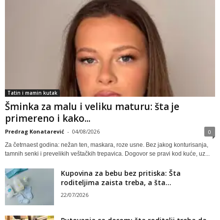
Tatin i mamin kutak
Šminka za malu i veliku maturu: šta je
primereno i kako...
Predrag Konatarević
-
04/08/2026
0
Za četrnaest godina: nežan ten, maskara, roze usne. Bez jakog konturisanja,
tamnih senki i prevelikih veštačkih trepavica. Dogovor se pravi kod kuće, uz...
Kupovina za bebu bez pritiska: Šta
roditeljima zaista treba, a šta...
22/07/2026