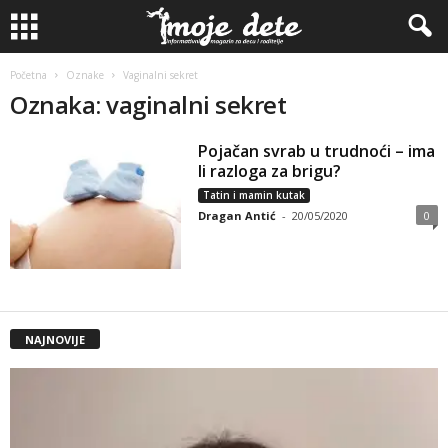
Početna
Oznake
Vaginalni sekret
Oznaka: vaginalni sekret
Pojačan svrab u trudnoći – ima
li razloga za brigu?
Tatin i mamin kutak
Dragan Antić
-
20/05/2020
0
NAJNOVIJE