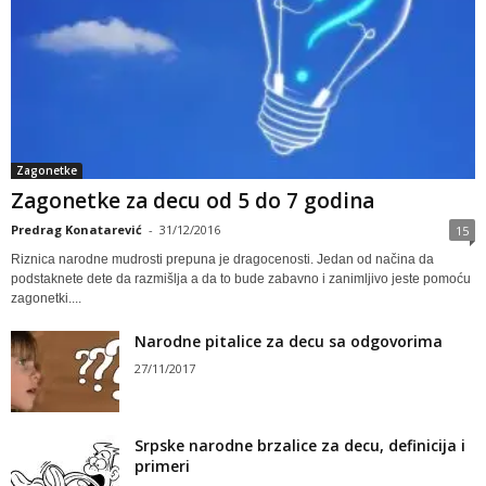
Zagonetke
Zagonetke za decu od 5 do 7 godina
Predrag Konatarević
-
31/12/2016
15
Riznica narodne mudrosti prepuna je dragocenosti. Jedan od načina da
podstaknete dete da razmišlja a da to bude zabavno i zanimljivo jeste pomoću
zagonetki....
Narodne pitalice za decu sa odgovorima
27/11/2017
Srpske narodne brzalice za decu, definicija i
primeri