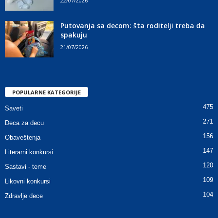
22/07/2026
Putovanja sa decom: šta roditelji treba da
spakuju
21/07/2026
POPULARNE KATEGORIJE
475
Saveti
271
Deca za decu
156
Obaveštenja
147
Literarni konkursi
120
Sastavi - teme
109
Likovni konkursi
104
Zdravlje dece