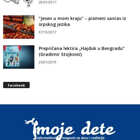
20/01/2017
“Jesen u mom kraju” – pismeni sastav iz
srpskog jezika
07/10/2017
Prepričana lektira „Hajduk u Beogradu“
(Gradimir Stojković)
25/01/2019
Facebook