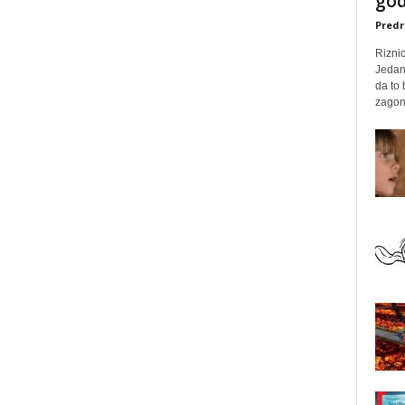
god
Predr
Rizni
Jedan
da to
zagone