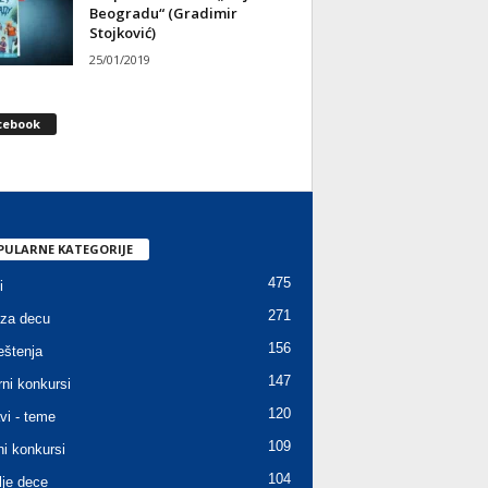
Beogradu“ (Gradimir
Stojković)
25/01/2019
cebook
PULARNE KATEGORIJE
475
i
271
za decu
156
štenja
147
rni konkursi
120
vi - teme
109
ni konkursi
104
lje dece