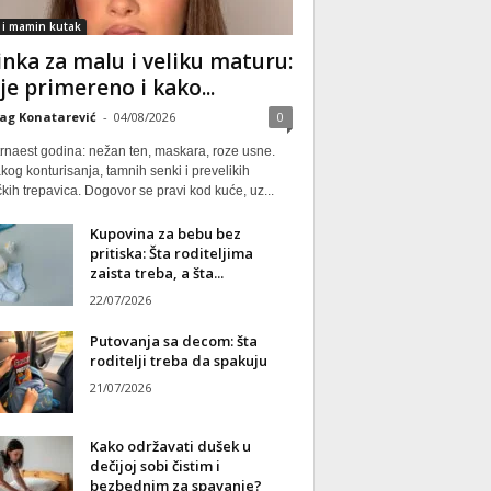
 i mamin kutak
nka za malu i veliku maturu:
 je primereno i kako...
ag Konatarević
-
04/08/2026
0
rnaest godina: nežan ten, maskara, roze usne.
kog konturisanja, tamnih senki i prevelikih
kih trepavica. Dogovor se pravi kod kuće, uz...
Kupovina za bebu bez
pritiska: Šta roditeljima
zaista treba, a šta...
22/07/2026
Putovanja sa decom: šta
roditelji treba da spakuju
21/07/2026
Kako održavati dušek u
dečijoj sobi čistim i
bezbednim za spavanje?