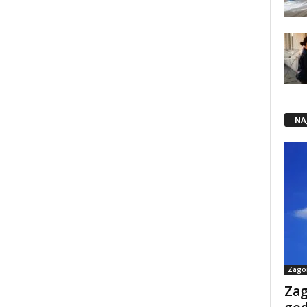
NA
Zago
Zag