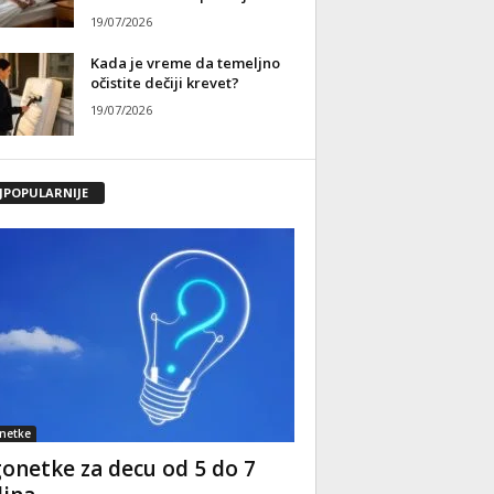
19/07/2026
Kada je vreme da temeljno
očistite dečiji krevet?
19/07/2026
JPOPULARNIJE
netke
onetke za decu od 5 do 7