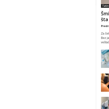
Tatin
Šmi
šta
Predr
Za čet
Bez ja
veštač