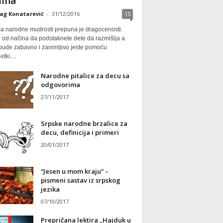
ina
ag Konatarević
-
31/12/2016
15
ca narodne mudrosti prepuna je dragocenosti.
 od načina da podstaknete dete da razmišlja a
 bude zabavno i zanimljivo jeste pomoću
tki....
Narodne pitalice za decu sa
odgovorima
27/11/2017
Srpske narodne brzalice za
decu, definicija i primeri
20/01/2017
“Jesen u mom kraju” –
pismeni sastav iz srpskog
jezika
07/10/2017
Prepričana lektira „Hajduk u