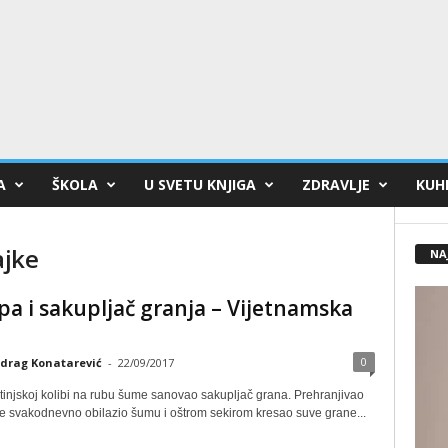
A
ŠKOLA
U SVETU KNJIGA
ZDRAVLJE
KUHI
ajke
NA
pa i sakuplјač granja – Vijetnamska
0
drag Konatarević
-
22/09/2017
otinjskoj kolibi na rubu šume sanovao sakuplјač grana. Prehranjivao
 je svakodnevno obilazio šumu i oštrom sekirom kresao suve grane...