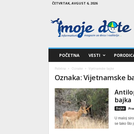
ČETVRTAK, AVGUST 6, 2026
M
o
j
e
d
e
t
POČETNA
VESTI
PORODIC
e
Početna
Oznake
Vijetnamske bajke
Oznaka: Vijetnamske b
Antilo
bajka
Bajke
Pre
U maloj sir
se tako što