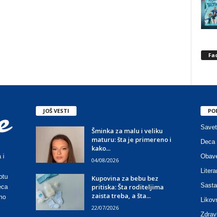
Fa
JOŠ VESTI
PO
Savet
Šminka za malu i veliku
maturu: šta je primereno i
Deca 
kako...
Obave
 i
04/08/2026
Litera
otu
Kupovina za bebu bez
Sasta
pritiska: Šta roditeljima
eca
zaista treba, a šta...
mo
Likov
22/07/2026
Zdrav