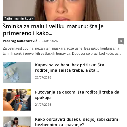
Tatin i mamin kutak
Šminka za malu i veliku maturu: šta je
primereno i kako...
Predrag Konatarević
-
04/08/2026
0
Za četrnaest godina: nežan ten, maskara, roze usne. Bez jakog konturisanja,
tamnih senki i prevelikih veštačkih trepavica. Dogovor se pravi kod kuće, uz...
Kupovina za bebu bez pritiska: Šta
roditeljima zaista treba, a šta...
22/07/2026
Putovanja sa decom: šta roditelji treba da
spakuju
21/07/2026
Kako održavati dušek u dečijoj sobi čistim i
bezbednim za spavanje?