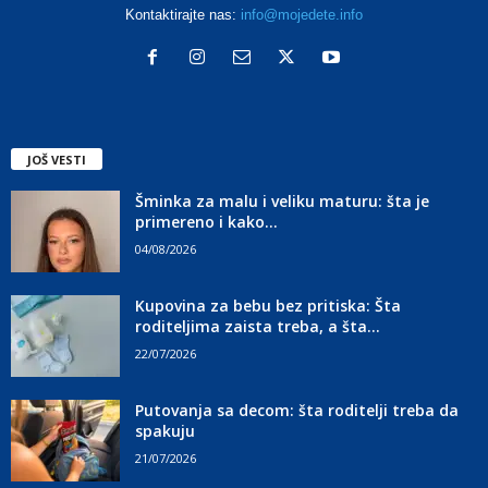
Kontaktirajte nas:
info@mojedete.info
JOŠ VESTI
Šminka za malu i veliku maturu: šta je
primereno i kako...
04/08/2026
Kupovina za bebu bez pritiska: Šta
roditeljima zaista treba, a šta...
22/07/2026
Putovanja sa decom: šta roditelji treba da
spakuju
21/07/2026