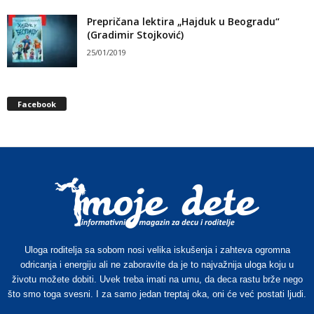
Prepričana lektira „Hajduk u Beogradu“
(Gradimir Stojković)
25/01/2019
Facebook
Uloga roditelja sa sobom nosi velika iskušenja i zahteva ogromna
odricanja i energiju ali ne zaboravite da je to najvažnija uloga koju u
životu možete dobiti. Uvek treba imati na umu, da deca rastu brže nego
što smo toga svesni. I za samo jedan treptaj oka, oni će već postati ljudi.