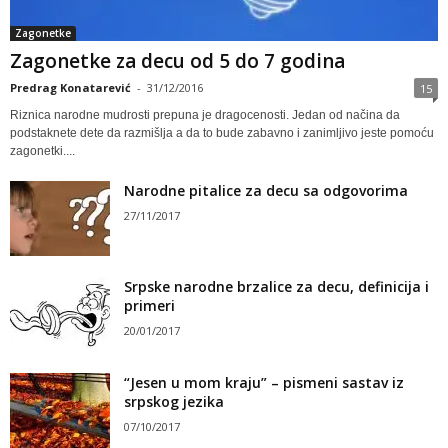
Zagonetke
Zagonetke za decu od 5 do 7 godina
Predrag Konatarević
-
31/12/2016
15
Riznica narodne mudrosti prepuna je dragocenosti. Jedan od načina da
podstaknete dete da razmišlja a da to bude zabavno i zanimljivo jeste pomoću
zagonetki....
Narodne pitalice za decu sa odgovorima
27/11/2017
Srpske narodne brzalice za decu, definicija i
primeri
20/01/2017
“Jesen u mom kraju” – pismeni sastav iz
srpskog jezika
07/10/2017