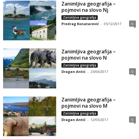
Zanimljiva geografija –
pojmovi na slovo Nj
Zanimljiva geografija
Predrag Konatarević
-
05/12/2017
0
Zanimljiva geografija –
pojmovi na slovo N
Zanimljiva geografija
Dragan Antić
-
25/06/2017
0
Zanimljiva geografija –
pojmovi na slovo M
Zanimljiva geografija
Dragan Antić
-
12/05/2017
0