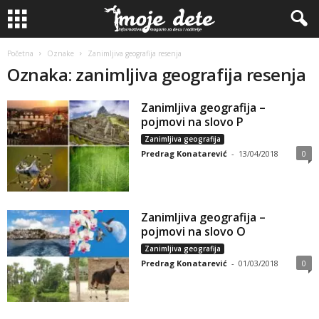
Početna
Oznake
Zanimljiva geografija resenja
Oznaka: zanimljiva geografija resenja
Zanimljiva geografija –
pojmovi na slovo P
Zanimljiva geografija
Predrag Konatarević
-
13/04/2018
0
Zanimljiva geografija –
pojmovi na slovo O
Zanimljiva geografija
Predrag Konatarević
-
01/03/2018
0