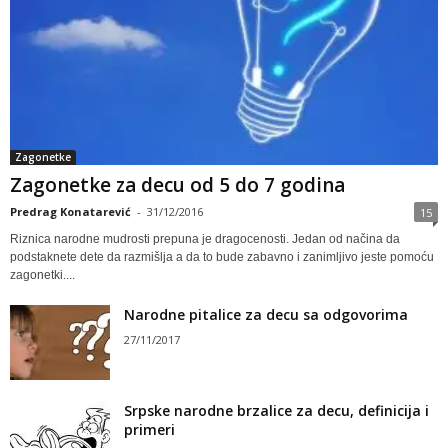
Zagonetke
Zagonetke za decu od 5 do 7 godina
Predrag Konatarević
-
31/12/2016
15
Riznica narodne mudrosti prepuna je dragocenosti. Jedan od načina da
podstaknete dete da razmišlja a da to bude zabavno i zanimljivo jeste pomoću
zagonetki....
Narodne pitalice za decu sa odgovorima
27/11/2017
Srpske narodne brzalice za decu, definicija i
primeri