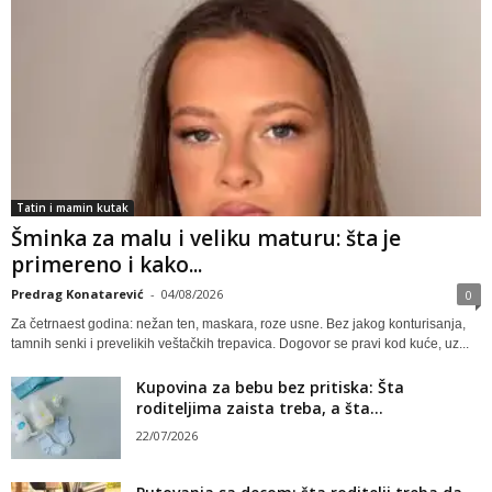
Tatin i mamin kutak
Šminka za malu i veliku maturu: šta je
primereno i kako...
Predrag Konatarević
-
04/08/2026
0
Za četrnaest godina: nežan ten, maskara, roze usne. Bez jakog konturisanja,
tamnih senki i prevelikih veštačkih trepavica. Dogovor se pravi kod kuće, uz...
Kupovina za bebu bez pritiska: Šta
roditeljima zaista treba, a šta...
22/07/2026