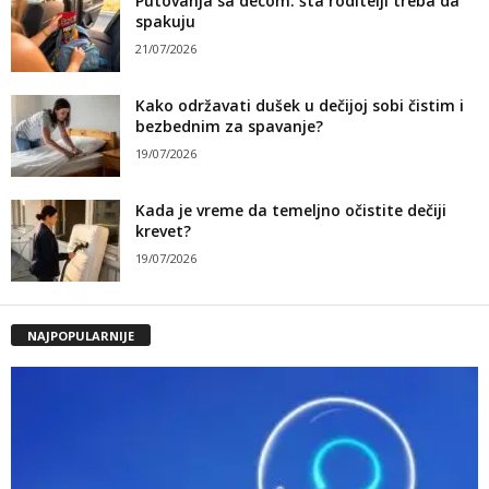
Putovanja sa decom: šta roditelji treba da
spakuju
21/07/2026
Kako održavati dušek u dečijoj sobi čistim i
bezbednim za spavanje?
19/07/2026
Kada je vreme da temeljno očistite dečiji
krevet?
19/07/2026
NAJPOPULARNIJE