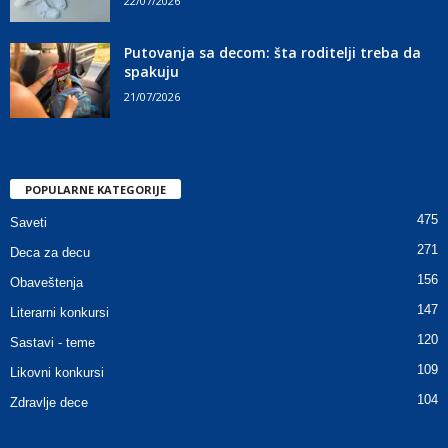
22/07/2026
Putovanja sa decom: šta roditelji treba da
spakuju
21/07/2026
POPULARNE KATEGORIJE
475
Saveti
271
Deca za decu
156
Obaveštenja
147
Literarni konkursi
120
Sastavi - teme
109
Likovni konkursi
104
Zdravlje dece