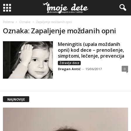
Početna
Oznake
Zapaljenje moždanih opni
Oznaka: Zapaljenje moždanih opni
Meningitis (upala moždanih
opni) kod dece – prenošenje,
simptomi, lečenje, prevencija
Zdravlje dece
Dragan Antić
-
15/06/2017
0
NAJNOVIJE