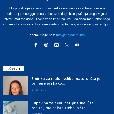
Uloga roditelja sa sobom nosi velika iskušenja i zahteva ogromna
odricanja i energiju ali ne zaboravite da je to najvažnija uloga koju u
životu možete dobiti. Uvek treba imati na umu, da deca rastu brže nego
što smo toga svesni. I za samo jedan treptaj oka, oni će već postati ljudi.
Kontaktirajte nas:
info@mojedete.info
JOŠ VESTI
Šminka za malu i veliku maturu: šta je
primereno i kako...
04/08/2026
Kupovina za bebu bez pritiska: Šta
roditeljima zaista treba, a šta...