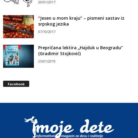
20/01/2017
“Jesen u mom kraju” – pismeni sastav iz
srpskog jezika
07/10/2017
Prepričana lektira „Hajduk u Beogradu“
(Gradimir Stojković)
25/01/2019
Facebook