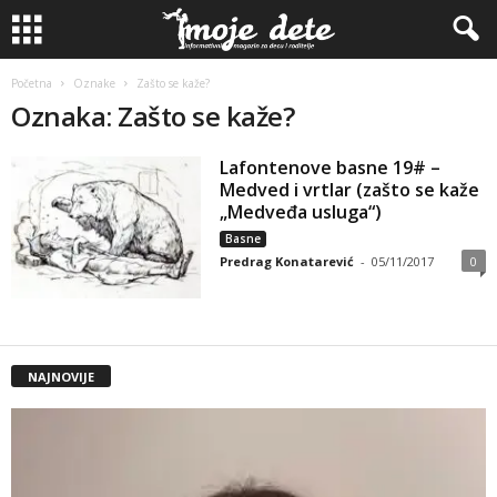
Početna
Oznake
Zašto se kaže?
Oznaka: Zašto se kaže?
Lafontenove basne 19# –
Medved i vrtlar (zašto se kaže
„Medveđa usluga“)
Basne
Predrag Konatarević
-
05/11/2017
0
NAJNOVIJE