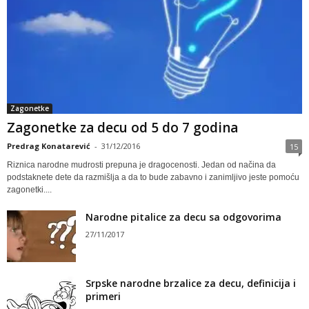
Zagonetke
Zagonetke za decu od 5 do 7 godina
Predrag Konatarević
-
31/12/2016
15
Riznica narodne mudrosti prepuna je dragocenosti. Jedan od načina da
podstaknete dete da razmišlja a da to bude zabavno i zanimljivo jeste pomoću
zagonetki....
Narodne pitalice za decu sa odgovorima
27/11/2017
Srpske narodne brzalice za decu, definicija i
primeri