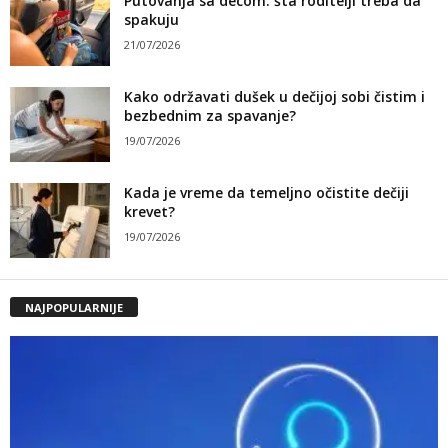
Putovanja sa decom: šta roditelji treba da
spakuju
21/07/2026
Kako održavati dušek u dečijoj sobi čistim i
bezbednim za spavanje?
19/07/2026
Kada je vreme da temeljno očistite dečiji
krevet?
19/07/2026
NAJPOPULARNIJE