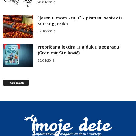
20/01/2017
“Jesen u mom kraju” – pismeni sastav iz
srpskog jezika
07/10/2017
Prepričana lektira „Hajduk u Beogradu“
(Gradimir Stojković)
25/01/2019
Facebook