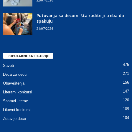
22/07/2026
Putovanja sa decom: šta roditelji treba da
spakuju
21/07/2026
POPULARNE KATEGORIJE
475
Saveti
271
Deca za decu
156
Obaveštenja
147
Literarni konkursi
120
Sastavi - teme
109
Likovni konkursi
104
Zdravlje dece