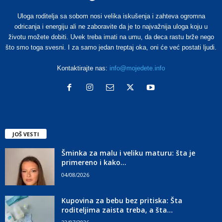
Uloga roditelja sa sobom nosi velika iskušenja i zahteva ogromna
odricanja i energiju ali ne zaboravite da je to najvažnija uloga koju u
životu možete dobiti. Uvek treba imati na umu, da deca rastu brže nego
što smo toga svesni. I za samo jedan treptaj oka, oni će već postati ljudi.
Kontaktirajte nas:
info@mojedete.info
JOŠ VESTI
Šminka za malu i veliku maturu: šta je
primereno i kako...
04/08/2026
Kupovina za bebu bez pritiska: Šta
roditeljima zaista treba, a šta...