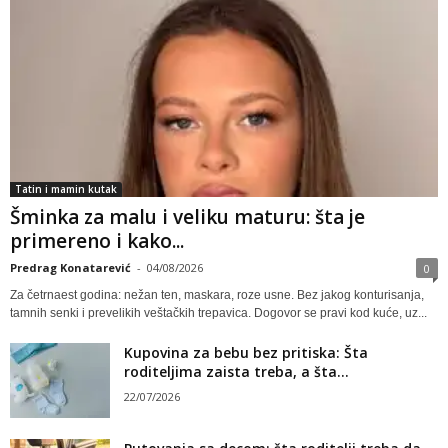
Tatin i mamin kutak
Šminka za malu i veliku maturu: šta je
primereno i kako...
Predrag Konatarević
-
04/08/2026
0
Za četrnaest godina: nežan ten, maskara, roze usne. Bez jakog konturisanja,
tamnih senki i prevelikih veštačkih trepavica. Dogovor se pravi kod kuće, uz...
Kupovina za bebu bez pritiska: Šta
roditeljima zaista treba, a šta...
22/07/2026