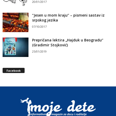
20/01/2017
“Jesen u mom kraju” – pismeni sastav iz
srpskog jezika
07/10/2017
Prepričana lektira „Hajduk u Beogradu“
(Gradimir Stojković)
25/01/2019
Facebook