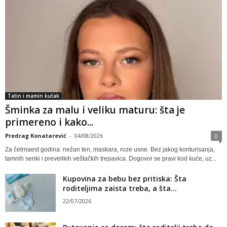
Tatin i mamin kutak
Šminka za malu i veliku maturu: šta je
primereno i kako...
Predrag Konatarević
-
04/08/2026
0
Za četrnaest godina: nežan ten, maskara, roze usne. Bez jakog konturisanja,
tamnih senki i prevelikih veštačkih trepavica. Dogovor se pravi kod kuće, uz...
Kupovina za bebu bez pritiska: Šta
roditeljima zaista treba, a šta...
22/07/2026