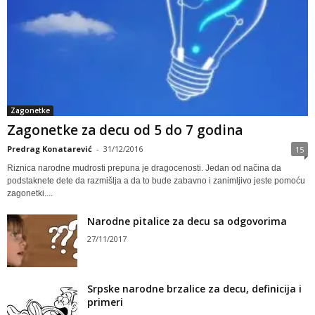
Zagonetke
Zagonetke za decu od 5 do 7 godina
Predrag Konatarević
-
31/12/2016
15
Riznica narodne mudrosti prepuna je dragocenosti. Jedan od načina da
podstaknete dete da razmišlja a da to bude zabavno i zanimljivo jeste pomoću
zagonetki....
Narodne pitalice za decu sa odgovorima
27/11/2017
Srpske narodne brzalice za decu, definicija i
primeri