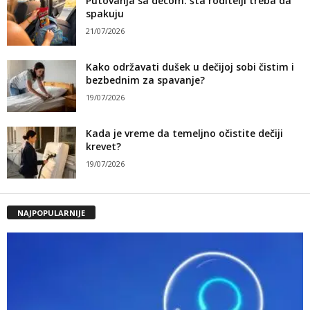
Putovanja sa decom: šta roditelji treba da
spakuju
21/07/2026
Kako održavati dušek u dečijoj sobi čistim i
bezbednim za spavanje?
19/07/2026
Kada je vreme da temeljno očistite dečiji
krevet?
19/07/2026
NAJPOPULARNIJE