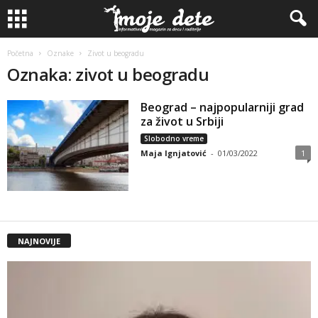
Početna
Oznake
Zivot u beogradu
Oznaka: zivot u beogradu
Beograd – najpopularniji grad
za život u Srbiji
Slobodno vreme
Maja Ignjatović
-
01/03/2022
1
NAJNOVIJE