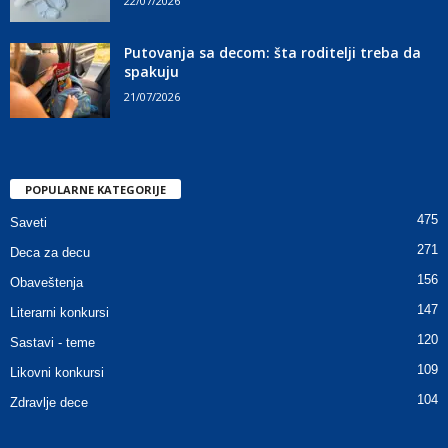
22/07/2026
Putovanja sa decom: šta roditelji treba da
spakuju
21/07/2026
POPULARNE KATEGORIJE
475
Saveti
271
Deca za decu
156
Obaveštenja
147
Literarni konkursi
120
Sastavi - teme
109
Likovni konkursi
104
Zdravlje dece