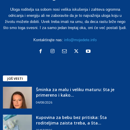
Uloga roditelja sa sobom nosi velika iskušenja i zahteva ogromna
odricanja i energiju ali ne zaboravite da je to najvažnija uloga koju u
životu možete dobiti. Uvek treba imati na umu, da deca rastu brže nego
što smo toga svesni. I za samo jedan treptaj oka, oni će već postati ljudi.
Kontaktirajte nas:
info@mojedete.info
JOŠ VESTI
Šminka za malu i veliku maturu: šta je
primereno i kako...
04/08/2026
Kupovina za bebu bez pritiska: Šta
roditeljima zaista treba, a šta...