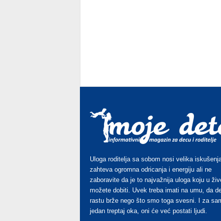
Uloga roditelja sa sobom nosi velika iskušenja
zahteva ogromna odricanja i energiju ali ne
zaboravite da je to najvažnija uloga koju u živ
možete dobiti. Uvek treba imati na umu, da d
rastu brže nego što smo toga svesni. I za sa
jedan treptaj oka, oni će već postati ljudi.