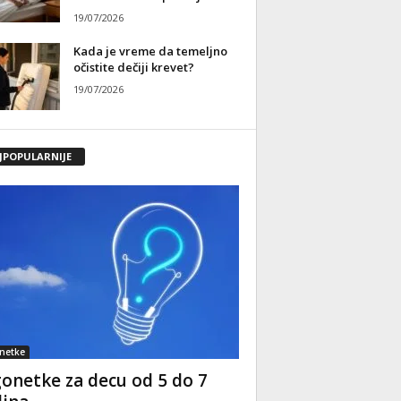
19/07/2026
Kada je vreme da temeljno
očistite dečiji krevet?
19/07/2026
JPOPULARNIJE
netke
onetke za decu od 5 do 7