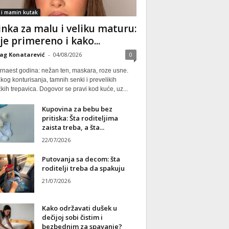
 i mamin kutak
nka za malu i veliku maturu:
 je primereno i kako...
ag Konatarević
-
04/08/2026
0
rnaest godina: nežan ten, maskara, roze usne.
kog konturisanja, tamnih senki i prevelikih
kih trepavica. Dogovor se pravi kod kuće, uz...
Kupovina za bebu bez
pritiska: Šta roditeljima
zaista treba, a šta...
22/07/2026
Putovanja sa decom: šta
roditelji treba da spakuju
21/07/2026
Kako održavati dušek u
dečijoj sobi čistim i
bezbednim za spavanje?