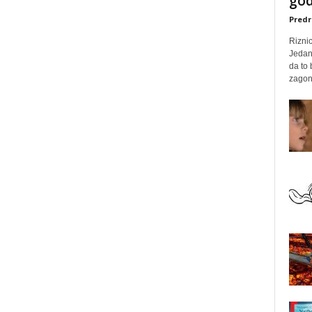
god
Predr
Rizni
Jedan
da to
zagone