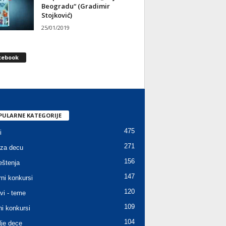
Beogradu“ (Gradimir
Stojković)
25/01/2019
cebook
PULARNE KATEGORIJE
475
i
271
za decu
156
štenja
147
rni konkursi
120
vi - teme
109
ni konkursi
104
lje dece