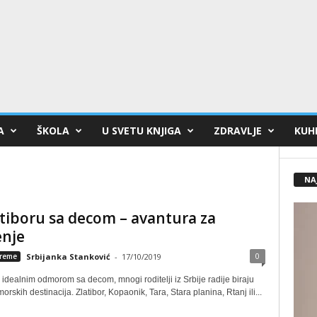
A
ŠKOLA
U SVETU KNJIGA
ZDRAVLJE
KUHI
NA
tiboru sa decom – avantura za
nje
0
reme
Srbijanka Stanković
-
17/10/2019
 idealnim odmorom sa decom, mnogi roditelji iz Srbije radije biraju
orskih destinacija. Zlatibor, Kopaonik, Tara, Stara planina, Rtanj ili...