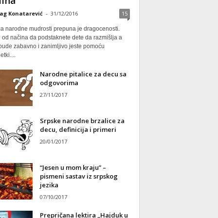
ina
ag Konatarević
-
31/12/2016
15
ca narodne mudrosti prepuna je dragocenosti.
 od načina da podstaknete dete da razmišlja a
 bude zabavno i zanimljivo jeste pomoću
tki....
Narodne pitalice za decu sa
odgovorima
27/11/2017
Srpske narodne brzalice za
decu, definicija i primeri
20/01/2017
“Jesen u mom kraju” –
pismeni sastav iz srpskog
jezika
07/10/2017
Prepričana lektira „Hajduk u