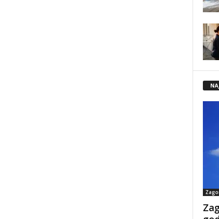
NA
Zago
Zag