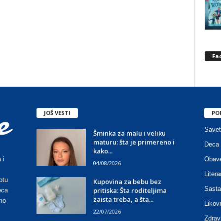
Fa
JOŠ VESTI
PO
Savet
Šminka za malu i veliku
maturu: šta je primereno i
Deca 
kako...
Obave
 i
04/08/2026
Litera
otu
Kupovina za bebu bez
Sasta
pritiska: Šta roditeljima
eca
zaista treba, a šta...
mo
Likov
22/07/2026
Zdrav