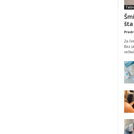
Tatin
Šmi
šta
Predr
Za čet
Bez ja
veštač