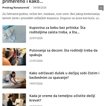
primereno i kako...
Predrag Konatarević
-
04/08/2026
0
Za četrnaest godina: nežan ten, maskara, roze usne. Bez jakog konturisanja,
tamnih senki i prevelikih veštačkih trepavica. Dogovor se pravi kod kuće, uz...
Kupovina za bebu bez pritiska: Šta
roditeljima zaista treba, a šta...
22/07/2026
Putovanja sa decom: šta roditelji treba da
spakuju
21/07/2026
Kako održavati dušek u dečijoj sobi čistim i
bezbednim za spavanje?
19/07/2026
Kada je vreme da temeljno očistite dečiji
krevet?