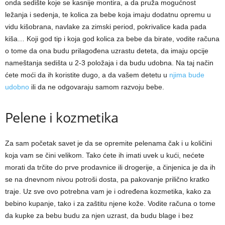
onda sedište koje se kasnije montira, a da pruža mogućnost
ležanja i sedenja, te kolica za bebe koja imaju dodatnu opremu u
vidu kišobrana, navlake za zimski period, pokrivalice kada pada
kiša… Koji god tip i koja god kolica za bebe da birate, vodite računa
o tome da ona budu prilagođena uzrastu deteta, da imaju opcije
nameštanja sedišta u 2-3 položaja i da budu udobna. Na taj način
ćete moći da ih koristite dugo, a da vašem detetu u
njima bude
udobno
ili da ne odgovaraju samom razvoju bebe.
Pelene i kozmetika
Za sam početak savet je da se opremite pelenama čak i u količini
koja vam se čini velikom. Tako ćete ih imati uvek u kući, nećete
morati da trčite do prve prodavnice ili drogerije, a činjenica je da ih
se na dnevnom nivou potroši dosta, pa pakovanje prilično kratko
traje. Uz sve ovo potrebna vam je i određena kozmetika, kako za
bebino kupanje, tako i za zaštitu njene kože. Vodite računa o tome
da kupke za bebu budu za njen uzrast, da budu blage i bez