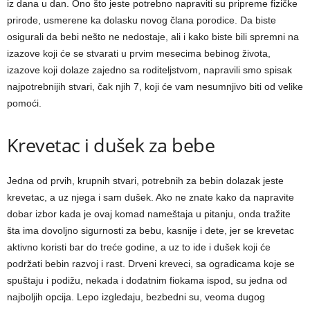
iz dana u dan. Ono što jeste potrebno napraviti su pripreme fizičke
prirode, usmerene ka dolasku novog člana porodice. Da biste
osigurali da bebi nešto ne nedostaje, ali i kako biste bili spremni na
izazove koji će se stvarati u prvim mesecima bebinog života,
izazove koji dolaze zajedno sa roditeljstvom, napravili smo spisak
najpotrebnijih stvari, čak njih 7, koji će vam nesumnjivo biti od velike
pomoći.
Krevetac i dušek za bebe
Jedna od prvih, krupnih stvari, potrebnih za bebin dolazak jeste
krevetac, a uz njega i sam dušek. Ako ne znate kako da napravite
dobar izbor kada je ovaj komad nameštaja u pitanju, onda tražite
šta ima dovoljno sigurnosti za bebu, kasnije i dete, jer se krevetac
aktivno koristi bar do treće godine, a uz to ide i dušek koji će
podržati bebin razvoj i rast. Drveni kreveci, sa ogradicama koje se
spuštaju i podižu, nekada i dodatnim fiokama ispod, su jedna od
najboljih opcija. Lepo izgledaju, bezbedni su, veoma dugog