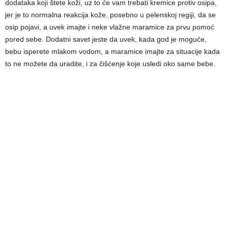
dodataka koji štete koži, uz to će vam trebati kremice protiv osipa,
jer je to normalna reakcija kože, posebno u pelenskoj regiji, da se
osip pojavi, a uvek imajte i neke vlažne maramice za prvu pomoć
pored sebe. Dodatni savet jeste da uvek, kada god je moguće,
bebu isperete mlakom vodom, a maramice imajte za situacije kada
to ne možete da uradite, i za čišćenje koje usledi oko same bebe.