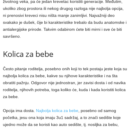
životnog veka, pa će jedan krevetac koristiti generacije. Međutim,
ukoliko zbog prostora ili nekog drugog razloga nije najbolja opcija,
ni prenosivi kreveci nisu ništa manje zanimljivi. Najvažniji deo
svakako je dušek, čije bi karakteristike trebalo da budu anatomske i
antialergijske prirode. Takvim odabirom ćete biti mirni i sve će biti
savršeno.
Kolica za bebe
Često pitanje roditelja, posebno onih koji to tek postaju jeste koja su
najbolja kolica za bebe, kakve su njihove karakteristike i na šta
obratiti pažnju. Odgovor nije jednostran, jer zavisi dosta i od navika
roditelja, njihovih potreba, toga koliko će, kuda i kada koristiti kolica
za bebe.
Opcija ima dosta.
Najbolja kolica za bebe
, posebno od samog
početka, jesu ona koja imaju 3u1 sadržaj, a to znači sedište koje
ujedno može da se koristi kao auto sedište, tj. nosiljka za bebu,