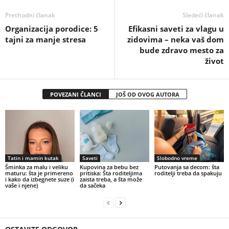
Prethodni članak
Sledeći članak
Organizacija porodice: 5
Efikasni saveti za vlagu u
tajni za manje stresa
zidovima – neka vaš dom
bude zdravo mesto za
život
POVEZANI ČLANCI
JOŠ OD OVOG AUTORA
Tatin i mamin kutak
Saveti
Slobodno vreme
Šminka za malu i veliku
Kupovina za bebu bez
Putovanja sa decom: šta
maturu: šta je primereno
pritiska: Šta roditeljima
roditelji treba da spakuju
i kako da izbegnete suze (i
zaista treba, a šta može
vaše i njene)
da sačeka