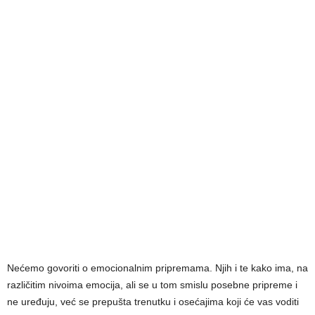
Nećemo govoriti o emocionalnim pripremama. Njih i te kako ima, na
različitim nivoima emocija, ali se u tom smislu posebne pripreme i
ne uređuju, već se prepušta trenutku i osećajima koji će vas voditi