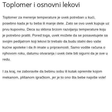
Toplomer i osnovni lekovi
Toplomer za merenje temperature je uvek potreban u kući,
posebno kada je tu beba ili manje dete. Zato se ovo uvek kupuje uz
prvu kupovinu. Deca su sklona brzom razvijanju temperature koju
je potrebno pratiti. Pored toga, uvek možete da se posavetujete sa
svojim pedijatrom koji lekovi bi trebalo da budu stalni deo vaše
kućne apoteke i da ih imate u pripravnosti. Samo vodite računa o
njihovom roku, datumu otvaranja i uvek ćete biti sigurni da je sve u
redu.
I za kraj, ne zaboravite da bebinu sobu ili kutak opremite kojom
mekanom, plišanom igračkom, jer je to ono šta bebe najviše vole!