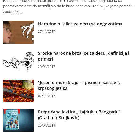
Riznica narodne mudrosti prepuna je dragocenosti. Jedan od načina da
podstaknete dete da razmišlja a da to bude zabavno i zanimljivo jeste pomoću
zagonetki....
Narodne pitalice za decu sa odgovorima
27/11/2017
Srpske narodne brzalice za decu, definicija i
primeri
20/01/2017
“Jesen u mom kraju” – pismeni sastav iz
srpskog jezika
07/10/2017
Prepričana lektira „Hajduk u Beogradu“
(Gradimir Stojković)
25/01/2019