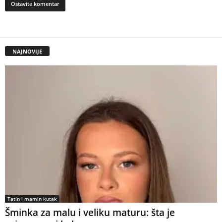
NAJNOVIJE
Tatin i mamin kutak
Šminka za malu i veliku maturu: šta je