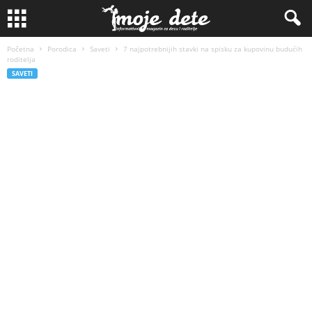
Početna
Porodica
Saveti
7 najpotrebnijih stavki na spisku za kupovinu budućih
roditelja
SAVETI