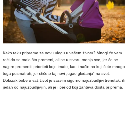
Kako teku pripreme za novu ulogu u vašem životu? Mnogi će vam
reći da se malo šta promeni, ali se u stvaru menja sve, jer će se
najpre promeniti prioriteti koje imate, kao i način na koji ćete mnogo
toga posmatrati, jer stičete taj novi „ugao gledanja“ na svet.
Dolazak bebe u vaš život je sasvim sigurno najuzbudljivi trenutak, ili
jedan od najuzbudljivijih, ali je i period koji zahteva dosta priprema.