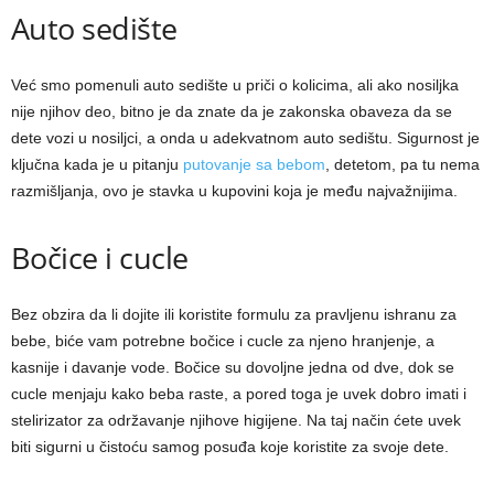
Auto sedište
Već smo pomenuli auto sedište u priči o kolicima, ali ako nosiljka
nije njihov deo, bitno je da znate da je zakonska obaveza da se
dete vozi u nosiljci, a onda u adekvatnom auto sedištu. Sigurnost je
ključna kada je u pitanju
putovanje sa bebom
, detetom, pa tu nema
razmišljanja, ovo je stavka u kupovini koja je među najvažnijima.
Bočice i cucle
Bez obzira da li dojite ili koristite formulu za pravljenu ishranu za
bebe, biće vam potrebne bočice i cucle za njeno hranjenje, a
kasnije i davanje vode. Bočice su dovoljne jedna od dve, dok se
cucle menjaju kako beba raste, a pored toga je uvek dobro imati i
stelirizator za održavanje njihove higijene. Na taj način ćete uvek
biti sigurni u čistoću samog posuđa koje koristite za svoje dete.