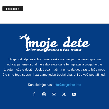
Facebook
Uloga roditelja sa sobom nosi velika iskušenja i zahteva ogromna
odricanja i energiju ali ne zaboravite da je to najvažnija uloga koju u
životu možete dobiti. Uvek treba imati na umu, da deca rastu brže nego
što smo toga svesni. I za samo jedan treptaj oka, oni će već postati ljudi.
Kontaktirajte nas:
info@mojedete.info