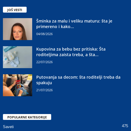
JOŠ VESTI
Šminka za malu i veliku maturu: šta je
primereno i kako...
04/08/2026
Kupovina za bebu bez pritiska: Šta
roditeljima zaista treba, a šta...
22/07/2026
Putovanja sa decom: šta roditelji treba da
spakuju
21/07/2026
POPULARNE KATEGORIJE
475
Saveti