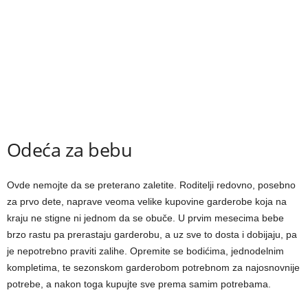
Odeća za bebu
Ovde nemojte da se preterano zaletite. Roditelji redovno, posebno
za prvo dete, naprave veoma velike kupovine garderobe koja na
kraju ne stigne ni jednom da se obuče. U prvim mesecima bebe
brzo rastu pa prerastaju garderobu, a uz sve to dosta i dobijaju, pa
je nepotrebno praviti zalihe. Opremite se bodićima, jednodelnim
kompletima, te sezonskom garderobom potrebnom za najosnovnije
potrebe, a nakon toga kupujte sve prema samim potrebama.