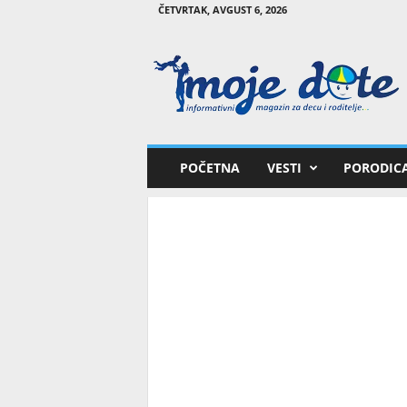
ČETVRTAK, AVGUST 6, 2026
M
o
j
e
d
e
t
POČETNA
VESTI
PORODIC
e