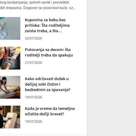
kog konturisanja, tamnih senki i prevelikih
kih trepavica. Dogovor se pravi kod kuće, uz...
Kupovina za bebu bez
pritiska: Šta roditeljima
zaista treba, a šta...
22/07/2026
Putovanja sa decom: šta
roditelji treba da spakuju
21/07/2026
Kako održavati dušek u
dečijoj sobi čistim i
bezbednim za spavanje?
19/07/2026
Kada je vreme da temeljno
očistite dečiji krevet?
19/07/2026