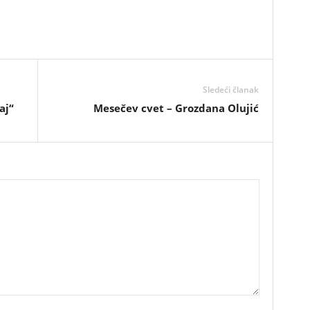
Sledeći članak
aj“
Mesečev cvet – Grozdana Olujić