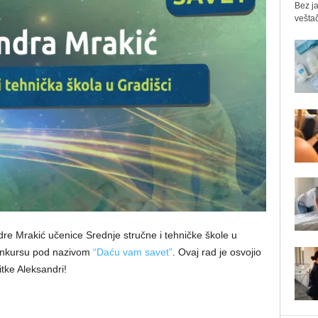
Bez ja
veštač
re Mrakić učenice Srednje stručne i tehničke škole u
konkursu pod nazivom
“Daću vam savet”
. Ovaj rad je osvojio
itke Aleksandri!