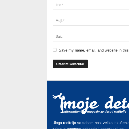
Save my name, email, and website in this
Uloga roditelja sa sobom nosi velika iskušenja
zahteva ogromna odricanja i energiju ali ne