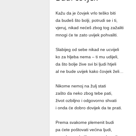
Kažu da je čovjek vrlo teško biti
da budeš što bolji, potrudi se i ti,
vjeruj, nikad nećeš zbog tog zažaliti
mnogi će te zato uvijek pohvaliti.
Slabijeg od sebe nikad ne ucvijeli
ko za hljeba nema – ti mu udijeli,
da što bolje žive svi bi ljudi htjeli
al ne bude uvijek kako čovjek želi…
Nikome nemoj na žulj stati
zašto da neko zbog tebe pati,
život ozbiljno i odgovorno shvati
i onda će dobro dovijek da te prati.
Prema svakome plemenit budi
pa ćete poštovati većina ljudi,