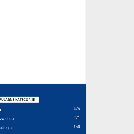
PULARNE KATEGORIJE
475
i
271
za decu
156
štenja