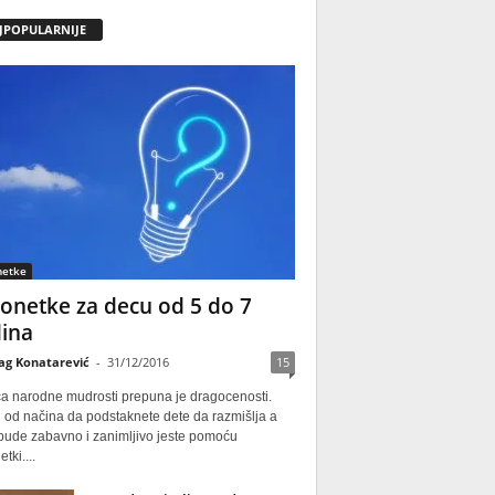
JPOPULARNIJE
netke
onetke za decu od 5 do 7
ina
ag Konatarević
-
31/12/2016
15
ca narodne mudrosti prepuna je dragocenosti.
 od načina da podstaknete dete da razmišlja a
 bude zabavno i zanimljivo jeste pomoću
tki....