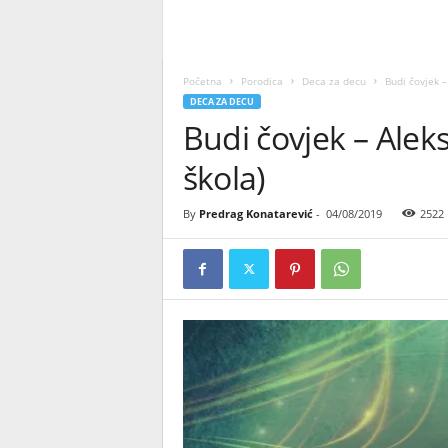
Početna
Porodica
Deca za decu
Budi čovjek –
DECA ZA DECU
Budi čovjek – Alek
škola)
By
Predrag Konatarević
-
04/08/2019
2522