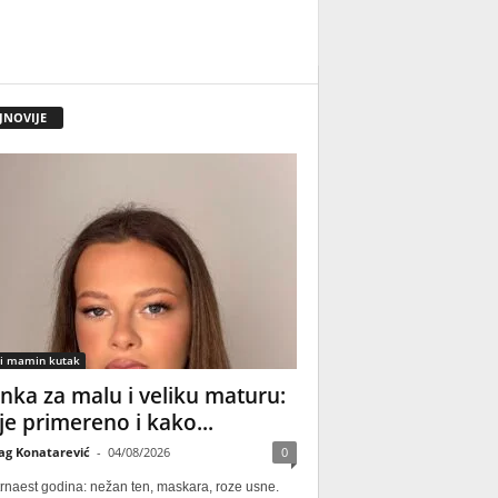
JNOVIJE
 i mamin kutak
nka za malu i veliku maturu:
 je primereno i kako...
ag Konatarević
-
04/08/2026
0
rnaest godina: nežan ten, maskara, roze usne.