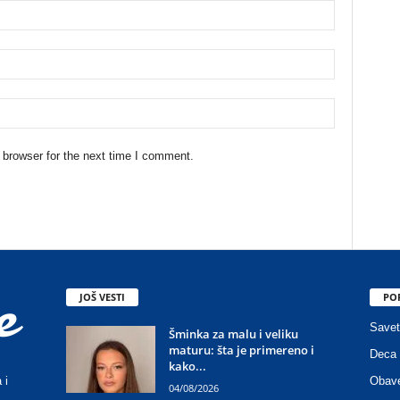
 browser for the next time I comment.
JOŠ VESTI
PO
Savet
Šminka za malu i veliku
maturu: šta je primereno i
Deca 
kako...
Obave
 i
04/08/2026