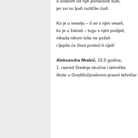
o svakom od njih ponaosob sudi,
jer svi su ljudi različite ćudi.
Ko je u veselju – ti se s njim veseli,
ko je u žalosti – tugu s njim podijeli,
nikada nikom loše ne poželi
i ljepše će život proteći ti cijeli!
Aleksandra Mrakić,
15,5 godina,
1. razred Srednje stručne i tehničke
škole u Gradišci/poslovno-pravni tehničar