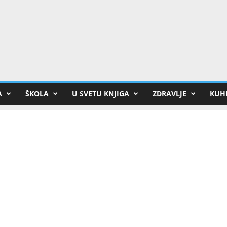
A
ŠKOLA
U SVETU KNJIGA
ZDRAVLJE
KUHI