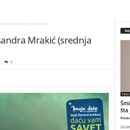
 Aleksandra Mrakić (srednja škola)
NA
sandra Mrakić (srednja
0
Tatin
Šmi
šta
Predr
Za čet