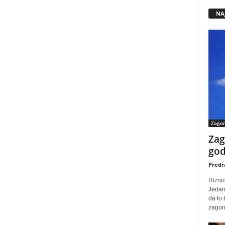
NA
Zago
Zag
god
Predr
Rizni
Jedan
da to
zagone