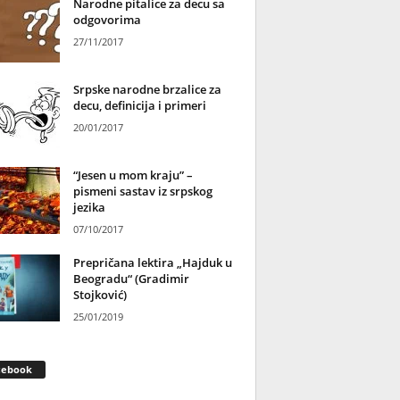
Narodne pitalice za decu sa
odgovorima
27/11/2017
Srpske narodne brzalice za
decu, definicija i primeri
20/01/2017
“Jesen u mom kraju” –
pismeni sastav iz srpskog
jezika
07/10/2017
Prepričana lektira „Hajduk u
Beogradu“ (Gradimir
Stojković)
25/01/2019
cebook