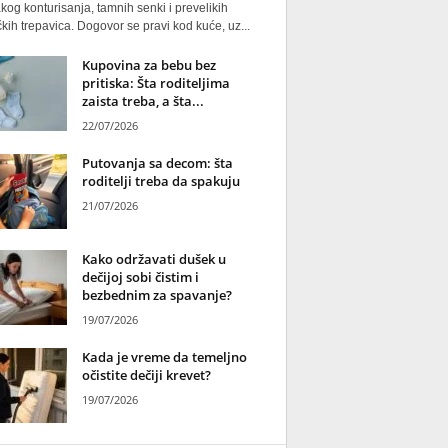
kog konturisanja, tamnih senki i prevelikih
kih trepavica. Dogovor se pravi kod kuće, uz...
Kupovina za bebu bez
pritiska: Šta roditeljima
zaista treba, a šta...
22/07/2026
Putovanja sa decom: šta
roditelji treba da spakuju
21/07/2026
Kako održavati dušek u
dečijoj sobi čistim i
bezbednim za spavanje?
19/07/2026
Kada je vreme da temeljno
očistite dečiji krevet?
19/07/2026