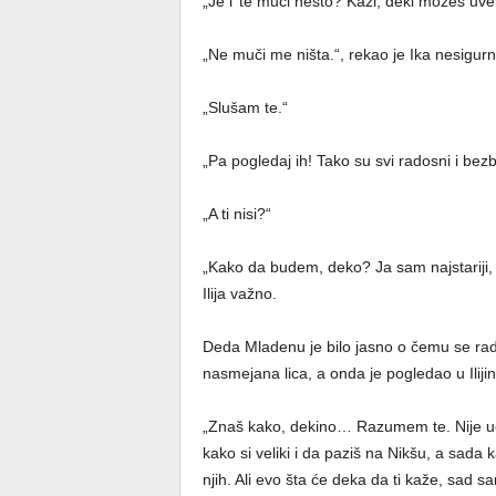
„Je l’ te muči nešto? Kaži, deki možeš uv
„Ne muči me ništa.“, rekao je Ika nesigur
„Slušam te.“
„Pa pogledaj ih! Tako su svi radosni i bezbr
„A ti nisi?“
„Kako da budem, deko? Ja sam najstariji,
Ilija važno.
Deda Mladenu je bilo jasno o čemu se radi.
nasmejana lica, a onda je pogledao u Iliji
„Znaš kako, dekino… Razumem te. Nije uopš
kako si veliki i da paziš na Nikšu, a sada 
njih. Ali evo šta će deka da ti kaže, sad sa