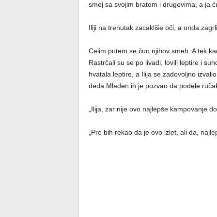
smej sa svojim bratom i drugovima, a ja 
Iliji na trenutak zacakliše oči, a onda zagr
Celim putem se čuo njihov smeh. A tek kad
Rastrčali su se po livadi, lovili leptire i su
hvatala leptire, a Ilija se zadovoljno izv
deda Mladen ih je pozvao da podele ručak i
„Ilija, zar nije ovo najlepše kampovanje do
„Pre bih rekao da je ovo izlet, ali da, najlep