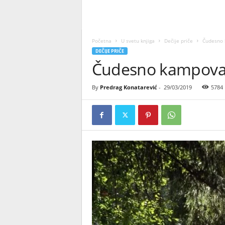
Početna
U svetu knjiga
Dečije priče
Čudesno 
DEČIJE PRIČE
Čudesno kampovanj
By
Predrag Konatarević
-
29/03/2019
5784