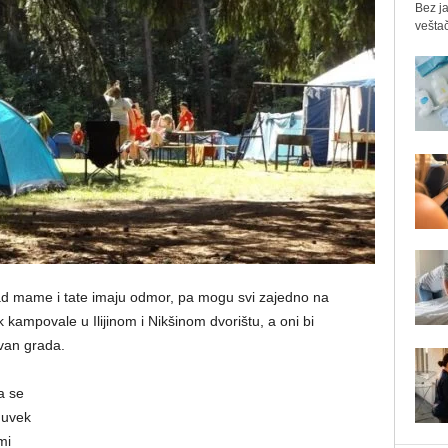
Bez ja
veštač
 kad mame i tate imaju odmor, pa mogu svi zajedno na
kampovale u Ilijinom i Nikšinom dvorištu, a oni bi
van grada.
a se
e uvek
mi