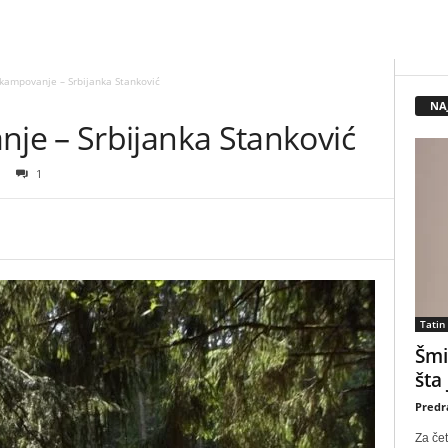
kampovanje – Srbijanka Stanković
NA
e – Srbijanka Stanković
1
Tatin
Šmi
šta
Predr
Za čet