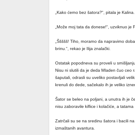
„Kako ćemo bez šatora?“, pitala je Kalina.
„Može moj tata da donese!“, uzviknuo je P
„Ššššš! Tiho, moramo da napravimo dobar 
brinu.“, rekao je Ilija znalački.
Ostatak popodneva su proveli u smišljanju 
Nisu ni slutili da je deda Mladen čuo ceo 
šaputali, odrasli su uveliko postavljali veli
krenuli do dede, sačekalo ih je veliko izn
Šator se beleo na poljani, a unutra ih je č
nisu zaboravile kiflice i kolačiće, a tata
Zatrčali su se na sredinu šatora i bacili 
izmaštanih avantura.