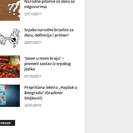
Narodne pitalice za decu sa
odgovorima
27/11/2017
Srpske narodne brzalice za
decu, definicija i primeri
20/01/2017
“Jesen u mom kraju” –
pismeni sastav iz srpskog
jezika
07/10/2017
Prepričana lektira „Hajduk u
Beogradu“ (Gradimir
Stojković)
25/01/2019
cebook