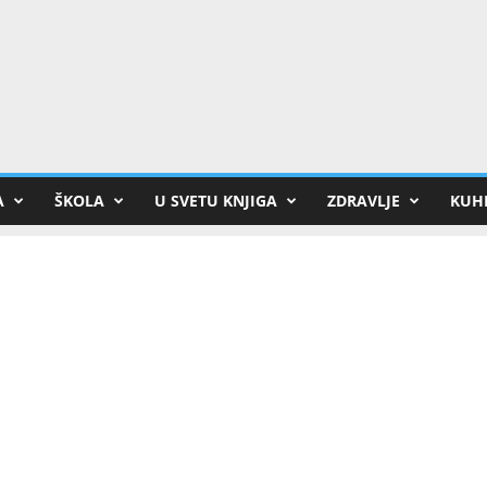
A
ŠKOLA
U SVETU KNJIGA
ZDRAVLJE
KUHI