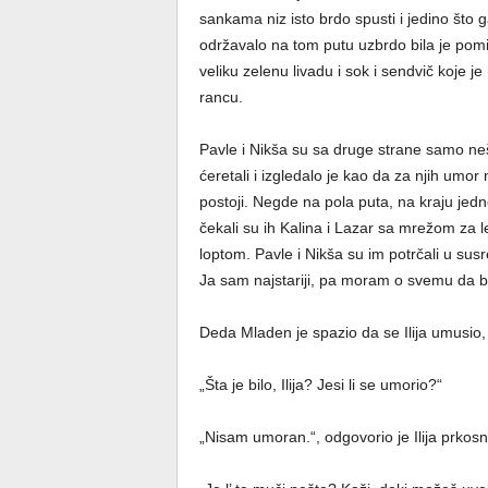
sankama niz isto brdo spusti i jedino što g
održavalo na tom putu uzbrdo bila je pom
veliku zelenu livadu i sok i sendvič koje je
rancu.
Pavle i Nikša su sa druge strane samo ne
ćeretali i izgledalo je kao da za njih umor 
postoji. Negde na pola puta, na kraju jedn
čekali su ih Kalina i Lazar sa mrežom za le
loptom. Pavle i Nikša su im potrčali u susre
Ja sam najstariji, pa moram o svemu da b
Deda Mladen je spazio da se Ilija umusio, 
„Šta je bilo, Ilija? Jesi li se umorio?“
„Nisam umoran.“, odgovorio je Ilija prkosn