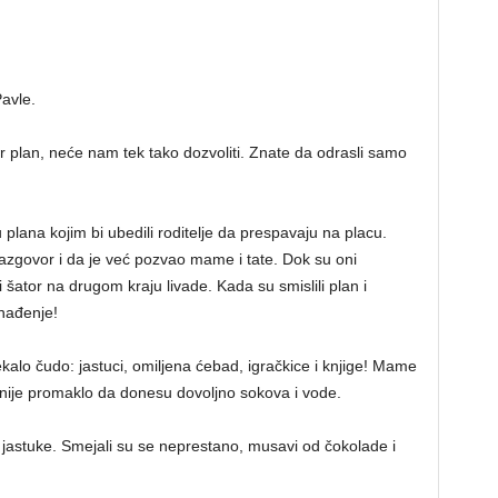
avle.
plan, neće nam tek tako dozvoliti. Znate da odrasli samo
plana kojim bi ubedili roditelje da prespavaju na placu.
razgovor i da je već pozvao mame i tate. Dok su oni
ki šator na drugom kraju livade. Kada su smislili plan i
enađenje!
ekalo čudo: jastuci, omiljena ćebad, igračkice i knjige! Mame
ma nije promaklo da donesu dovoljno sokova i vode.
na jastuke. Smejali su se neprestano, musavi od čokolade i