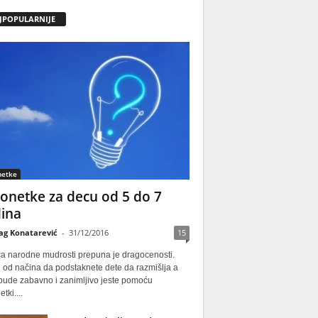
JPOPULARNIJE
netke
onetke za decu od 5 do 7
ina
ag Konatarević
-
31/12/2016
15
ca narodne mudrosti prepuna je dragocenosti.
 od načina da podstaknete dete da razmišlja a
 bude zabavno i zanimljivo jeste pomoću
tki....