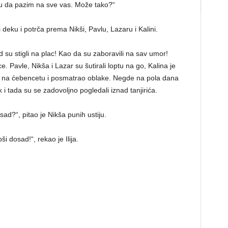
ću da pazim na sve vas. Može tako?“
li deku i potrča prema Nikši, Pavlu, Lazaru i Kalini.
 su stigli na plac! Kao da su zaboravili na sav umor!
nce. Pavle, Nikša i Lazar su šutirali loptu na go, Kalina je
alio na ćebencetu i posmatrao oblake. Negde na pola dana
 tada su se zadovoljno pogledali iznad tanjirića.
sad?“, pitao je Nikša punih ustiju.
ši dosad!“, rekao je Ilija.