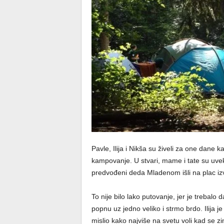
Pavle, Ilija i Nikša su živeli za one dane
kampovanje. U stvari, mame i tate su uvek 
predvođeni deda Mladenom išli na plac iz
To nije bilo lako putovanje, jer je trebalo d
popnu uz jedno veliko i strmo brdo. Ilija j
mislio kako najviše na svetu voli kad se zi