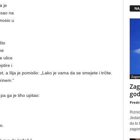
a je
NA
isao na
 nosio u
što
ne
e ulice
ptire i
t, a Ilija je pomislio: „Lako je vama da se smejete i trčite.
Zago
rinem.“
Zag
god
pa ga je tiho upitao:
Predr
Rizni
Jedan
da to
o.
zagone