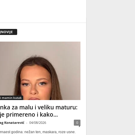
JNOVIJE
 i mamin kutak
nka za malu i veliku maturu:
 je primereno i kako...
ag Konatarević
-
04/08/2026
0
rnaest godina: nežan ten, maskara, roze usne.