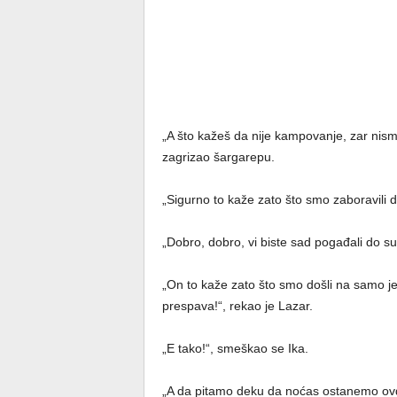
„A što kažeš da nije kampovanje, zar nismo
zagrizao šargarepu.
„Sigurno to kaže zato što smo zaboravili 
„Dobro, dobro, vi biste sad pogađali do su
„On to kaže zato što smo došli na samo je
prespava!“, rekao je Lazar.
„E tako!“, smeškao se Ika.
„A da pitamo deku da noćas ostanemo ovd