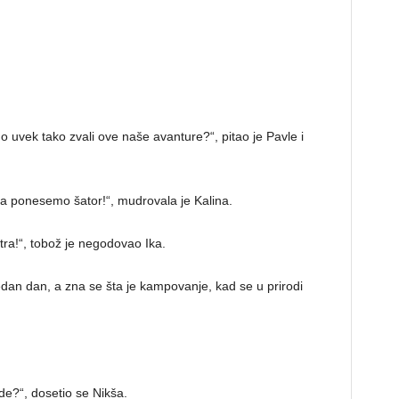
 uvek tako zvali ove naše avanture?“, pitao je Pavle i
da ponesemo šator!“, mudrovala je Kalina.
tra!“, tobož je negodovao Ika.
dan dan, a zna se šta je kampovanje, kad se u prirodi
e?“, dosetio se Nikša.