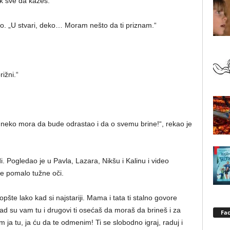
ek sve da kažeš.“
no. „U stvari, deko… Moram nešto da ti priznam.“
ižni.“
 neko mora da bude odrastao i da o svemu brine!“, rekao je
 Pogledao je u Pavla, Lazara, Nikšu i Kalinu i video
ne pomalo tužne oči.
te lako kad si najstariji. Mama i tata ti stalno govore
kad su vam tu i drugovi ti osećaš da moraš da brineš i za
Fa
m ja tu, ja ću da te odmenim! Ti se slobodno igraj, raduj i