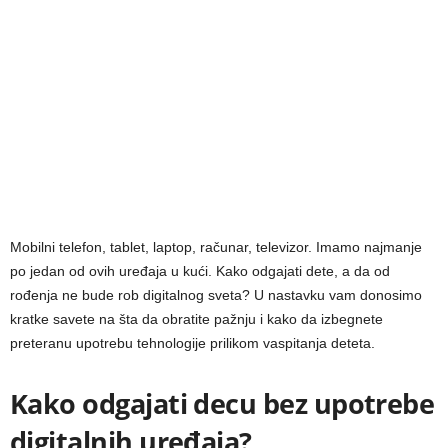
Mobilni telefon, tablet, laptop, računar, televizor. Imamo najmanje
po jedan od ovih uređaja u kući. Kako odgajati dete, a da od
rođenja ne bude rob digitalnog sveta? U nastavku vam donosimo
kratke savete na šta da obratite pažnju i kako da izbegnete
preteranu upotrebu tehnologije prilikom vaspitanja deteta.
Kako odgajati decu bez upotrebe
digitalnih uređaja?