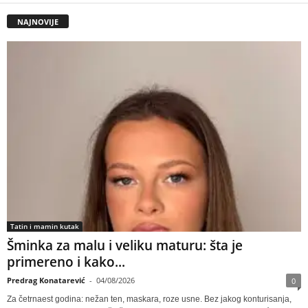
NAJNOVIJE
Tatin i mamin kutak
Šminka za malu i veliku maturu: šta je
primereno i kako...
Predrag Konatarević
-
04/08/2026
0
Za četrnaest godina: nežan ten, maskara, roze usne. Bez jakog konturisanja,