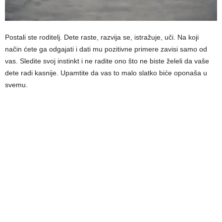
Postali ste roditelj. Dete raste, razvija se, istražuje, uči. Na koji
način ćete ga odgajati i dati mu pozitivne primere zavisi samo od
vas. Sledite svoj instinkt i ne radite ono što ne biste želeli da vaše
dete radi kasnije. Upamtite da vas to malo slatko biće oponaša u
svemu.