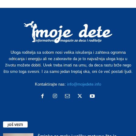
Uloga roditelja sa sobom nosi velika iskušenja i zahteva ogromna
odricanja i energiju ali ne zaboravite da je to najvažnija uloga koju u
životu možete dobiti. Uvek treba imati na umu, da deca rastu brže nego
što smo toga svesni. I za samo jedan treptaj oka, oni će već postati ljudi.
Kontaktirajte nas:
info@mojedete.info
JOŠ VESTI