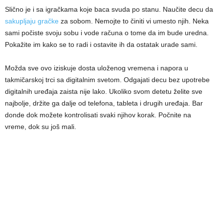
Slično je i sa igračkama koje baca svuda po stanu. Naučite decu da
sakupljaju gračke
za sobom. Nemojte to činiti vi umesto njih. Neka
sami počiste svoju sobu i vode računa o tome da im bude uredna.
Pokažite im kako se to radi i ostavite ih da ostatak urade sami.
Možda sve ovo iziskuje dosta uloženog vremena i napora u
takmičarskoj trci sa digitalnim svetom. Odgajati decu bez upotrebe
digitalnih uređaja zaista nije lako. Ukoliko svom detetu želite sve
najbolje, držite ga dalje od telefona, tableta i drugih uređaja. Bar
donde dok možete kontrolisati svaki njihov korak. Počnite na
vreme, dok su još mali.