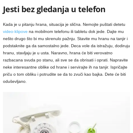
Jesti bez gledanja u telefon
Kada je u pitanju hrana, situacija je slična. Nemojte puštati detetu
video-klipove
na mobilnom telefonu ili tabletu dok jede. Dajte mu
nešto drugo što bi mu skrenulo pažnju. Stavite mu hranu na tanjir i
podstaknite ga da samostalno jede. Deca vole da istražuju, dodiruju
hranu, stavljaju je u usta. Naravno, hrana će biti verovatno
razbacana svuda po stanu, ali sve se da obrisati i oprati. Napravite
neke interesantne oblike od hrane i servirajte ih na tanjir. Ispričajte
priču o tom obliku i potrudite se da to zvuči kao bajka. Dete će biti
oduševljano.