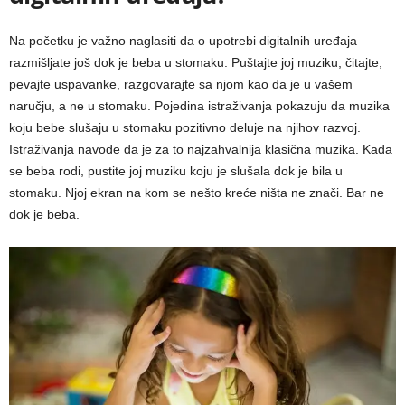
Na početku je važno naglasiti da o upotrebi digitalnih uređaja
razmišljate još dok je beba u stomaku. Puštajte joj muziku, čitajte,
pevajte uspavanke, razgovarajte sa njom kao da je u vašem
naručju, a ne u stomaku. Pojedina istraživanja pokazuju da muzika
koju bebe slušaju u stomaku pozitivno deluje na njihov razvoj.
Istraživanja navode da je za to najzahvalnija klasična muzika. Kada
se beba rodi, pustite joj muziku koju je slušala dok je bila u
stomaku. Njoj ekran na kom se nešto kreće ništa ne znači. Bar ne
dok je beba.