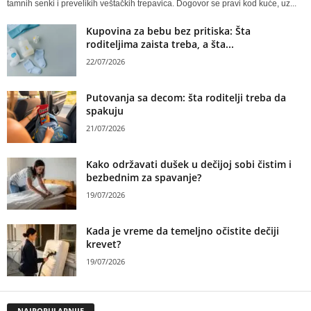
tamnih senki i prevelikih veštačkih trepavica. Dogovor se pravi kod kuće, uz...
Kupovina za bebu bez pritiska: Šta
roditeljima zaista treba, a šta...
22/07/2026
Putovanja sa decom: šta roditelji treba da
spakuju
21/07/2026
Kako održavati dušek u dečijoj sobi čistim i
bezbednim za spavanje?
19/07/2026
Kada je vreme da temeljno očistite dečiji
krevet?
19/07/2026
NAJPOPULARNIJE