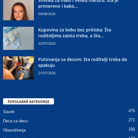
Šminka za malu i veliku maturu: šta je
primereno i kako...
04/08/2026
Kupovina za bebu bez pritiska: Šta
roditeljima zaista treba, a šta...
22/07/2026
Putovanja sa decom: šta roditelji treba da
spakuju
21/07/2026
POPULARNE KATEGORIJE
475
Saveti
271
Deca za decu
156
Obaveštenja