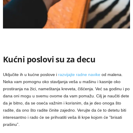
Kućni poslovi su za decu
Uključite ih u kućne poslove i
razvijajte radne navike
od malena.
Neka vam pomognu oko stavljanja veša u mašinu i kasnije oko
prostiranja na žici, nameštanja kreveta, čišćenja. Već sa godinu i po
dana oni mogu u svemu ovome da vam pomažu. Cilj je naučiti dete
da je bitno, da se oseća važnim i korisnim, da je deo onoga što
radite, da ono što radite činite zajedno. Verujte da će to detetu biti
interesantno i rado će se prihvatiti veša ili krpe kojom će “brisati
prašinu”.