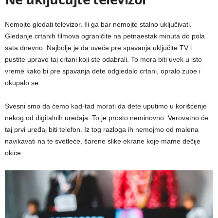
Nemojte gledati televizor. Ili ga bar nemojte stalno uključivati.
Gledanje crtanih filmova ograničite na petnaestak minuta do pola
sata dnevno. Najbolje je da uveče pre spavanja uključite TV i
pustite upravo taj crtani koji ste odabrali. To mora biti uvek u isto
vreme kako bi pre spavanja dete odgledalo crtani, opralo zube i
okupalo se.
Svesni smo da ćemo kad-tad morati da dete uputimo u korišćenje
nekog od digitalnih uređaja. To je prosto neminovno. Verovatno će
taj prvi uređaj biti telefon. Iz tog razloga ih nemojmo od malena
navikavati na te svetleće, šarene slike ekrane koje mame dečije
okice.