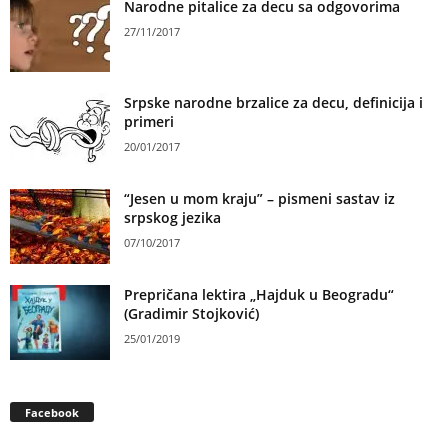
Narodne pitalice za decu sa odgovorima
27/11/2017
Srpske narodne brzalice za decu, definicija i
primeri
20/01/2017
“Jesen u mom kraju” – pismeni sastav iz
srpskog jezika
07/10/2017
Prepričana lektira „Hajduk u Beogradu“
(Gradimir Stojković)
25/01/2019
Facebook