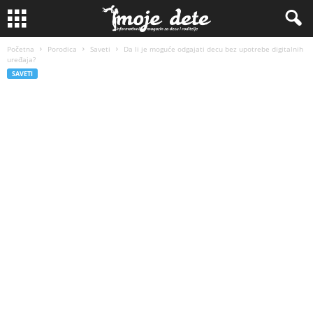
Početna
Porodica
Saveti
Da li je moguće odgajati decu bez upotrebe digitalnih
uređaja?
SAVETI