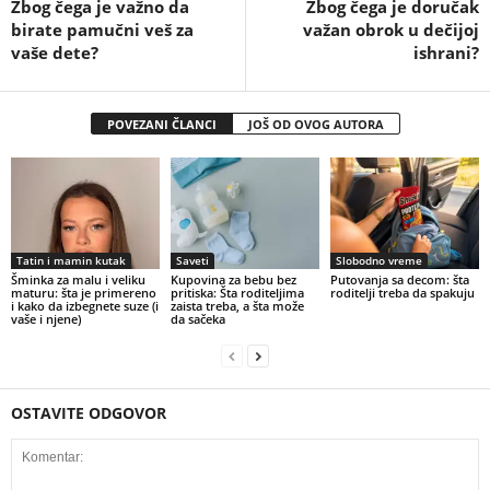
Zbog čega je važno da
Zbog čega je doručak
birate pamučni veš za
važan obrok u dečijoj
vaše dete?
ishrani?
POVEZANI ČLANCI
JOŠ OD OVOG AUTORA
Tatin i mamin kutak
Saveti
Slobodno vreme
Šminka za malu i veliku
Kupovina za bebu bez
Putovanja sa decom: šta
maturu: šta je primereno
pritiska: Šta roditeljima
roditelji treba da spakuju
i kako da izbegnete suze (i
zaista treba, a šta može
vaše i njene)
da sačeka
OSTAVITE ODGOVOR