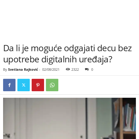
Da li je moguće odgajati decu bez
upotrebe digitalnih uređaja?
By
Svetlana Rajković
-
02/08/2021
2322
0