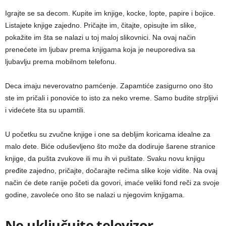
Igrajte se sa decom. Kupite im knjige, kocke, lopte, papire i bojice.
Listajete knjige zajedno. Pričajte im, čitajte, opisujte im slike,
pokažite im šta se nalazi u toj maloj slikovnici. Na ovaj način
prenećete im ljubav prema knjigama koja je neuporediva sa
ljubavlju prema mobilnom telefonu.
Deca imaju neverovatno pamćenje. Zapamtiće zasigurno ono što
ste im pričali i ponoviće to isto za neko vreme. Samo budite strpljivi
i videćete šta su upamtili.
U početku su zvučne knjige i one sa debljim koricama idealne za
malo dete. Biće oduševljeno što može da dodiruje šarene stranice
knjige, da pušta zvukove ili mu ih vi puštate. Svaku novu knjigu
pređite zajedno, pričajte, dočarajte rečima slike koje vidite. Na ovaj
način će dete ranije početi da govori, imaće veliki fond reči za svoje
godine, zavoleće ono što se nalazi u njegovim knjigama.
Ne uključujte televizor