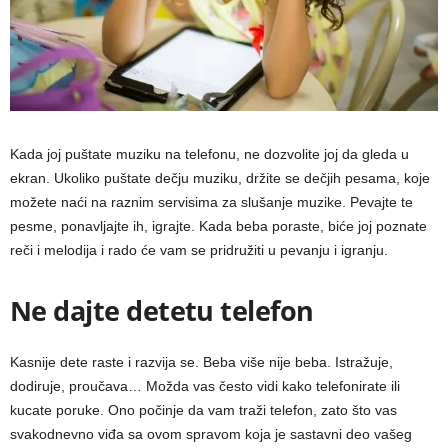
Kada joj puštate muziku na telefonu, ne dozvolite joj da gleda u
ekran. Ukoliko puštate dečju muziku, držite se dečjih pesama, koje
možete naći na raznim servisima za slušanje muzike. Pevajte te
pesme, ponavljajte ih, igrajte. Kada beba poraste, biće joj poznate
reči i melodija i rado će vam se pridružiti u pevanju i igranju.
Ne dajte detetu telefon
Kasnije dete raste i razvija se. Beba više nije beba. Istražuje,
dodiruje, proučava… Možda vas često vidi kako telefonirate ili
kucate poruke. Ono počinje da vam traži telefon, zato što vas
svakodnevno viđa sa ovom spravom koja je sastavni deo vašeg