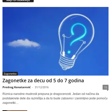
Zagonetke
Zagonetke za decu od 5 do 7 godina
Predrag Konatarević
-
31/12/2016
15
Riznica narodne mudrosti prepuna je dragocenosti. Jedan od načina da
podstaknete dete da razmišlja a da to bude zabavno i zanimljivo jeste pomoću
zagonetki....