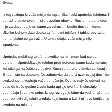
života.
Iz tog razloga je vaša misija da ograničite i sebi upotrebu telefona. I
potrudite se da svoju misiju uspešno obavite. Recite mu da telefon
nije za decu, da je on samo za odrasle, i budite dosledni tome.
Ukoliko jednom date detetu taj famozni telefon ili tablet, povratka
nema, stalno će ga tražiti. U tom slučaju, vaša misija nije
ispunjena.
Upotrebu mobilnog telefona svedite na minimum kad ste sa
detetom. Upotrebljavajte telefon pred detetom samo kada morate,
koristite ga najčešće za pozive. Kucanje poruka ostavite za kasnije
ili kad niste sa detetom. Ne zaboravite da ste vi uzor svojoj deci i da
svakodnevno kopiraju vaše ponašanje. Ovo se najviše odnosi na
decu do treće godine života kada upijaju sve što ih okružuje i
oponašaju ljude oko sebe. Iz tog razloga je bitno da vodite računa o
upotrebi svih digitalnih uređaja koje imate u kući i njihovo korišćenje
svedete na minimum.