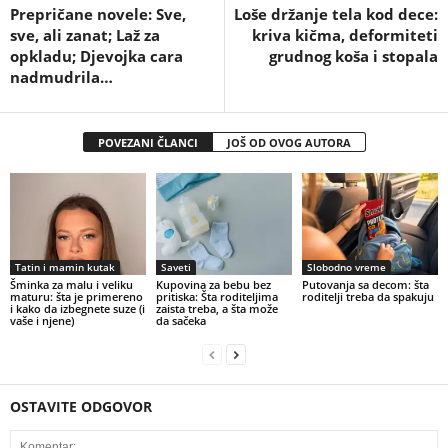
Prepričane novele: Sve,
Loše držanje tela kod dece:
sve, ali zanat; Laž za
kriva kičma, deformiteti
opkladu; Djevojka cara
grudnog koša i stopala
nadmudrila…
POVEZANI ČLANCI
JOŠ OD OVOG AUTORA
Tatin i mamin kutak
Saveti
Slobodno vreme
Šminka za malu i veliku
Kupovina za bebu bez
Putovanja sa decom: šta
maturu: šta je primereno
pritiska: Šta roditeljima
roditelji treba da spakuju
i kako da izbegnete suze (i
zaista treba, a šta može
vaše i njene)
da sačeka
OSTAVITE ODGOVOR