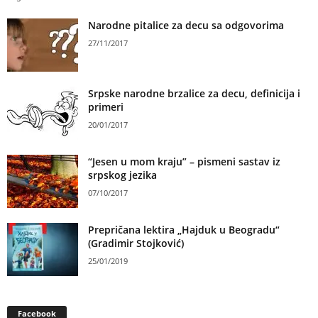
Narodne pitalice za decu sa odgovorima
27/11/2017
Srpske narodne brzalice za decu, definicija i
primeri
20/01/2017
“Jesen u mom kraju” – pismeni sastav iz
srpskog jezika
07/10/2017
Prepričana lektira „Hajduk u Beogradu“
(Gradimir Stojković)
25/01/2019
Facebook