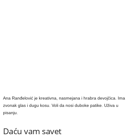
Ana Ranđelović je kreativna, nasmejana i hrabra devojčica. Ima
zvonak glas i dugu kosu. Voli da nosi duboke patike. Uživa u
pisanju.
Daću vam savet