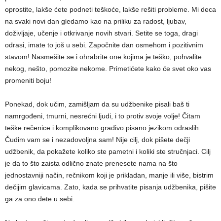
oprostite, lakše ćete podneti teškoće, lakše rešiti probleme. Mi deca
na svaki novi dan gledamo kao na priliku za radost, lјubav,
doživlјaje, učenje i otkrivanje novih stvari. Setite se toga, dragi
odrasi, imate to još u sebi. Započnite dan osmehom i pozitivnim
stavom! Nasmešite se i ohrabrite one kojima je teško, pohvalite
nekog, nešto, pomozite nekome. Primetićete kako će svet oko vas
promeniti boju!
Ponekad, dok učim, zamišlјam da su udžbenike pisali baš ti
namrgođeni, tmurni, nesrećni lјudi, i to protiv svoje volјe! Čitam
teške rečenice i komplikovano gradivo pisano jezikom odraslih.
Čudim vam se i nezadovolјna sam! Nije cilј, dok pišete dečji
udžbenik, da pokažete koliko ste pametni i koliki ste stručnjaci. Cilј
je da to što zaista odlično znate prenesete nama na što
jednostavniji način, rečnikom koji je prikladan, manje ili više, bistrim
dečijim glavicama. Zato, kada se prihvatite pisanja udžbenika, pišite
ga za ono dete u sebi.