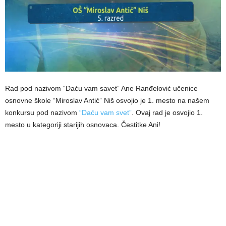
Rad pod nazivom “Daću vam savet” Ane Ranđelović učenice
osnovne škole “Miroslav Antić” Niš osvojio je 1. mesto na našem
konkursu pod nazivom
“Daću vam svet”
. Ovaj rad je osvojio 1.
mesto u kategoriji starijih osnovaca. Čestitke Ani!