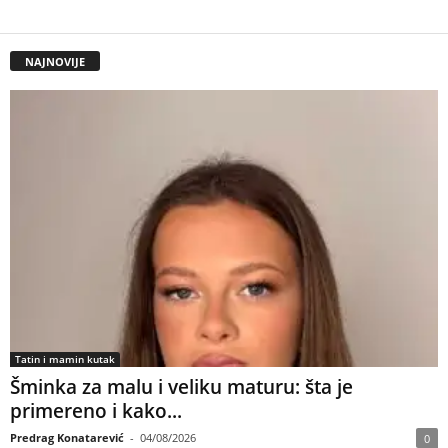
NAJNOVIJE
Tatin i mamin kutak
Šminka za malu i veliku maturu: šta je
primereno i kako...
Predrag Konatarević
-
04/08/2026
0