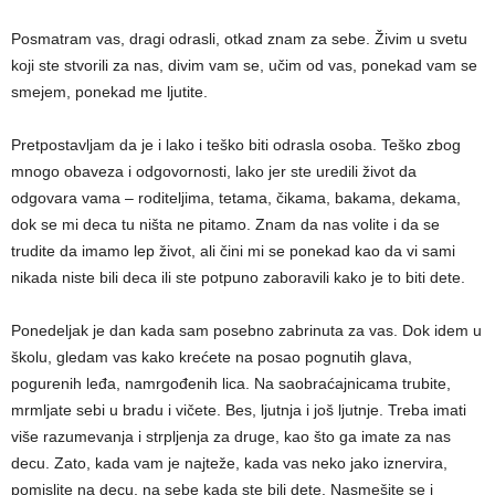
Posmatram vas, dragi odrasli, otkad znam za sebe. Živim u svetu
koji ste stvorili za nas, divim vam se, učim od vas, ponekad vam se
smejem, ponekad me lјutite.
Pretpostavlјam da je i lako i teško biti odrasla osoba. Teško zbog
mnogo obaveza i odgovornosti, lako jer ste uredili život da
odgovara vama – roditelјima, tetama, čikama, bakama, dekama,
dok se mi deca tu ništa ne pitamo. Znam da nas volite i da se
trudite da imamo lep život, ali čini mi se ponekad kao da vi sami
nikada niste bili deca ili ste potpuno zaboravili kako je to biti dete.
Ponedelјak je dan kada sam posebno zabrinuta za vas. Dok idem u
školu, gledam vas kako krećete na posao pognutih glava,
pogurenih leđa, namrgođenih lica. Na saobraćajnicama trubite,
mrmlјate sebi u bradu i vičete. Bes, lјutnja i još lјutnje. Treba imati
više razumevanja i strplјenja za druge, kao što ga imate za nas
decu. Zato, kada vam je najteže, kada vas neko jako iznervira,
pomislite na decu, na sebe kada ste bili dete. Nasmešite se i