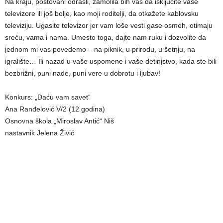
Na kraju, poštovani odrasli, zamolila bih vas da isklјučite vaše
televizore ili još bolјe, kao moji roditelјi, da otkažete kablovsku
televiziju. Ugasite televizor jer vam loše vesti gase osmeh, otimaju
sreću, vama i nama. Umesto toga, dajte nam ruku i dozvolite da
jednom mi vas povedemo – na piknik, u prirodu, u šetnju, na
igralište… Ili nazad u vaše uspomene i vaše detinjstvo, kada ste bili
bezbrižni, puni nade, puni vere u dobrotu i lјubav!
Konkurs: „Daću vam savet“
Ana Ranđelović V/2 (12 godina)
Osnovna škola „Miroslav Antić“ Niš
nastavnik Jelena Živić