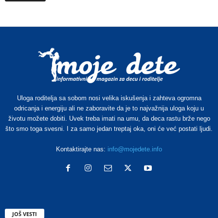
Uloga roditelja sa sobom nosi velika iskušenja i zahteva ogromna
odricanja i energiju ali ne zaboravite da je to najvažnija uloga koju u
životu možete dobiti. Uvek treba imati na umu, da deca rastu brže nego
što smo toga svesni. I za samo jedan treptaj oka, oni će već postati ljudi.
Kontaktirajte nas:
info@mojedete.info
JOŠ VESTI