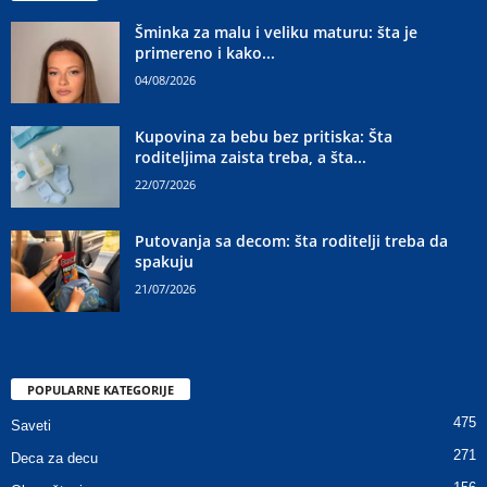
Šminka za malu i veliku maturu: šta je
primereno i kako...
04/08/2026
Kupovina za bebu bez pritiska: Šta
roditeljima zaista treba, a šta...
22/07/2026
Putovanja sa decom: šta roditelji treba da
spakuju
21/07/2026
POPULARNE KATEGORIJE
475
Saveti
271
Deca za decu