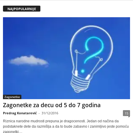
NAJPOPULARNIJE
Zagonetke
Zagonetke za decu od 5 do 7 godina
Predrag Konatarević
-
31/12/2016
15
Riznica narodne mudrosti prepuna je dragocenosti. Jedan od načina da
podstaknete dete da razmišlja a da to bude zabavno i zanimljivo jeste pomoću
zagonetki....