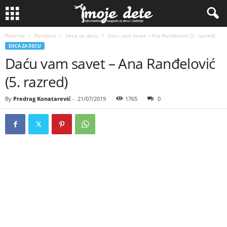
Početna
Porodica
Deca za decu
Daću vam savet – Ana Ranđelović (5. razred)
DECA ZA DECU
Daću vam savet – Ana Ranđelović
(5. razred)
By
Predrag Konatarević
-
21/07/2019
1765
0