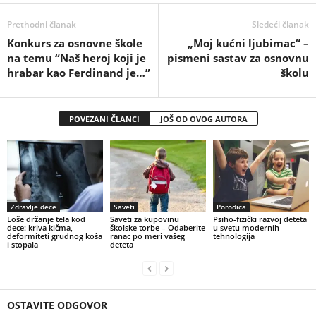
Prethodni članak
Sledeći članak
Konkurs za osnovne škole
„Moj kućni ljubimac“ –
na temu “Naš heroj koji je
pismeni sastav za osnovnu
hrabar kao Ferdinand je…”
školu
POVEZANI ČLANCI
JOŠ OD OVOG AUTORA
Zdravlje dece
Saveti
Porodica
Loše držanje tela kod
Saveti za kupovinu
Psiho-fizički razvoj deteta
dece: kriva kičma,
školske torbe – Odaberite
u svetu modernih
deformiteti grudnog koša
ranac po meri vašeg
tehnologija
i stopala
deteta
OSTAVITE ODGOVOR