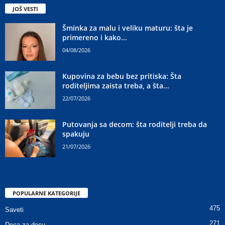
JOŠ VESTI
Šminka za malu i veliku maturu: šta je
primereno i kako...
04/08/2026
Kupovina za bebu bez pritiska: Šta
roditeljima zaista treba, a šta...
22/07/2026
Putovanja sa decom: šta roditelji treba da
spakuju
21/07/2026
POPULARNE KATEGORIJE
475
Saveti
271
Deca za decu