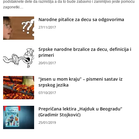
podstaknete dete da razmišlja a da to bude zabavno i zanimljivo jeste pomoću
zagonetki....
Narodne pitalice za decu sa odgovorima
27/11/2017
Srpske narodne brzalice za decu, definicija i
primeri
20/01/2017
“Jesen u mom kraju” – pismeni sastav iz
srpskog jezika
07/10/2017
Prepričana lektira „Hajduk u Beogradu“
(Gradimir Stojković)
25/01/2019