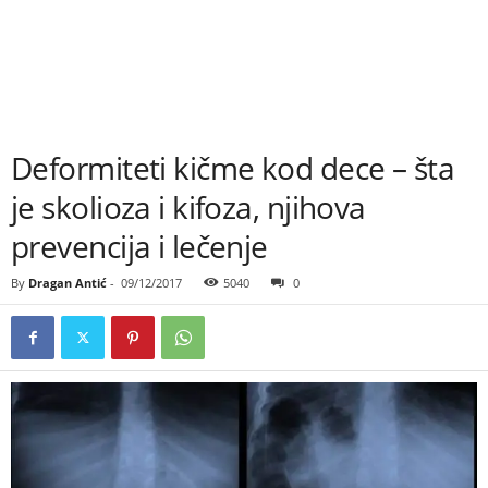
Deformiteti kičme kod dece – šta
je skolioza i kifoza, njihova
prevencija i lečenje
By
Dragan Antić
-
09/12/2017
5040
0