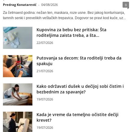
Predrag Konatarević
-
04/08/2026
0
Za četrnaest godina: nežan ten, maskara, roze usne. Bez jakog konturisanja,
tamnih senki i prevelikih veštačkih trepavica. Dogovor se pravi kod kuće, uz...
Kupovina za bebu bez pritiska: Šta
roditeljima zaista treba, a šta...
22/07/2026
Putovanja sa decom: šta roditelji treba da
spakuju
21/07/2026
Kako održavati dušek u dečijoj sobi čistim i
bezbednim za spavanje?
19/07/2026
Kada je vreme da temeljno očistite dečiji
krevet?
19/07/2026