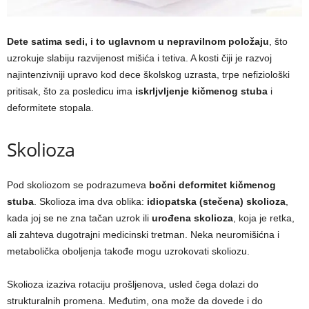
Dete satima sedi, i to uglavnom u nepravilnom položaju
, što
uzrokuje slabiju razvijenost mišića i tetiva. A kosti čiji je razvoj
najintenzivniji upravo kod dece školskog uzrasta, trpe nefiziološki
pritisak, što za posledicu ima
iskrljvljenje kičmenog stuba
i
deformitete stopala.
Skolioza
Pod skoliozom se podrazumeva
bočni deformitet kičmenog
stuba
. Skolioza ima dva oblika:
idiopatska (stečena) skolioza
,
kada joj se ne zna tačan uzrok ili
urođena skolioza
, koja je retka,
ali zahteva dugotrajni medicinski tretman. Neka neuromišićna i
metabolička oboljenja takođe mogu uzrokovati skoliozu.
Skolioza izaziva rotaciju prošljenova, usled čega dolazi do
strukturalnih promena. Međutim, ona može da dovede i do