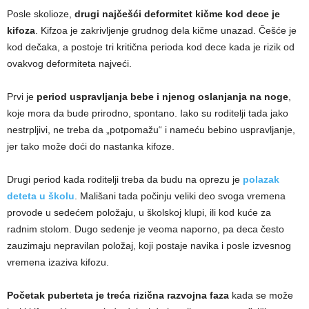
Posle skolioze,
drugi najčešći deformitet kičme kod dece je
kifoza
. Kifzoa je zakrivljenje grudnog dela kičme unazad. Češće je
kod dečaka, a postoje tri kritična perioda kod dece kada je rizik od
ovakvog deformiteta najveći.
Prvi je
period uspravljanja bebe i njenog oslanjanja na noge
,
koje mora da bude prirodno, spontano. Iako su roditelji tada jako
nestrpljivi, ne treba da „potpomažu“ i nameću bebino uspravljanje,
jer tako može doći do nastanka kifoze.
Drugi period kada roditelji treba da budu na oprezu je
polazak
deteta u školu
. Mališani tada počinju veliki deo svoga vremena
provode u sedećem položaju, u školskoj klupi, ili kod kuće za
radnim stolom. Dugo sedenje je veoma naporno, pa deca često
zauzimaju nepravilan položaj, koji postaje navika i posle izvesnog
vremena izaziva kifozu.
Početak puberteta je treća rizična razvojna faza
kada se može