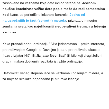
zasnovane na vežbama koje dete uči od terapeuta.
Jednom
naučne korektivne vežbe dete posle može da radi samostalno
kod kuće
, uz periodične lekarske kontrole.
Jedna od
najuspešnijih je šrot (schroth) metoda
, priznata u mnogim
zemljama sveta kao
najefikasniji neoperativni tretman u lečenju
skolioze
.
Kako pronaći dobru ordinaciju? Vrlo jednostavno – preko interneta,
pretraživanjem Google-a. Dovoljno je da u pretraživaču ukucate
frazu „fizijatar Niš“, ili „
fizijatar Novi Sad
“ (ili bilo koji drugi željeni
grad) i nakon dobijenih rezultata istražite ordinacije.
Deformiteti većeg stepena leče se vežbama i nošenjem midera, a
za najteže skolioze nepohodno je hirurško lečenje.