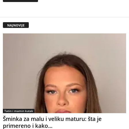
NAJNOVIJE
Tatin i mamin kutak
Šminka za malu i veliku maturu: šta je
primereno i kako...