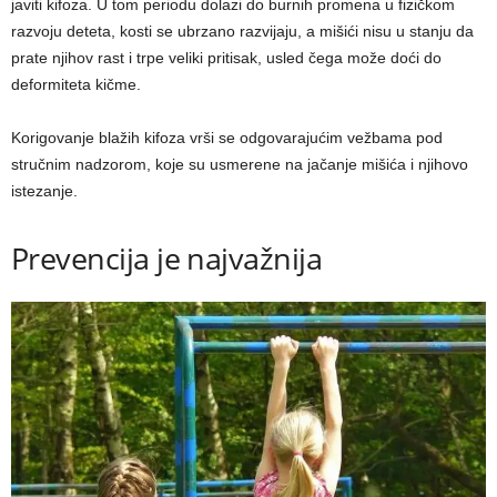
javiti kifoza. U tom periodu dolazi do burnih promena u fizičkom
razvoju deteta, kosti se ubrzano razvijaju, a mišići nisu u stanju da
prate njihov rast i trpe veliki pritisak, usled čega može doći do
deformiteta kičme.
Korigovanje blažih kifoza vrši se odgovarajućim vežbama pod
stručnim nadzorom, koje su usmerene na jačanje mišića i njihovo
istezanje.
Prevencija je najvažnija