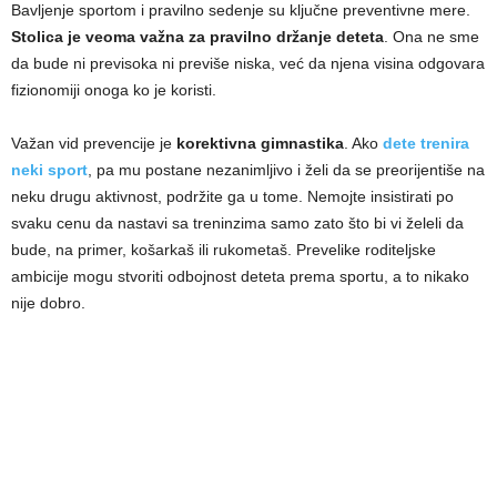
Bavljenje sportom i pravilno sedenje su ključne preventivne mere.
Stolica je veoma važna za pravilno držanje deteta
. Ona ne sme
da bude ni previsoka ni previše niska, već da njena visina odgovara
fizionomiji onoga ko je koristi.
Važan vid prevencije je
korektivna gimnastika
. Ako
dete trenira
neki sport
, pa mu postane nezanimljivo i želi da se preorijentiše na
neku drugu aktivnost, podržite ga u tome. Nemojte insistirati po
svaku cenu da nastavi sa treninzima samo zato što bi vi želeli da
bude, na primer, košarkaš ili rukometaš. Prevelike roditeljske
ambicije mogu stvoriti odbojnost deteta prema sportu, a to nikako
nije dobro.