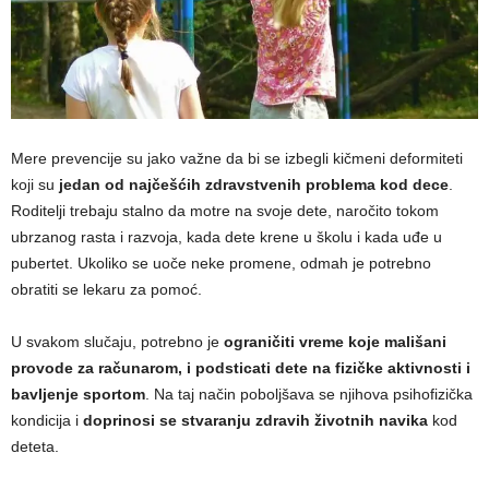
Mere prevencije su jako važne da bi se izbegli kičmeni deformiteti
koji su
jedan od najčešćih zdravstvenih problema kod dece
.
Roditelji trebaju stalno da motre na svoje dete, naročito tokom
ubrzanog rasta i razvoja, kada dete krene u školu i kada uđe u
pubertet. Ukoliko se uoče neke promene, odmah je potrebno
obratiti se lekaru za pomoć.
U svakom slučaju, potrebno je
ograničiti vreme koje mališani
provode za računarom, i podsticati dete na fizičke aktivnosti i
bavljenje sportom
. Na taj način poboljšava se njihova psihofizička
kondicija i
doprinosi se stvaranju zdravih životnih navika
kod
deteta.