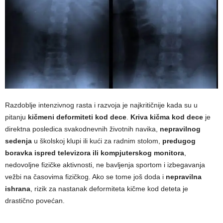
Razdoblje intenzivnog rasta i razvoja je najkritičnije kada su u
pitanju
kičmeni deformiteti kod dece
.
Kriva kičma kod dece
je
direktna posledica svakodnevnih životnih navika,
nepravilnog
sedenja
u školskoj klupi ili kući za radnim stolom,
predugog
boravka ispred televizora ili kompjuterskog monitora
,
nedovoljne fizičke aktivnosti, ne bavljenja sportom i izbegavanja
vežbi na časovima fizičkog. Ako se tome još doda i
nepravilna
ishrana
, rizik za nastanak deformiteta kičme kod deteta je
drastično povećan.