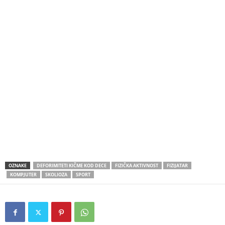
OZNAKE
DEFORIMITETI KIČME KOD DECE
FIZIČKA AKTIVNOST
FIZIJATAR
KOMPJUTER
SKOLIOZA
SPORT