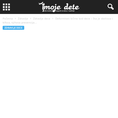
Početna
Zdravlje
Zdravlje dece
Deformiteti kičme kod dece – šta je skolioza i
kifoza, njihova prevencija...
ZDRAVLJE DECE