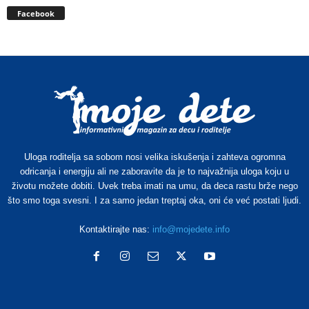
Facebook
Uloga roditelja sa sobom nosi velika iskušenja i zahteva ogromna
odricanja i energiju ali ne zaboravite da je to najvažnija uloga koju u
životu možete dobiti. Uvek treba imati na umu, da deca rastu brže nego
što smo toga svesni. I za samo jedan treptaj oka, oni će već postati ljudi.
Kontaktirajte nas:
info@mojedete.info