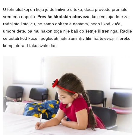
U tehnološkoj eri koja je definitivno u toku, deca provode premalo
vremena napolju.
Previše školskih obaveza
, koje vezuju dete za
radni sto i stolicu, ne samo dok traje nastava, nego i kod kuće,
umore dete, pa mu nakon toga nije baš do šetnje ili treninga. Radije
će ostati kod kuće i pogledati neki zanimljiv film na televiziji ili preko
kompjutera. I tako svaki dan.