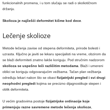
funkcionalnih promena, i u tom slučaju se radi o skoliotičnom
držanju.
Skolioza je najčešći deformitet kičme kod dece
.
Lečenje skolioze
Metode lečenja zavise od stepena deformiteta, prirode bolesti i
uzrasta. Ključno je javiti se lekaru specijalisti na vreme, obzirom da
se blaži deformiteti znatno lakše koriguju. Pod stručnim nadzorom
skolioza se uspešno leči različitim metodama
. Blaži i umereni
oblici se koriguju odgovarajućim vežbama. Tačan plan vežbanja
određuju lekari nakon što se obavi
fizijatrijski pregled i svi drugi
neophodni pregledi
kojima se precizno dijagnostikuje stepen i
oblik deformiteta.
U većim gradovima postoje
fizijatrijske ordinacije koje
primenjuju razne savremene metode lečenja skolioze
,