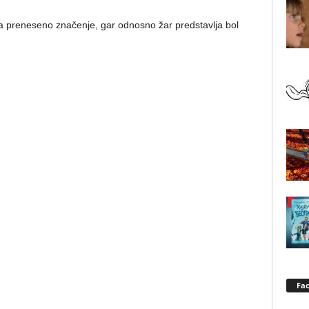
reneseno značenje, gar odnosno žar predstavlja bol
Fa