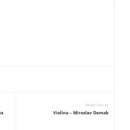
Sledeći članak
za
Violina – Miroslav Demak