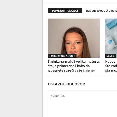
POVEZANI ČLANCI
JOŠ OD OVOG AUTOR
Tatin i mamin kutak
Saveti
Šminka za malu i veliku maturu:
Kupovin
šta je primereno i kako da
Šta rod
izbegnete suze (i vaše i njene)
šta mo
OSTAVITE ODGOVOR