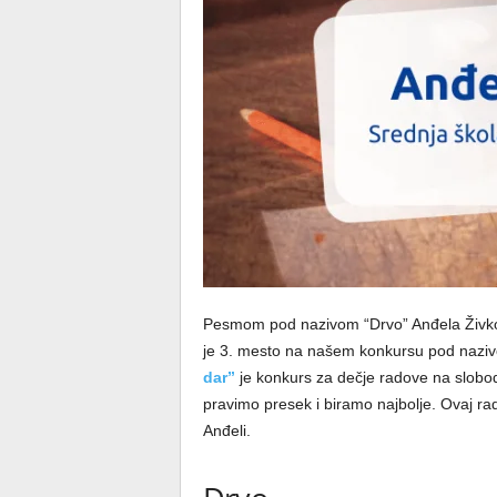
Pesmom pod nazivom “Drvo” Anđela Živkovi
je 3. mesto na našem konkursu pod naziv
dar”
je konkurs za dečje radove na slobod
pravimo presek i biramo najbolje. Ovaj rad
Anđeli.