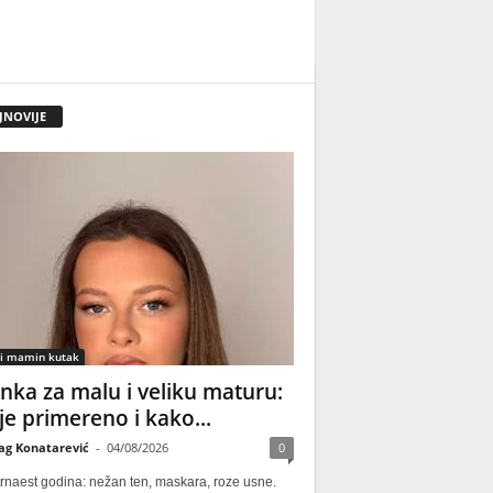
JNOVIJE
 i mamin kutak
nka za malu i veliku maturu:
 je primereno i kako...
ag Konatarević
-
04/08/2026
0
rnaest godina: nežan ten, maskara, roze usne.