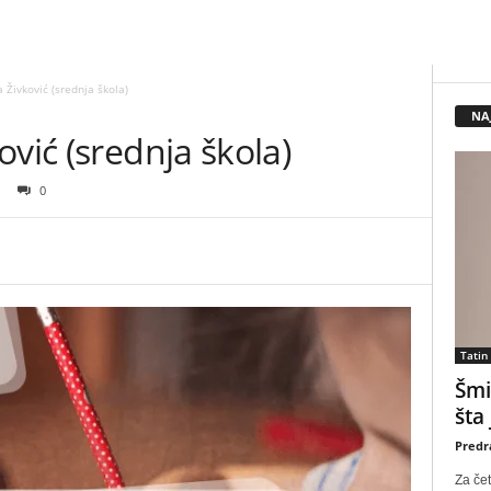
 Živković (srednja škola)
NA
vić (srednja škola)
0
Tatin
Šmi
šta
Predr
Za čet