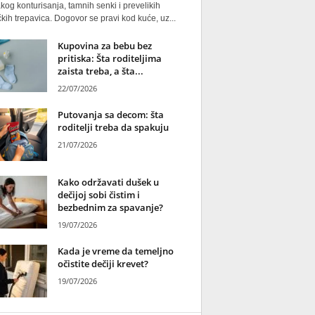
kog konturisanja, tamnih senki i prevelikih
kih trepavica. Dogovor se pravi kod kuće, uz...
Kupovina za bebu bez
pritiska: Šta roditeljima
zaista treba, a šta...
22/07/2026
Putovanja sa decom: šta
roditelji treba da spakuju
21/07/2026
Kako održavati dušek u
dečijoj sobi čistim i
bezbednim za spavanje?
19/07/2026
Kada je vreme da temeljno
očistite dečiji krevet?
19/07/2026