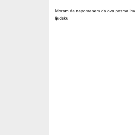
Moram da napomenem da ova pesma ima p
ljudsku.