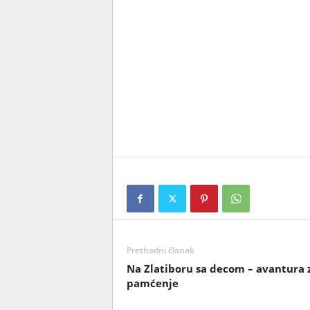
Prethodni članak
Na Zlatiboru sa decom – avantura 
pamćenje