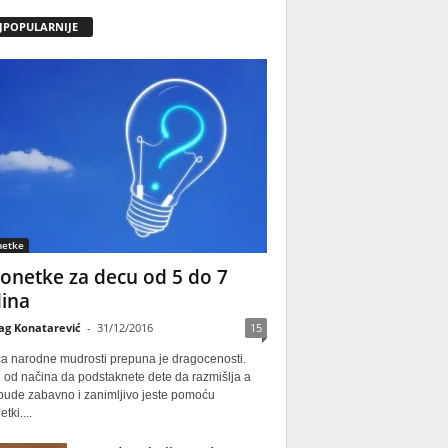
JPOPULARNIJE
netke
onetke za decu od 5 do 7
ina
ag Konatarević
-
31/12/2016
15
ca narodne mudrosti prepuna je dragocenosti.
 od načina da podstaknete dete da razmišlja a
 bude zabavno i zanimljivo jeste pomoću
tki....