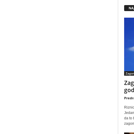
NA
Zago
Zag
god
Predr
Rizni
Jedan
da to
zagone