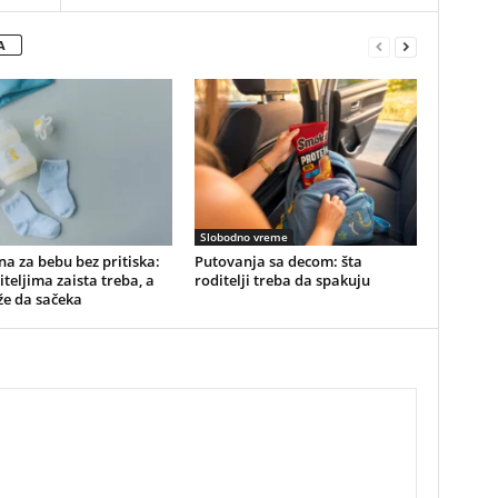
A
Slobodno vreme
a za bebu bez pritiska:
Putovanja sa decom: šta
iteljima zaista treba, a
roditelji treba da spakuju
že da sačeka