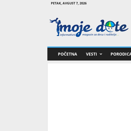
PETAK, AVGUST 7, 2026
M
o
j
e
d
e
t
POČETNA
VESTI
PORODIC
e