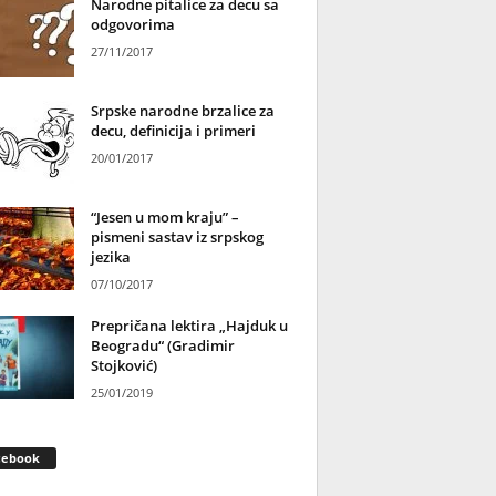
Narodne pitalice za decu sa
odgovorima
27/11/2017
Srpske narodne brzalice za
decu, definicija i primeri
20/01/2017
“Jesen u mom kraju” –
pismeni sastav iz srpskog
jezika
07/10/2017
Prepričana lektira „Hajduk u
Beogradu“ (Gradimir
Stojković)
25/01/2019
cebook