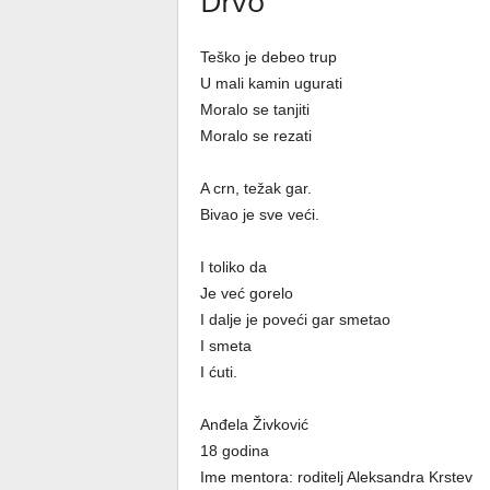
Drvo
Teško je debeo trup
U mali kamin ugurati
Moralo se tanjiti
Moralo se rezati
A crn, težak gar.
Bivao je sve veći.
I toliko da
Je već gorelo
I dalje je poveći gar smetao
I smeta
I ćuti.
Anđela Živković
18 godina
Ime mentora: roditelj Aleksandra Krstev