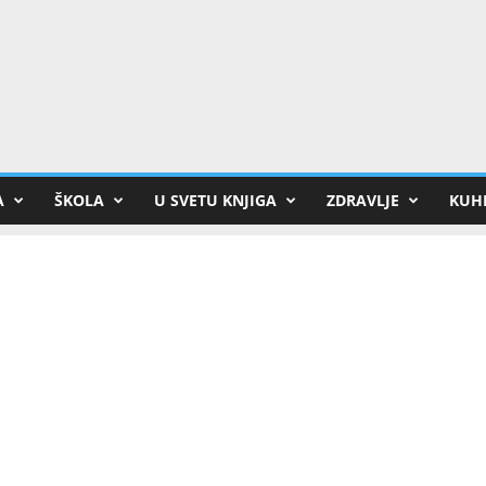
A
ŠKOLA
U SVETU KNJIGA
ZDRAVLJE
KUHI