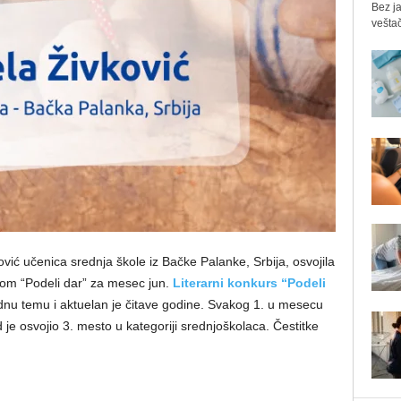
Bez ja
veštač
ć učenica srednja škole iz Bačke Palanke, Srbija, osvojila
om “Podeli dar” za mesec jun.
Literarni konkurs “Podeli
nu temu i aktuelan je čitave godine. Svakog 1. u mesecu
 je osvojio 3. mesto u kategoriji srednjoškolaca. Čestitke