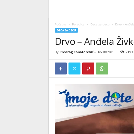
Početna
Porodica
Deca za decu
Drvo – Anđela
DECA ZA DECU
Drvo – Anđela Živko
By
Predrag Konatarević
-
18/10/2019
2193