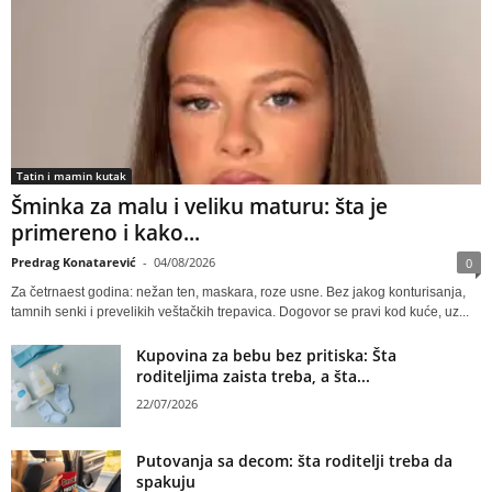
Tatin i mamin kutak
Šminka za malu i veliku maturu: šta je
primereno i kako...
Predrag Konatarević
-
04/08/2026
0
Za četrnaest godina: nežan ten, maskara, roze usne. Bez jakog konturisanja,
tamnih senki i prevelikih veštačkih trepavica. Dogovor se pravi kod kuće, uz...
Kupovina za bebu bez pritiska: Šta
roditeljima zaista treba, a šta...
22/07/2026
Putovanja sa decom: šta roditelji treba da
spakuju