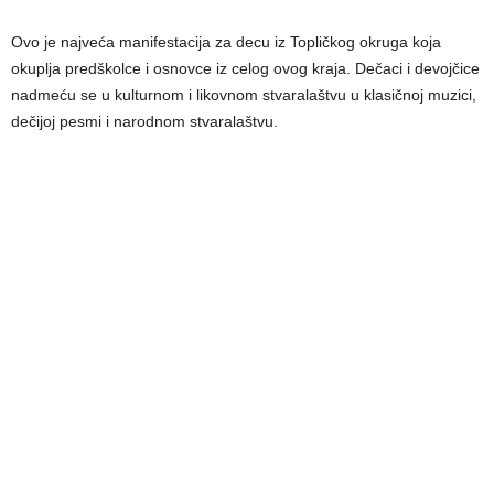
Ovo je najveća manifestacija za decu iz Topličkog okruga koja
okuplja predškolce i osnovce iz celog ovog kraja. Dečaci i devojčice
nadmeću se u kulturnom i likovnom stvaralaštvu u klasičnoj muzici,
dečijoj pesmi i narodnom stvaralaštvu.