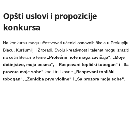
Opšti uslovi i propozicije
konkursa
Na konkursu mogu učestvovati učenici osnovnih škola u Prokuplju,
Blacu, Kuršumliji i Žitorađi. Svoju kreativnost i talenat mogu izraziti
na četiri literarne teme
„Prolećne note moga zavičaja“, „Moje
detinjstvo, moja pesma“, „ Raspevani toplički tobogan“ i „Sa
prozora moje sobe“
kao i tri likovne
„Raspevani toplički
tobogan“, „Ženidba prve violine“ i „Sa prozora moje sobe“
.