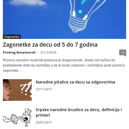
Zagonetke
Zagonetke za decu od 5 do 7 godina
Predrag Konatarević
-
31/12/2016
15
Riznica narodne mudrosti prepuna je dragocenosti. Jedan od načina da
podstaknete dete da razmišlja a da to bude zabavno i zanimljivo jeste pomoću
zagonetki....
Narodne pitalice za decu sa odgovorima
27/11/2017
Srpske narodne brzalice za decu, definicija i
primeri
20/01/2017