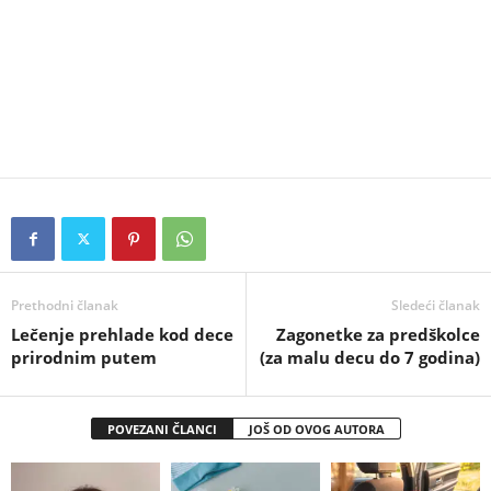
Prethodni članak
Sledeći članak
Lečenje prehlade kod dece
Zagonetke za predškolce
prirodnim putem
(za malu decu do 7 godina)
POVEZANI ČLANCI
JOŠ OD OVOG AUTORA