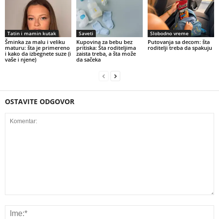
Tatin i mamin kutak
Saveti
Slobodno vreme
Šminka za malu i veliku
Kupovina za bebu bez
Putovanja sa decom: šta
maturu: šta je primereno
pritiska: Šta roditeljima
roditelji treba da spakuju
i kako da izbegnete suze (i
zaista treba, a šta može
vaše i njene)
da sačeka
OSTAVITE ODGOVOR