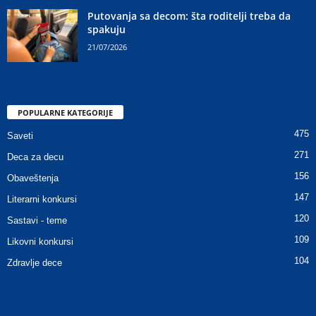
Putovanja sa decom: šta roditelji treba da
spakuju
21/07/2026
POPULARNE KATEGORIJE
475
Saveti
271
Deca za decu
156
Obaveštenja
147
Literarni konkursi
120
Sastavi - teme
109
Likovni konkursi
104
Zdravlje dece