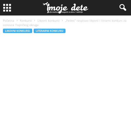
Početna
Konkursi
Likovni konkursi
„Fedes“ raspisao likovni i litrarni konkurs za
osnovce Topličkog okruga
LIKOVNI KONKURSI
LITERARNI KONKURSI