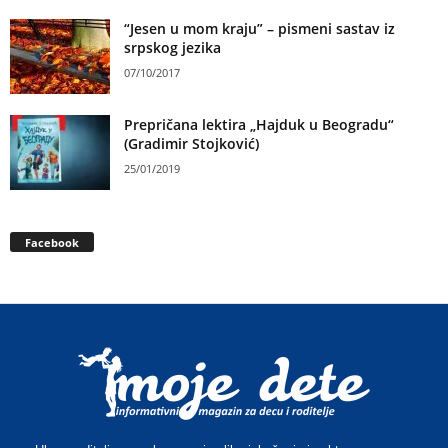
“Jesen u mom kraju” – pismeni sastav iz
srpskog jezika
07/10/2017
Prepričana lektira „Hajduk u Beogradu“
(Gradimir Stojković)
25/01/2019
Facebook