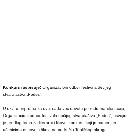
Konkurs raspisuje:
Organizacioni odbor festivala dečijeg
stvaralaštva „Fedes“,
U okviru priprema za ovu, sada već devetu po redu manifestaciju,
Organizacioni odbor festivala dečijeg stvaralaštva „Fedes“, usvojio
je predlog tema za literarni i likovni konkurs, koji je namenjen
učenicima osnovnih škola na području Topličkog okruga.