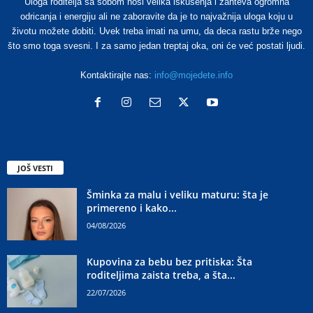
Uloga roditelja sa sobom nosi velika iskušenja i zahteva ogromna
odricanja i energiju ali ne zaboravite da je to najvažnija uloga koju u
životu možete dobiti. Uvek treba imati na umu, da deca rastu brže nego
što smo toga svesni. I za samo jedan treptaj oka, oni će već postati ljudi.
Kontaktirajte nas:
info@mojedete.info
JOŠ VESTI
Šminka za malu i veliku maturu: šta je
primereno i kako...
04/08/2026
Kupovina za bebu bez pritiska: Šta
roditeljima zaista treba, a šta...
22/07/2026