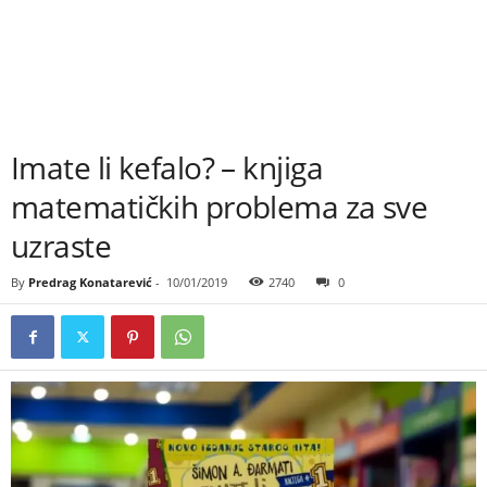
Imate li kefalo? – knjiga
matematičkih problema za sve
uzraste
By
Predrag Konatarević
-
10/01/2019
2740
0