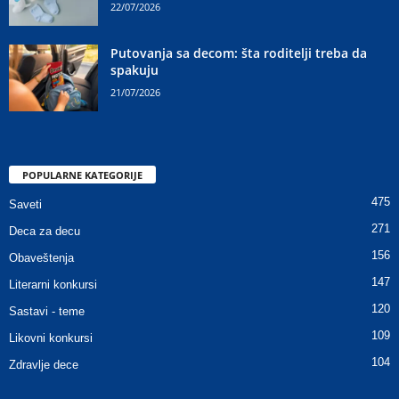
22/07/2026
Putovanja sa decom: šta roditelji treba da
spakuju
21/07/2026
POPULARNE KATEGORIJE
475
Saveti
271
Deca za decu
156
Obaveštenja
147
Literarni konkursi
120
Sastavi - teme
109
Likovni konkursi
104
Zdravlje dece