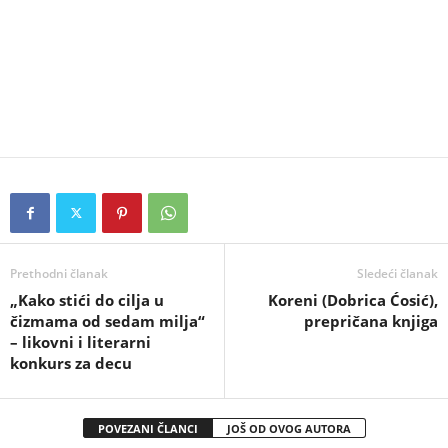
Prethodni članak
Sledeći članak
„Kako stići do cilja u
Koreni (Dobrica Ćosić),
čizmama od sedam milja“
prepričana knjiga
– likovni i literarni
konkurs za decu
POVEZANI ČLANCI
JOŠ OD OVOG AUTORA