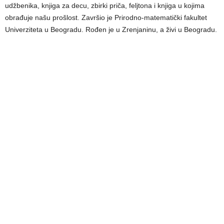
udžbenika, knjiga za decu, zbirki priča, feljtona i knjiga u kojima
obrađuje našu prošlost. Završio je Prirodno-matematički fakultet
Univerziteta u Beogradu. Rođen je u Zrenjaninu, a živi u Beogradu.