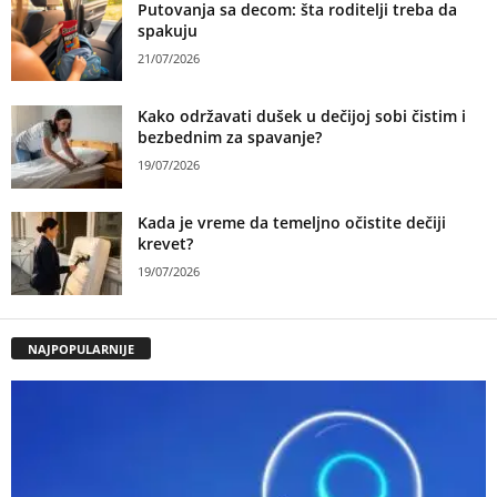
Putovanja sa decom: šta roditelji treba da
spakuju
21/07/2026
Kako održavati dušek u dečijoj sobi čistim i
bezbednim za spavanje?
19/07/2026
Kada je vreme da temeljno očistite dečiji
krevet?
19/07/2026
NAJPOPULARNIJE