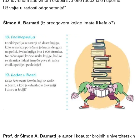
raznovrsnom sadržinom okupiti sve one radoznale i uporne.
Uživajte u radosti odgonetanja!“
Šimon A. Đarmati
(iz predgovora knjige Imate li kefalo?)
Prof. dr Šimon A. Đarmati
je autor i koautor brojnih univerzitetskih