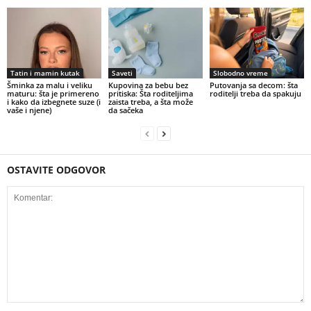
Tatin i mamin kutak
Saveti
Slobodno vreme
Šminka za malu i veliku
Kupovina za bebu bez
Putovanja sa decom: šta
maturu: šta je primereno
pritiska: Šta roditeljima
roditelji treba da spakuju
i kako da izbegnete suze (i
zaista treba, a šta može
vaše i njene)
da sačeka
OSTAVITE ODGOVOR