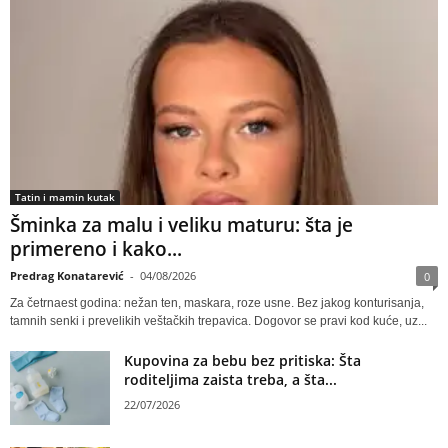
Tatin i mamin kutak
Šminka za malu i veliku maturu: šta je
primereno i kako...
Predrag Konatarević
-
04/08/2026
0
Za četrnaest godina: nežan ten, maskara, roze usne. Bez jakog konturisanja,
tamnih senki i prevelikih veštačkih trepavica. Dogovor se pravi kod kuće, uz...
Kupovina za bebu bez pritiska: Šta
roditeljima zaista treba, a šta...
22/07/2026