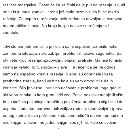
različite mozgalice. Često će im se činiti da je put do rešenja lak, ali
se tu kriju male zamke – treba još malo razmisliti da bi se otkrilo
rešenje. Za uspeh u rešavanju ovih zadataka dovoljno je osnovno
matematičko znanje. Na kraju knjige nalaze se rešenja svih
zadataka.
„Svi ste bar jednom bili u prilici da sami uspešno razrešite neku
zamršenu situaciju, neki ozbiljan problem ili lukavu zagonetku, da
otkrijete ključ rešenja. Zadovoljni, objašnjavali ste: Ma nije to ništa,
imam ja kefalo! (grč. κεφάλι – glava). Ta rečenica se ne odnosi
samo na uspešno krajnje rešenje. Njemu su doprinela i vaša
prethodna znanja, kao i veštine koje su vam omogućile da ih
koristite. Bilo je važno i pravilno uočavanje problema, toga gde je
skrivena zamka, u kom grmu leži zec. Posle nekoliko manje ili više
bezuspešnih pokušaja i različitog prilaženja problemu stigli ste i do
uspeha i tada ste, naravno, bili vidljivo radosni i zadovoljni. Upravo
od tog zadovoljstva pošli smo kada smo odlučili da vam ponudimo
ovu knjigu. U stvari, ne jednu knjigu, već njih tri, koje će svojom