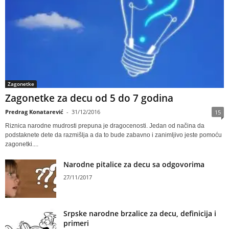
Zagonetke
Zagonetke za decu od 5 do 7 godina
Predrag Konatarević
-
31/12/2016
15
Riznica narodne mudrosti prepuna je dragocenosti. Jedan od načina da
podstaknete dete da razmišlja a da to bude zabavno i zanimljivo jeste pomoću
zagonetki....
Narodne pitalice za decu sa odgovorima
27/11/2017
Srpske narodne brzalice za decu, definicija i
primeri