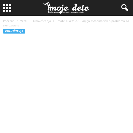
Početna
Vesti
Obaveštenja
Imate li kefalo? – knjiga matematičkih problema za
sve uzraste
OBAVEŠTENJA