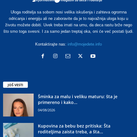
Uloga roditelja sa sobom nosi velika iskušenja i zahteva ogromna
odricanja i energiju ali ne zaboravite da je to najvažnija uloga koju u
životu možete dobiti. Uvek treba imati na umu, da deca rastu brže nego
što smo toga svesni. I za samo jedan treptaj oka, oni će već postati ljudi.
Kontaktirajte nas:
info@mojedete.info
JOŠ VESTI
Šminka za malu i veliku maturu: šta je
primereno i kako...
04/08/2026
Kupovina za bebu bez pritiska: Šta
roditeljima zaista treba, a šta...