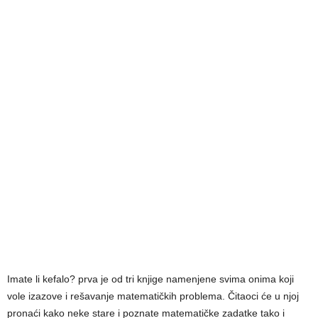
Imate li kefalo? prva je od tri knjige namenjene svima onima koji
vole izazove i rešavanje matematičkih problema. Čitaoci će u njoj
pronaći kako neke stare i poznate matematičke zadatke tako i