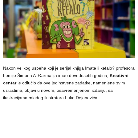
Nakon velikog uspeha koji je serijal knjiga Imate li kefalo? profesora
hemije Šimona A. Đarmatija imao devedesetih godina,
Kreativni
centar
je odlučio da ove jedinstvene zadatke, namenjene svim
uzrastima, objavi u novom, osavremenjenom izdanju, sa
ilustracijama mladog ilustratora Luke Dejanovića.