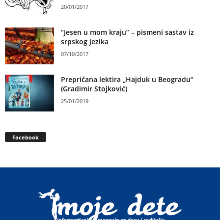
20/01/2017
“Jesen u mom kraju” – pismeni sastav iz
srpskog jezika
07/10/2017
Prepričana lektira „Hajduk u Beogradu“
(Gradimir Stojković)
25/01/2019
Facebook