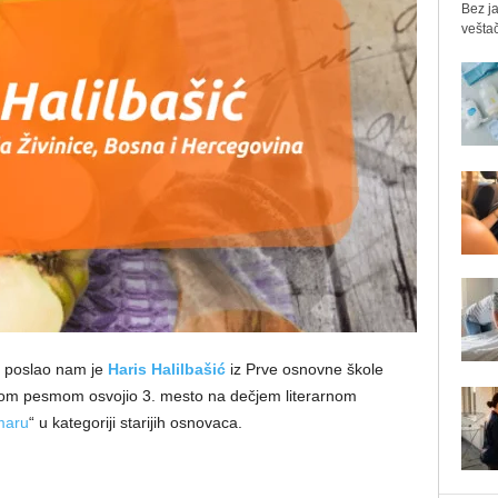
Bez ja
veštač
a” poslao nam je
Haris Halilbašić
iz Prve osnovne škole
ovom pesmom osvojio 3. mesto na dečjem literarnom
maru
“ u kategoriji starijih osnovaca.