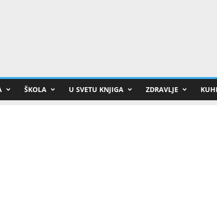
A
ŠKOLA
U SVETU KNJIGA
ZDRAVLJE
KUHI