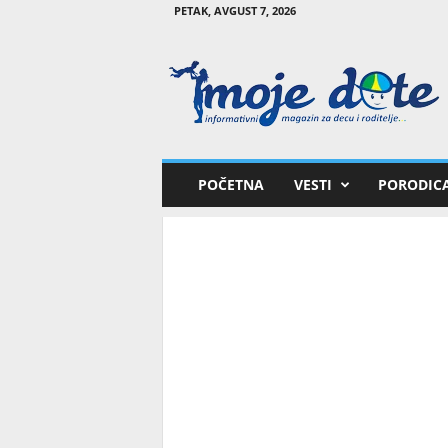
PETAK, AVGUST 7, 2026
M
o
j
e
d
e
t
POČETNA
VESTI
PORODIC
e