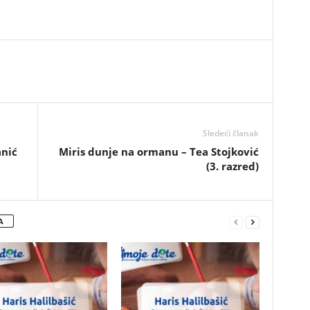
Sledeći članak
anić
Miris dunje na ormanu – Tea Stojković
(3. razred)
A