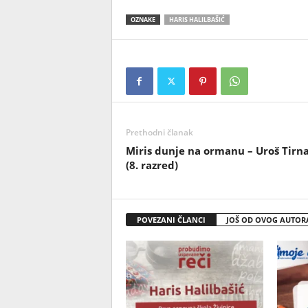
OZNAKE
HARIS HALILBAŠIĆ
Prethodni članak
Miris dunјe na ormanu – Uroš Tirn
(8. razred)
POVEZANI ČLANCI
JOŠ OD OVOG AUTOR