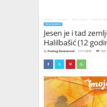
Početna
Porodica
Deca za decu
Jesen je i ta
DECA ZA DECU
Jesen je i tad zemlj
Halilbašić (12 godi
By
Predrag Konatarević
-
11/11/2018
1527