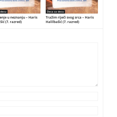
 decu
Deca za decu
nje u neznanju – Haris
Tražim riječi svog srca – Haris
šić (7. razred)
Halilbašić (7. razred)