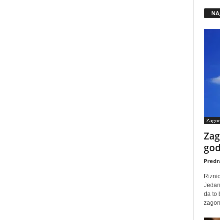
NA
Zago
Zag
god
Predr
Rizni
Jedan
da to
zagone