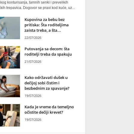
kog konturisanja, tamnih senki i prevelikih
kih trepavica. Dogovor se pravi kod kuće, uz...
Kupovina za bebu bez
pritiska: Šta roditeljima
zaista treba, a šta...
22/07/2026
Putovanja sa decom: šta
roditelji treba da spakuju
21/07/2026
Kako održavati dušek u
dečijoj sobi čistim i
bezbednim za spavanje?
19/07/2026
Kada je vreme da temeljno
očistite dečiji krevet?
19/07/2026