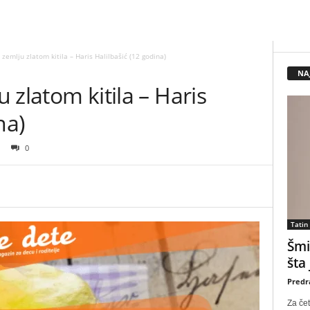
d zemlju zlatom kitila – Haris Halilbašić (12 godina)
NA
u zlatom kitila – Haris
na)
0
Tatin
Šmi
šta
Predr
Za čet