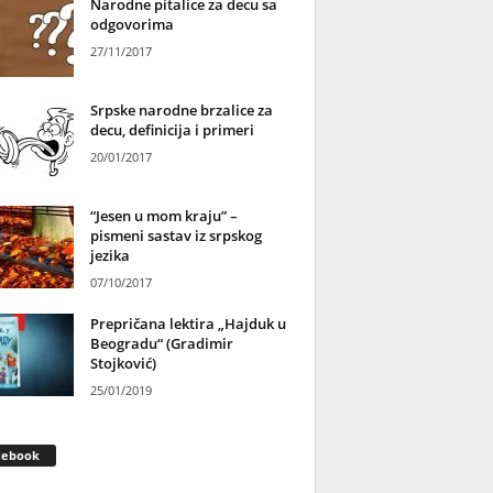
Narodne pitalice za decu sa
odgovorima
27/11/2017
Srpske narodne brzalice za
decu, definicija i primeri
20/01/2017
“Jesen u mom kraju” –
pismeni sastav iz srpskog
jezika
07/10/2017
Prepričana lektira „Hajduk u
Beogradu“ (Gradimir
Stojković)
25/01/2019
cebook