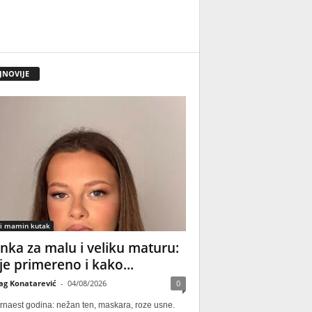
JNOVIJE
 i mamin kutak
nka za malu i veliku maturu:
 je primereno i kako...
ag Konatarević
-
04/08/2026
0
rnaest godina: nežan ten, maskara, roze usne.