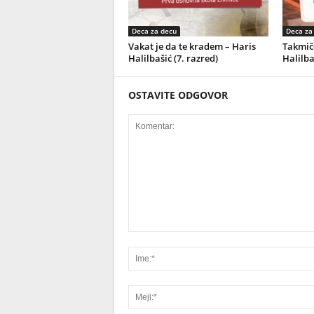
Deca za decu
Deca za
Vakat je da te kradem – Haris
Takmiče
Halilbašić (7. razred)
Halilba
OSTAVITE ODGOVOR