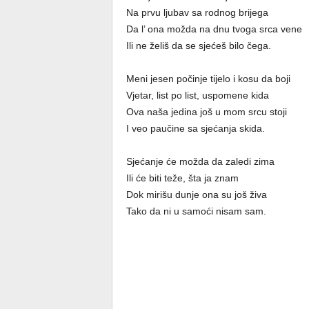
Na prvu ljubav sa rodnog brijega
Da l’ ona možda na dnu tvoga srca vene
Ili ne želiš da se sjećeš bilo čega.
Meni jesen počinje tijelo i kosu da boji
Vjetar, list po list, uspomene kida
Ova naša jedina još u mom srcu stoji
I veo paučine sa sjećanja skida.
Sjećanje će možda da zaledi zima
Ili će biti teže, šta ja znam
Dok mirišu dunje ona su još živa
Tako da ni u samoći nisam sam.