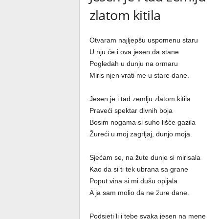
zlatom kitila
Otvaram najljepšu uspomenu staru
U nju će i ova jesen da stane
Pogledah u dunju na ormaru
Miris njen vrati me u stare dane.
Jesen je i tad zemlju zlatom kitila
Praveći spektar divnih boja
Bosim nogama si suho lišće gazila
Žureći u moj zagrljaj, dunjo moja.
Sjećam se, na žute dunje si mirisala
Kao da si ti tek ubrana sa grane
Poput vina si mi dušu opijala
A ja sam molio da ne žure dane.
Podsjeti li i tebe svaka jesen na mene