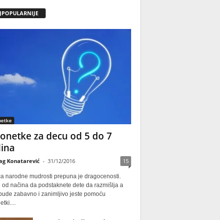
JPOPULARNIJE
netke
onetke za decu od 5 do 7
ina
ag Konatarević
-
31/12/2016
15
ca narodne mudrosti prepuna je dragocenosti.
 od načina da podstaknete dete da razmišlja a
 bude zabavno i zanimljivo jeste pomoću
tki....