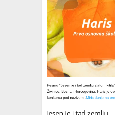
Pesmu “Jesen je i tad zemlju zlatom kitil
Živinice, Bosna i Hercegovina. Haris je 
konkursu pod nazivom „
Miris dunje na or
Jesen je i tad zemlju