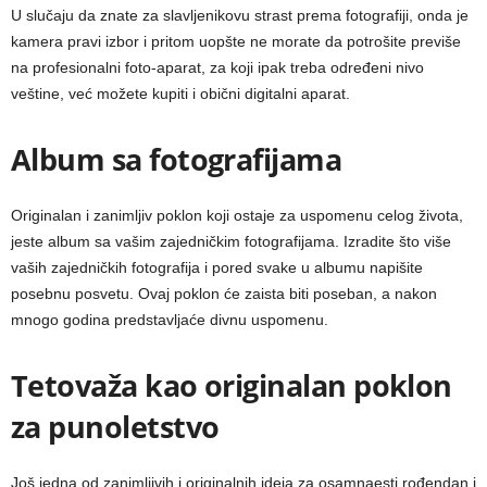
U slučaju da znate za slavljenikovu
strast prema fotografiji, onda je
kamera pravi izbor i pritom uopšte ne morate da potrošite previše
na profesionalni foto-aparat, za koji ipak treba određeni nivo
veštine, već možete kupiti i obični digitalni
aparat.
Album sa fotografijama
Originalan i zanimljiv poklon koji ostaje za uspomenu celog života,
jeste album sa vašim zajedničkim fotografijama. Izradite što više
vaših zajedničkih fotografija i pored svake u albumu napišite
posebnu posvetu. Ovaj poklon će zaista biti poseban, a nakon
mnogo godina predstavljaće divnu uspomenu.
Tetovaža kao originalan poklon
za punoletstvo
Još jedna od zanimljivih i originalnih ideja za osamnaesti rođendan i