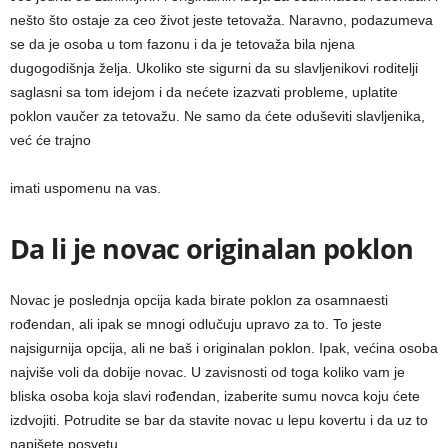
nešto što ostaje za ceo život jeste tetovaža. Naravno, podazumeva
se da je osoba u tom fazonu i da je tetovaža bila njena
dugogodišnja želja. Ukoliko ste sigurni da su slavljenikovi roditelji
saglasni sa tom idejom i da nećete izazvati probleme, uplatite
poklon vaučer za tetovažu. Ne samo da ćete oduševiti slavljenika,
već će trajno
imati uspomenu na vas.
Da li je novac originalan poklon
Novac je poslednja opcija kada birate poklon za osamnaesti
rođendan, ali ipak se mnogi odlučuju upravo za to. To jeste
najsigurnija opcija, ali ne baš i originalan poklon. Ipak, većina osoba
najviše voli da dobije novac. U zavisnosti od toga koliko vam je
bliska osoba koja slavi rođendan, izaberite sumu novca koju ćete
izdvojiti. Potrudite se bar da stavite novac u lepu kovertu i da uz to
napišete posvetu.