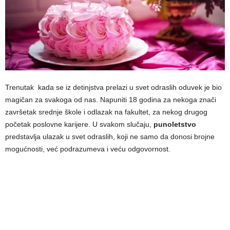
Trenutak kada se iz detinjstva prelazi u svet odraslih oduvek je bio
magičan za svakoga od nas. Napuniti 18 godina za nekoga znači
završetak srednje škole i odlazak na fakultet, za nekog drugog
početak poslovne karijere. U svakom slučaju,
punoletstvo
predstavlja ulazak u svet odraslih, koji ne samo da donosi brojne
mogućnosti, već podrazumeva i veću odgovornost.