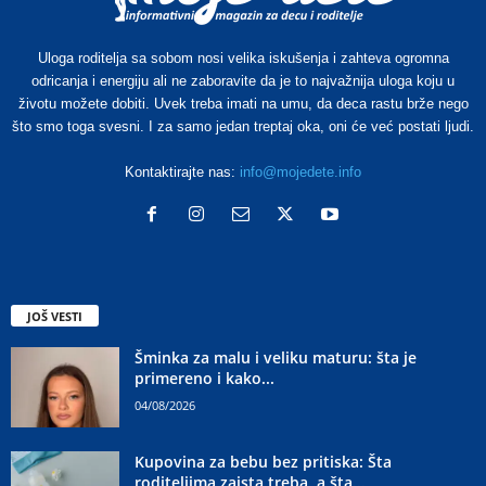
Uloga roditelja sa sobom nosi velika iskušenja i zahteva ogromna
odricanja i energiju ali ne zaboravite da je to najvažnija uloga koju u
životu možete dobiti. Uvek treba imati na umu, da deca rastu brže nego
što smo toga svesni. I za samo jedan treptaj oka, oni će već postati ljudi.
Kontaktirajte nas:
info@mojedete.info
JOŠ VESTI
Šminka za malu i veliku maturu: šta je
primereno i kako...
04/08/2026
Kupovina za bebu bez pritiska: Šta
roditeljima zaista treba, a šta...