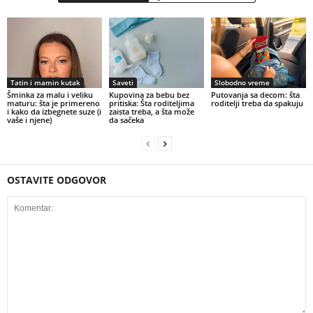
Tatin i mamin kutak
Saveti
Slobodno vreme
Šminka za malu i veliku
Kupovina za bebu bez
Putovanja sa decom: šta
maturu: šta je primereno
pritiska: Šta roditeljima
roditelji treba da spakuju
i kako da izbegnete suze (i
zaista treba, a šta može
vaše i njene)
da sačeka
OSTAVITE ODGOVOR