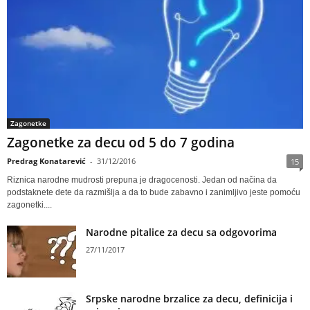
Zagonetke
Zagonetke za decu od 5 do 7 godina
Predrag Konatarević
-
31/12/2016
15
Riznica narodne mudrosti prepuna je dragocenosti. Jedan od načina da
podstaknete dete da razmišlja a da to bude zabavno i zanimljivo jeste pomoću
zagonetki....
Narodne pitalice za decu sa odgovorima
27/11/2017
Srpske narodne brzalice za decu, definicija i