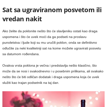
Sat sa ugraviranom posvetom ili
vredan nakit
Ako želite da poklonite nešto što će slavljeniku ostati kao draga
uspomena i što će uvek moći da ga podseti na
proslavu
punoletstva i ljude koji su mu uručili poklon, onda se definitivno
odlučite za neki kvalitetniji sat na kome možete ugravirati posvetu
sa
datumom rođendana.
Ovakva vrsta poklona je večna i predstavlja nešto
klasično, što
može da se nosi i svakodnevno i u posebnim prilikama, ali svakako
nešto što će biti odličan dodatak i draga uspomena koja će uvek
služiti kao trajan podsetnik na taj dan.