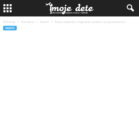
Početna
Porodica
Saveti
Kako odabrati originalan poklon za punoletstvo
SAVETI