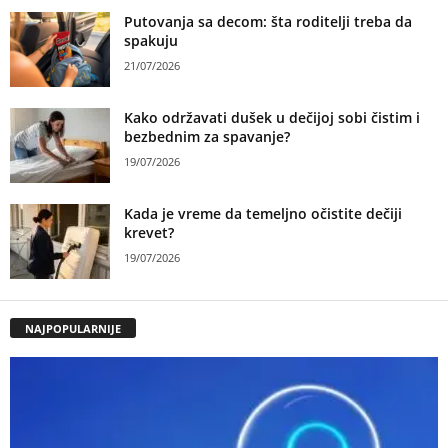
Putovanja sa decom: šta roditelji treba da
spakuju
21/07/2026
Kako održavati dušek u dečijoj sobi čistim i
bezbednim za spavanje?
19/07/2026
Kada je vreme da temeljno očistite dečiji
krevet?
19/07/2026
NAJPOPULARNIJE