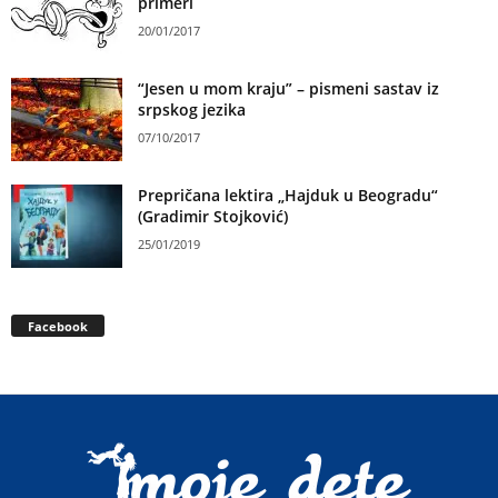
primeri
20/01/2017
“Jesen u mom kraju” – pismeni sastav iz
srpskog jezika
07/10/2017
Prepričana lektira „Hajduk u Beogradu“
(Gradimir Stojković)
25/01/2019
Facebook