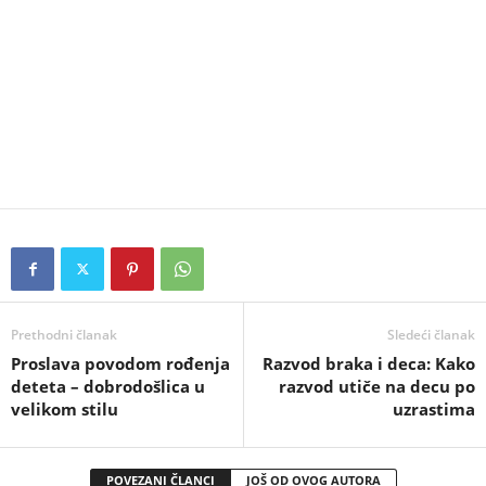
Prethodni članak
Sledeći članak
Proslava povodom rođenja
Razvod braka i deca: Kako
deteta – dobrodošlica u
razvod utiče na decu po
velikom stilu
uzrastima
POVEZANI ČLANCI
JOŠ OD OVOG AUTORA