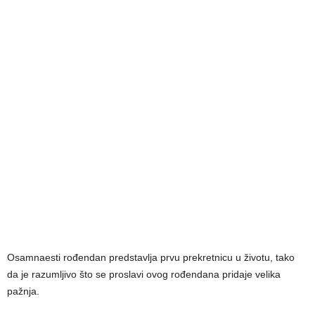
Osamnaesti rođendan predstavlja prvu prekretnicu u životu, tako
da je razumljivo što se proslavi ovog rođendana pridaje velika
pažnja.