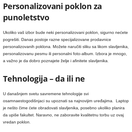
Personalizovani poklon za
punoletstvo
Ukoliko vaš izbor bude neki personalizovani poklon, sigurno nećete
pogrešiti. Danas postoje razne specijalizovane prodavnice
personalizovanih poklona. Možete naručiti sliku sa likom slavljenika,
personalizovanu pesmu ili personalni foto-album. Izbora je mnogo,
a važno je da dobro poznajete želje i afinitete slavljenika.
Tehnologija – da ili ne
U današnjem svetu savremene tehnologije svi
osamnaestogodišnjaci su upoznati sa najnovijim uređajima. Laptop
je nešto čime ćete obradovati slavljenika, posebno ukoliko planira
da upiše fakultet. Naravno, ne zaboravite kvalitetnu torbu uz ovaj
vredan poklon.