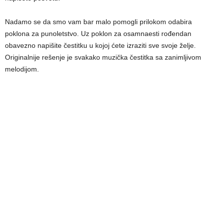
Nadamo se da smo vam bar malo pomogli prilokom odabira
poklona za punoletstvo. Uz poklon za osamnaesti rođendan
obavezno napišite čestitku u kojoj ćete izraziti sve svoje želje.
Originalnije rešenje je svakako muzička čestitka sa zanimljivom
melodijom.