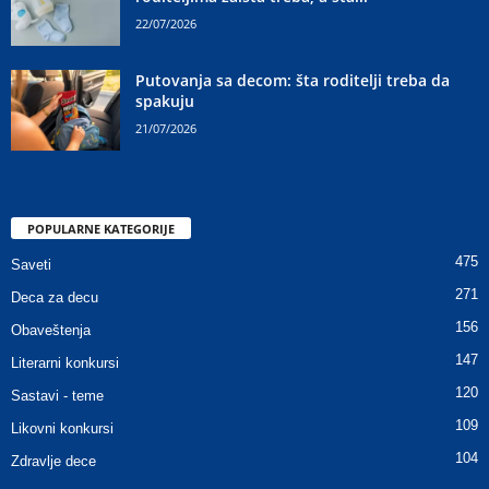
22/07/2026
Putovanja sa decom: šta roditelji treba da
spakuju
21/07/2026
POPULARNE KATEGORIJE
475
Saveti
271
Deca za decu
156
Obaveštenja
147
Literarni konkursi
120
Sastavi - teme
109
Likovni konkursi
104
Zdravlje dece