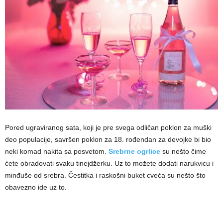
Pored ugraviranog sata, koji je pre svega odličan poklon za muški
deo populacije, savršen poklon za 18. rođendan za devojke bi bio
neki komad nakita sa posvetom.
Srebrne ogrlice
su nešto čime
ćete obradovati svaku tinejdžerku. Uz to možete dodati narukvicu i
minđuše od srebra. Čestitka i raskošni buket cveća su nešto što
obavezno ide uz to.