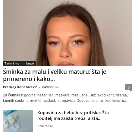
Tatin i mamin kutak
Šminka za malu i veliku maturu: šta je
primereno i kako...
Predrag Konatarević
-
04/08/2026
0
Za četrnaest godina: nežan ten, maskara, roze usne. Bez jakog konturisanja,
tamnih senki i prevelikih veštačkih trepavica. Dogovor se pravi kod kuće, uz...
Kupovina za bebu bez pritiska: Šta
roditeljima zaista treba, a šta...
22/07/2026