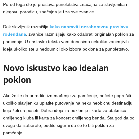
Pored toga što je proslava punoletstva značajna za slavljenika i
njegovu porodicu, značajna je i za sve zvanice.
Dok slavljenik razmišlja
kako napraviti nezaboravnu proslavu
rođendana
, zvanice razmišljaju kako odabrati originalan poklon za
pamćenje.
U nastavku teksta vam donosimo nekoliko zanimljivih
ideja ukoliko ste u nedoumici oko izbora poklona za punoletstvo.
Novo iskustvo kao idealan
poklon
Ako želite da priredite iznenađenje za pamćenje, nećete pogrešiti
ukoliko slavljeniku uplatite putovanje na neku neobičnu destinaciju
koju želi da poseti. Dobra ideja za poklon je i karta za utakmicu
omiljenog kluba ili karta za koncert omiljenog benda. Šta god da od
ovoga da izaberete, budite sigurni da će to biti poklon za
pamćenje.