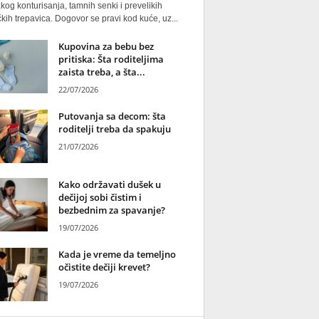
kog konturisanja, tamnih senki i prevelikih
kih trepavica. Dogovor se pravi kod kuće, uz...
Kupovina za bebu bez
pritiska: Šta roditeljima
zaista treba, a šta...
22/07/2026
Putovanja sa decom: šta
roditelji treba da spakuju
21/07/2026
Kako održavati dušek u
dečijoj sobi čistim i
bezbednim za spavanje?
19/07/2026
Kada je vreme da temeljno
očistite dečiji krevet?
19/07/2026