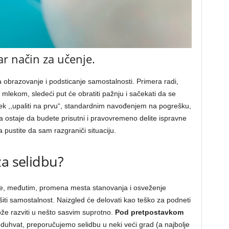
ar način za učenje.
 obrazovanje i podsticanje samostalnosti. Primera radi,
mlekom, sledeći put će obratiti pažnju i sačekati da se
ek ,,upaliti na prvu“, standardnim navođenjem na pogrešku,
a ostaje da budete prisutni i pravovremeno delite ispravne
 pustite da sam razgraniči situaciju.
za selidbu?
e, međutim, promena mesta stanovanja i osveženje
iti samostalnost. Naizgled će delovati kao teško za podneti
 može razviti u nešto sasvim suprotno.
Pod pretpostavkom
poduhvat, preporučujemo selidbu u neki veći grad (a najbolje