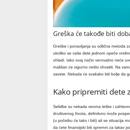
Greška će takođe biti dob
Greške i ponavljanja su odlična metoda za
ukoliko se vaše dete jednom opeče vrelim 
ohladi. Iako ovaj način verovatno neće uv
mališan će sigurno nešto shvatiti. Na vam
savete. Nekada će svakako biti bolje da ga
Kako pripremiti dete 
Selidbe su nekada veoma teške i zahtevn
društvenog života, definitvno može pospeš
(u početku će tako i biti) ali se situacija
da ćete finansijski biti spremni za takav 