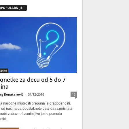
JPOPULARNIJE
netke
onetke za decu od 5 do 7
ina
ag Konatarević
-
31/12/2016
15
ca narodne mudrosti prepuna je dragocenosti.
 od načina da podstaknete dete da razmišlja a
 bude zabavno i zanimljivo jeste pomoću
tki....