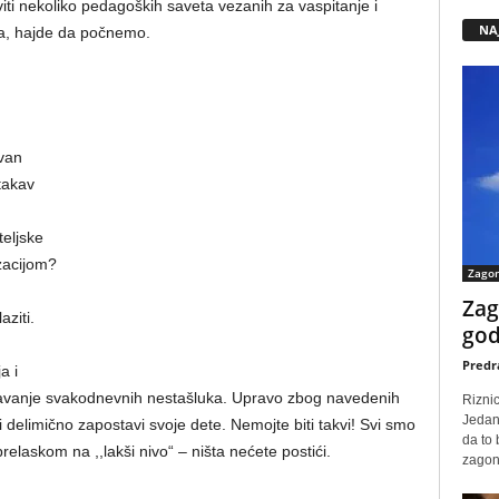
ti nekoliko pedagoških saveta vezanih za vaspitanje i
NA
ja, hajde da počnemo.
avan
takav
eljske
zacijom?
Zago
Zag
ziti.
god
Predr
a i
avanje svakodnevnih nestašluka. Upravo zbog navedenih
Rizni
Jedan
 delimično zapostavi svoje dete. Nemojte biti takvi! Svi smo
da to
 prelaskom na ,,lakši nivo“ – ništa nećete postići.
zagone