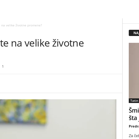
e na velike životne promene?
NA
te na velike životne
1
Tatin
Šmi
šta
Predr
Za čet