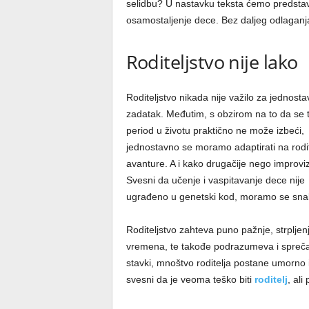
selidbu? U nastavku teksta ćemo predstavi
osamostaljenje dece. Bez daljeg odlagan
Roditeljstvo nije lako
Roditeljstvo nikada nije važilo za jednost
zadatak. Međutim, s obzirom na to da se 
period u životu praktično ne može izbeći,
jednostavno se moramo adaptirati na rodit
avanture. A i kako drugačije nego improvi
Svesni da učenje i vaspitavanje dece nije
ugrađeno u genetski kod, moramo se snala
Roditeljstvo zahteva puno pažnje, strpljenj
vremena, te takođe podrazumeva i spreč
stavki, mnoštvo roditelja postane umorno i
svesni da je veoma teško biti
roditelj
, ali