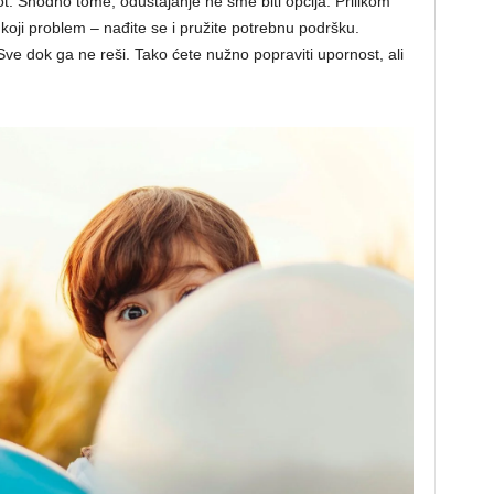
vot. Shodno tome, odustajanje ne sme biti opcija. Prilikom
koji problem – nađite se i pružite potrebnu podršku.
ve dok ga ne reši. Tako ćete nužno popraviti upornost, ali