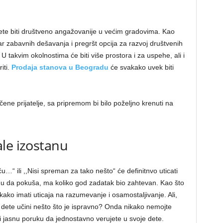
dete biti društveno angažovanije u većim gradovima. Kao
r zabavnih dešavanja i pregršt opcija za razvoj društvenih
U takvim okolnostima će biti više prostora i za uspehe, ali i
iti.
Prodaja stanova u Beogradu
će svakako uvek biti
čene prijatelje, sa pripremom bi bilo poželjno krenuti na
le izostanu
ću…“ ili ,,Nisi spreman za tako nešto“ će definitnvo uticati
 da pokuša, ma koliko god zadatak bio zahtevan. Kao što
kako imati uticaja na razumevanje i osamostaljivanje. Ali,
dete učini nešto što je ispravno? Onda nikako nemojte
ati jasnu poruku da jednostavno verujete u svoje dete.