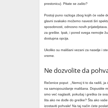
prestonicu). Pitate se zašto?
Postoji puno razloga zbog kojih će vaše 
glavni svakako možemo navesti širi spekta
sposobnosti, odnosno novih prijateljstava. 
za greške. Ipak, i pored svega nemojte žur
dostupna opcija.
Ukoliko su mališani vezani za naselje i ste
vreme.
Ne dozvolite da pohva
Rečenice poput: ,,Nemoj ti to da radiš, ja 
na samopouzdanje mališana. Dopustite mu
smo već naglasili, pokušaj i greška će sva
šta ako ne dođe do greške? Šta ako vaše 
izostaviti pohvale! Na taj način ćete posl