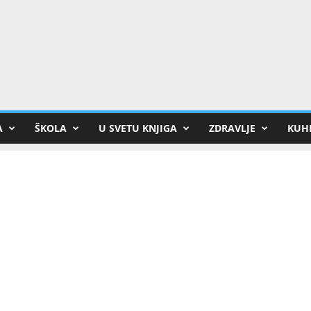
A
ŠKOLA
U SVETU KNJIGA
ZDRAVLJE
KUHI