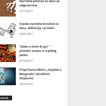
Narodne pitalice za decu sa
odgovorima
27/11/2017
Srpske narodne brzalice za
decu, definicija i primeri
20/01/2017
“Jesen u mom kraju” –
pismeni sastav iz srpskog
jezika
07/10/2017
Prepričana lektira „Hajduk u
Beogradu“ (Gradimir
Stojković)
25/01/2019
cebook