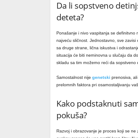
Da li sopstveno detinj
deteta?
Ponašanje i nivo vaspitanja se definitvno 
najveću sličnost. Jednostavno, sve zavisi 
sa druge strane, lična iskustva i odrastan
situacija će biti neminovna u slučaju da 
skladu sa tim možemo reći da sopstveno det
Samostalnost nije
genetski
prenosiva, ali 
prelomnih faktora pri osamostaljivanju va
Kako podstaknuti sam
pokuša?
Razvoj i obrazovanje je proces koji se n