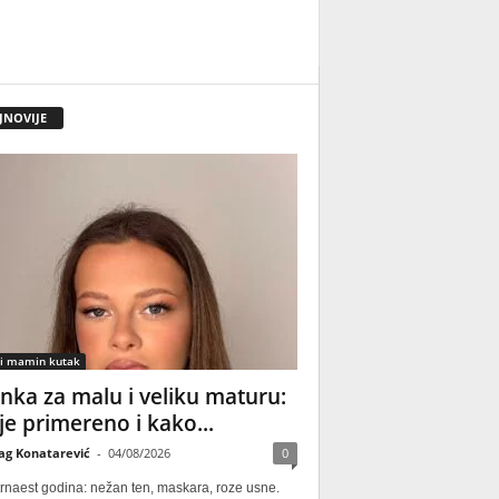
JNOVIJE
 i mamin kutak
nka za malu i veliku maturu:
 je primereno i kako...
ag Konatarević
-
04/08/2026
0
rnaest godina: nežan ten, maskara, roze usne.