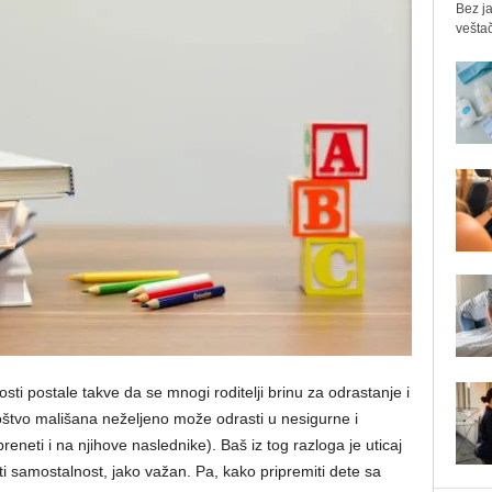
Bez ja
veštač
i postale takve da se mnogi roditelji brinu za odrastanje i
oštvo mališana neželjeno može odrasti u nesigurne i
eneti i na njihove naslednike). Baš iz tog razloga je uticaj
i samostalnost, jako važan. Pa, kako pripremiti dete sa