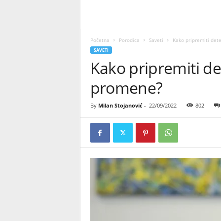
Početna
Porodica
Saveti
Kako pripremiti det
SAVETI
Kako pripremiti de
promene?
By
Milan Stojanović
-
22/09/2022
802