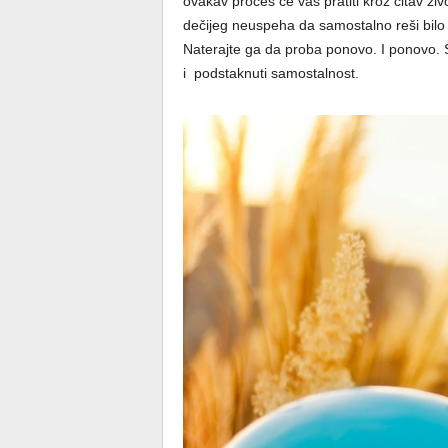
ovakav proces će vas pratiti kroz čitav ži
dečijeg neuspeha da samostalno reši bilo 
Naterajte ga da proba ponovo. I ponovo. S
i podstaknuti samostalnost.