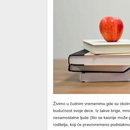
Živimo u čudnim vremenima gde su okolnost
budućnost svoje dece. Iz takve brige, mn
nesamostalne ljude (što se kasnije može pr
roditelja, koji će pravovremeno podstaknut