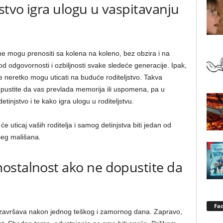
stvo igra ulogu u vaspitavanju
ne mogu prenositi sa kolena na koleno, bez obzira i na
od odgovornosti i ozbiljnosti svake sledeće generacije. Ipak,
je neretko mogu uticati na buduće roditeljstvo. Takva
dopustite da vas prevlada memorija ili uspomena, pa u
injstvo i te kako igra ulogu u roditeljstvu.
će uticaj vaših roditelja i samog detinjstva biti jedan od
šeg mališana
.
ostalnost ako ne dopustite da
Fa
e završava nakon jednog teškog i zamornog dana. Zapravo,