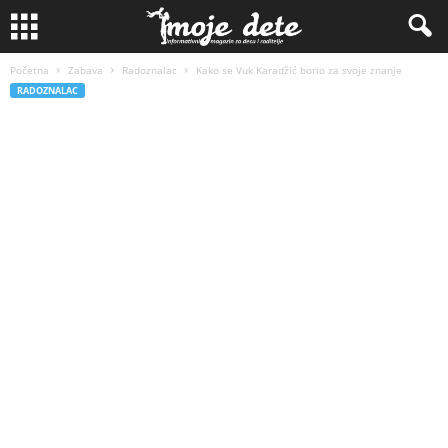
Početna
Zabava
Radoznalac
Kako se Vuk Karadžić borio za svoje znanje
RADOZNALAC