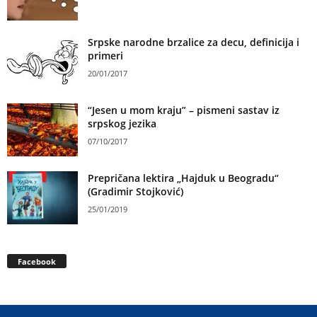
Srpske narodne brzalice za decu, definicija i
primeri
20/01/2017
“Jesen u mom kraju” – pismeni sastav iz
srpskog jezika
07/10/2017
Prepričana lektira „Hajduk u Beogradu“
(Gradimir Stojković)
25/01/2019
Facebook