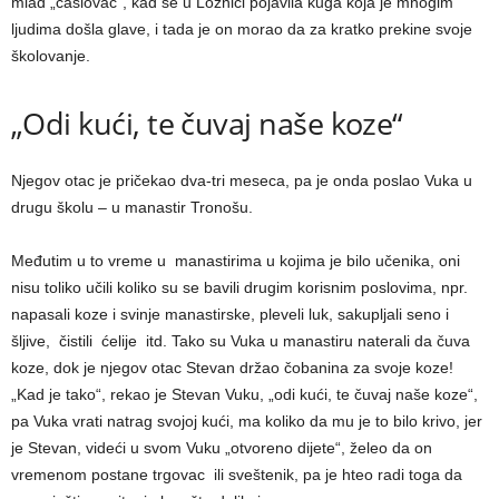
mlad „časlovac“, kad se u Loznici pojavila kuga koja je mnogim
lјudima došla glave, i tada je on morao da za kratko prekine svoje
školovanje.
„Odi kući, te čuvaj naše koze“
Njegov otac je pričekao dva-tri meseca, pa je onda poslao Vuka u
drugu školu – u manastir Tronošu.
Međutim u to vreme u manastirima u kojima je bilo učenika, oni
nisu toliko učili koliko su se bavili drugim korisnim poslovima, npr.
napasali koze i svinje manastirske, pleveli luk, sakuplјali seno i
šlјive, čistili ćelije itd. Tako su Vuka u manastiru naterali da čuva
koze, dok je njegov otac Stevan držao čobanina za svoje koze!
„Kad je tako“, rekao je Stevan Vuku, „odi kući, te čuvaj naše koze“,
pa Vuka vrati natrag svojoj kući, ma koliko da mu je to bilo krivo, jer
je Stevan, videći u svom Vuku „otvoreno dijete“, želeo da on
vremenom postane trgovac ili sveštenik, pa je hteo radi toga da