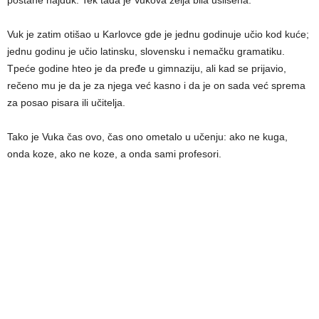
postane hajduk. Tek tada je Vukova želјa bila uslišena.
Vuk je zatim otišao u Karlovce gde je jednu godinuje učio kod kuće;
jednu godinu je učio latinsku, slovensku i nemačku gramatiku.
Tpeće godine hteo je da pređe u gimnaziju, ali kad se prijavio,
rečeno mu je da je za njega već kasno i da je on sada već sprema
za posao pisara ili učitelјa.
Tako je Vuka čas ovo, čas ono ometalo u učenju: ako ne kuga,
onda koze, ako ne koze, a onda sami profesori.