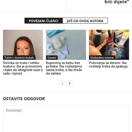
biti dijete”
POVEZANI ČLANCI
JOŠ OD OVOG AUTORA
Tatin i mamin kutak
Saveti
Slobodno vreme
Šminka za malu i veliku
Kupovina za bebu bez
Putovanja sa decom: šta
maturu: šta je primereno
pritiska: Šta roditeljima
roditelji treba da spakuju
i kako da izbegnete suze (i
zaista treba, a šta može
vaše i njene)
da sačeka
OSTAVITE ODGOVOR