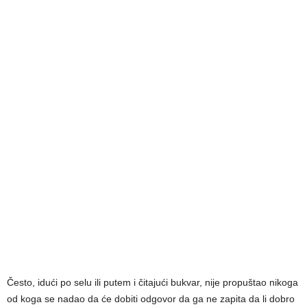
Često, idući po selu ili putem i čitajući bukvar, nije propuštao nikoga
od koga se nadao da će dobiti odgovor da ga ne zapita da li dobro