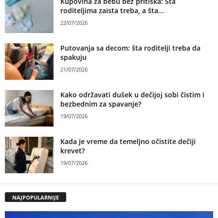
Kupovina za bebu bez pritiska: Šta
roditeljima zaista treba, a šta...
22/07/2026
Putovanja sa decom: šta roditelji treba da
spakuju
21/07/2026
Kako održavati dušek u dečijoj sobi čistim i
bezbednim za spavanje?
19/07/2026
Kada je vreme da temeljno očistite dečiji
krevet?
19/07/2026
NAJPOPULARNIJE