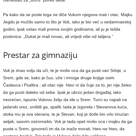
nameštao za „sofru“ pored sebe.
Pa kako da se posle toga ne diče Vukom njegova mati i otac. Majku
Jegdu je mučilo samo to što je Vuk, iako je bio već u sedamnaestoj
godini, ipak ostao mali prema svojim godinama; ali ju je tešila
poslovica: „Dukat je mali novac, ali vrijedi više od talijera.“
Prestar za gimnaziju
Vuk je imao volјu da uči, te je molio oca da ga pusti van Srbije, u
Srem, gde se, kako je čuo, uče i mnoge druge knjige osim
Časlavca i Psaltira ; ali otac nije hteo ni da čuje za to, jer nije želeo
da ga pusti daleko od sebe. Ipak je ubrzo jedan događaj, iako
nesrećan, ispunio Vukovu želјu da ide u Srem. Turci su napali na
jadarski srez, uništili ga, spalili; tada je izgorela i Stevanova kuća,
stoka mu je sva oterana, te je Stevan, koji je dotle bio vrlo imućan
selјak, sasvim osiromašio. Vuk je tada opet molio oca i majku da ga
puste u Srem, govoreći im da će inače morati, hteo-ne hteo, da