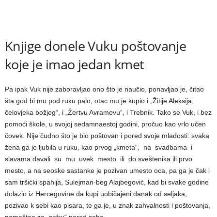
Knjige donele Vuku poštovanje
koje je imao jedan kmet
Pa ipak Vuk nije zaboravlјao ono što je naučio, ponavlјao je, čitao
šta god bi mu pod ruku palo, otac mu je kupio i „Žitije Aleksija,
čelovjeka božjeg“, i „Žertvu Avramovu“, i Trebnik. Tako se Vuk, i bez
pomoći škole, u svojoj sedamnaestoj godini, pročuo kao vrlo učen
čovek. Nije čudno što je bio poštovan i pored svoje mladosti: svaka
žena ga je lјubila u ruku, kao prvog „kmeta“, na svadbama i
slavama davali su mu uvek mesto ili do sveštenika ili prvo
mesto, a na seoske sastanke je pozivan umesto oca, pa ga je čak i
sam tršićki spahija, Sulejman-beg Alajbegović, kad bi svake godine
dolazio iz Hercegovine da kupi uobičajeni danak od selјaka,
pozivao k sebi kao pisara, te ga je, u znak zahvalnosti i poštovanja,