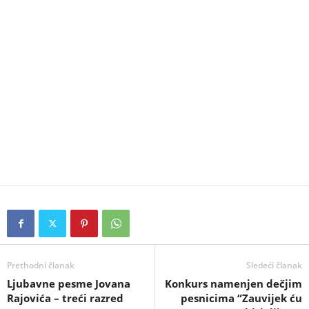
Prethodni članak
Sledeći članak
Ljubavne pesme Jovana
Konkurs namenjen dečjim
Rajovića – treći razred
pesnicima “Zauvijek ću