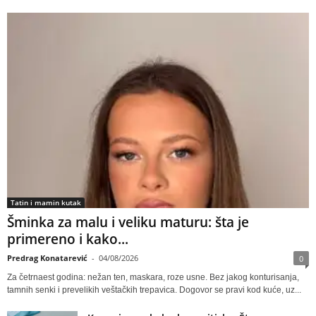
Tatin i mamin kutak
Šminka za malu i veliku maturu: šta je
primereno i kako...
Predrag Konatarević
-
04/08/2026
0
Za četrnaest godina: nežan ten, maskara, roze usne. Bez jakog konturisanja,
tamnih senki i prevelikih veštačkih trepavica. Dogovor se pravi kod kuće, uz...