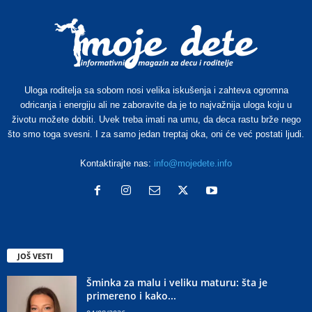
Uloga roditelja sa sobom nosi velika iskušenja i zahteva ogromna
odricanja i energiju ali ne zaboravite da je to najvažnija uloga koju u
životu možete dobiti. Uvek treba imati na umu, da deca rastu brže nego
što smo toga svesni. I za samo jedan treptaj oka, oni će već postati ljudi.
Kontaktirajte nas:
info@mojedete.info
JOŠ VESTI
Šminka za malu i veliku maturu: šta je
primereno i kako...