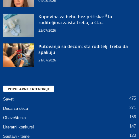
04/08/2026
Kupovina za bebu bez pritiska: Šta
roditeljima zaista treba, a šta...
22/07/2026
Putovanja sa decom: šta roditelji treba da
spakuju
21/07/2026
POPULARNE KATEGORIJE
475
Saveti
271
Deca za decu
156
Obaveštenja
147
Literarni konkursi
120
Sastavi - teme