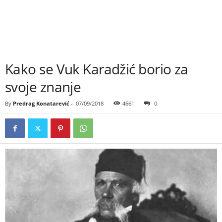
Kako se Vuk Karadžić borio za
svoje znanje
By
Predrag Konatarević
-
07/09/2018
4661
0