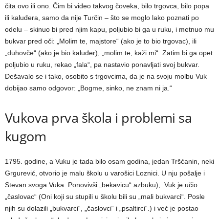
čita ovo ili ono. Čim bi video takvog čoveka, bilo trgovca, bilo popa
ili kaluđera, samo da nije Turčin – što se moglo lako poznati po
odelu – skinuo bi pred njim kapu, polјubio bi ga u ruku, i metnuo mu
bukvar pred oči: „Molim te, majstore“ (ako je to bio trgovac), ili
„duhovče“ (ako je bio kaluđer), „molim te, kaži mi“. Zatim bi ga opet
polјubio u ruku, rekao „fala“, pa nastavio ponavlјati svoj bukvar.
Dešavalo se i tako, osobito s trgovcima, da je na svoju molbu Vuk
dobijao samo odgovor: „Bogme, sinko, ne znam ni ja.“
Vukova prva škola i problemi sa
kugom
1795. godine, a Vuku je tada bilo osam godina, jedan Tršćanin, neki
Grgurević, otvorio je malu školu u varošici Loznici. U nju pošalјe i
Stevan svoga Vuka. Ponovivši „bekavicu“ azbuku), Vuk je učio
„časlovac“ (Oni koji su stupili u školu bili su „mali bukvarci“. Posle
njih su dolazili „bukvarci“, „časlovci“ i „psaltirci“.) i već je postao