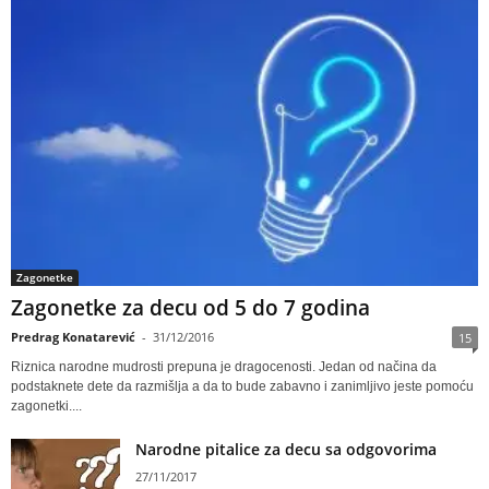
Zagonetke
Zagonetke za decu od 5 do 7 godina
Predrag Konatarević
-
31/12/2016
15
Riznica narodne mudrosti prepuna je dragocenosti. Jedan od načina da
podstaknete dete da razmišlja a da to bude zabavno i zanimljivo jeste pomoću
zagonetki....
Narodne pitalice za decu sa odgovorima
27/11/2017