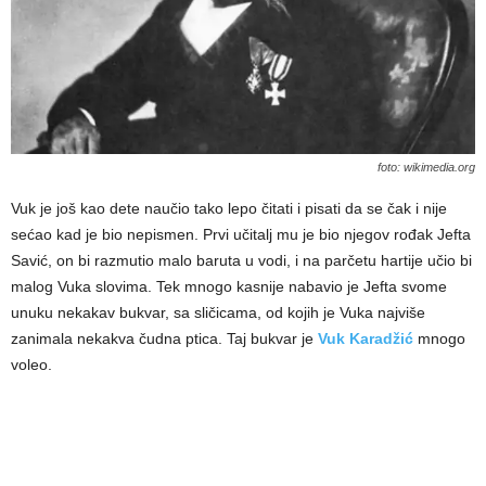
foto: wikimedia.org
Vuk je još kao dete naučio tako lepo čitati i pisati da se čak i nije
sećao kad je bio nepismen. Prvi učitalј mu je bio njegov rođak Jefta
Savić, on bi razmutio malo baruta u vodi, i na parčetu hartije učio bi
malog Vuka slovima. Tek mnogo kasnije nabavio je Jefta svome
unuku nekakav bukvar, sa sličicama, od kojih je Vuka najviše
zanimala nekakva čudna ptica. Taj bukvar je
Vuk Karadžić
mnogo
voleo.