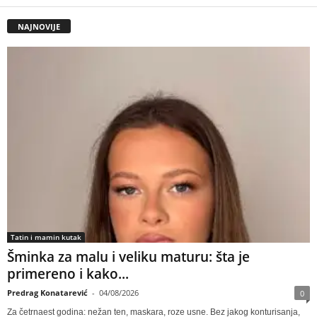
NAJNOVIJE
Tatin i mamin kutak
Šminka za malu i veliku maturu: šta je
primereno i kako...
Predrag Konatarević
-
04/08/2026
0
Za četrnaest godina: nežan ten, maskara, roze usne. Bez jakog konturisanja,