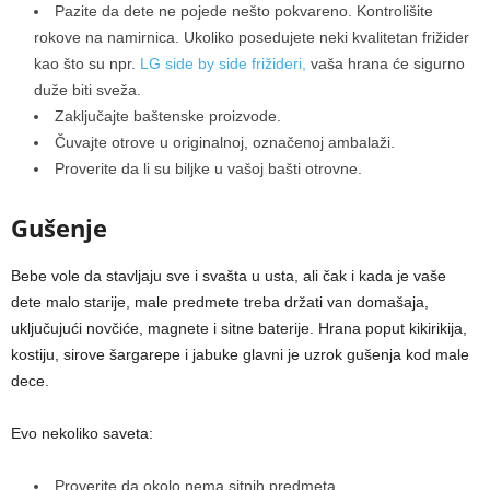
Pazite da dete ne pojede nešto pokvareno. Kontrolišite
rokove na namirnica. Ukoliko posedujete neki kvalitetan frižider
kao što su npr.
LG side by side frižideri,
vaša hrana će sigurno
duže biti sveža.
Zaključajte baštenske proizvode.
Čuvajte otrove u originalnoj, označenoj ambalaži.
Proverite da li su biljke u vašoj bašti otrovne.
Gušenje
Bebe vole da stavljaju sve i svašta u usta, ali čak i kada je vaše
dete malo starije, male predmete treba držati van domašaja,
uključujući novčiće, magnete i sitne baterije. Hrana poput kikirikija,
kostiju, sirove šargarepe i jabuke glavni je uzrok gušenja kod male
dece.
Evo nekoliko saveta:
Proverite da okolo nema sitnih predmeta.