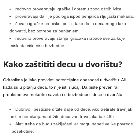
redovno proveravaju igračke i opremu zbog oštrih ivica.
proveravaju da li je podloga ispod penjalica i ljuljaški mekana.
čuvaju igračke na niskoj polici, tako da ih deca mogu lako
dohvatiti, bez potrebe za penjanjem.
redovno proveravaju stanje igračaka i izbace sve za koje
misle da više nisu bezbedne.
Kako zaštititi decu u dvorištu?
Odraslima je lako prevideti potencijalne opasnosti u dvorištu. Ali
kada su u pitanju deca, to nije isti slučaj. Da biste prevenirali
probleme evo nekoliko saveta i o bezbednosti dece u dvorištu.
Đubrivo i pesticide držite dalje od dece. Ako tretirate travnjak
nekim hemikalijama držite decu van travnjaka bar 48h.
Alati treba da budu zaključani jer mogu naneti velike povrede
i posekotine.