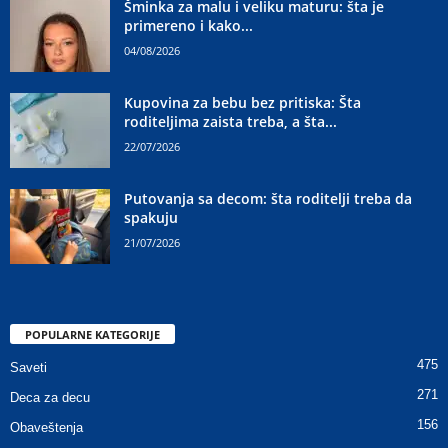
Šminka za malu i veliku maturu: šta je
primereno i kako...
04/08/2026
Kupovina za bebu bez pritiska: Šta
roditeljima zaista treba, a šta...
22/07/2026
Putovanja sa decom: šta roditelji treba da
spakuju
21/07/2026
POPULARNE KATEGORIJE
475
Saveti
271
Deca za decu
156
Obaveštenja