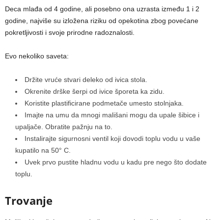
Deca mlađa od 4 godine, ali posebno ona uzrasta između 1 i 2
godine, najviše su izložena riziku od opekotina zbog povećane
pokretljivosti i svoje prirodne radoznalosti.
Evo nekoliko saveta:
Držite vruće stvari deleko od ivica stola.
Okrenite drške šerpi od ivice šporeta ka zidu.
Koristite plastificirane podmetače umesto stolnjaka.
Imajte na umu da mnogi mališani mogu da upale šibice i
upaljače. Obratite pažnju na to.
Instalirajte sigurnosni ventil koji dovodi toplu vodu u vaše
kupatilo na 50° C.
Uvek prvo pustite hladnu vodu u kadu pre nego što dodate
toplu.
Trovanje