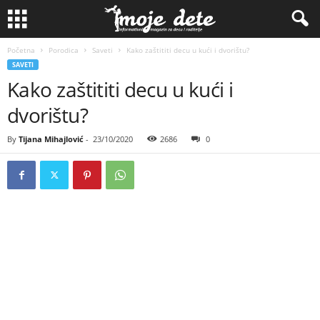
Početna
Porodica
Saveti
Kako zaštititi decu u kući i dvorištu?
SAVETI
Kako zaštititi decu u kući i
dvorištu?
By
Tijana Mihajlović
-
23/10/2020
2686
0