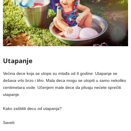
Utapanje
Većina dece koja se utope su mlađa od 4 godine. Utapanje se
dešava vrlo brzo i tiho. Mala deca mogu se utopiti u samo nekoliko
centimetara vode. Učenjem male dece da plivaju nećete sprečiti
utapanje.
Kako zaštititi decu od utapanja?
Saveti: