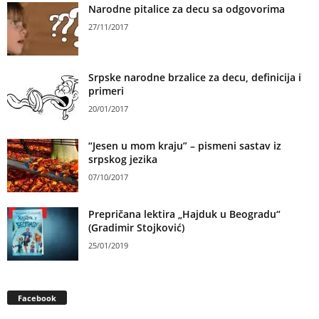
Narodne pitalice za decu sa odgovorima
27/11/2017
Srpske narodne brzalice za decu, definicija i
primeri
20/01/2017
“Jesen u mom kraju” – pismeni sastav iz
srpskog jezika
07/10/2017
Prepričana lektira „Hajduk u Beogradu“
(Gradimir Stojković)
25/01/2019
Facebook