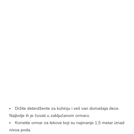
Držite deterdžente za kuhinju i veš van domašaja dece.
Najbolje ih je čuvati u zaključanom ormaru.
Koristite ormar za lekove koji su najmanje 1,5 metar iznad
nivoa poda.