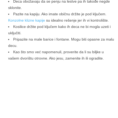
Deca obožavaju da se penju na lestve pa ih takođe negde
sklonite.
Pazite na kapiju. Ako imate običnu držite je pod ključem.
Konzolne klizne kapije
su idealno rešenje jer ih vi kontrolište.
Kosilice držite pod ključem kako ih deca ne bi mogla uzeti i
uključiti.
Pripazite na male barice i fontane. Mogu biti opasne za malu
decu.
Kao što smo već napomenuli, proverite da li su biljke u
vašem dvorištu otrovne. Ako jesu, zamenite ih ili ogradite.