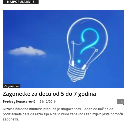
NAJPOPULARNIJE
Zagonetke
Zagonetke za decu od 5 do 7 godina
Predrag Konatarević
-
31/12/2016
15
Riznica narodne mudrosti prepuna je dragocenosti. Jedan od načina da
podstaknete dete da razmišlja a da to bude zabavno i zanimljivo jeste pomoću
zagonetki....