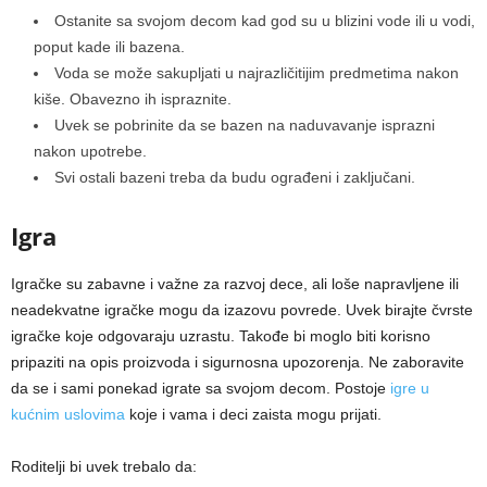
Ostanite sa svojom decom kad god su u blizini vode ili u vodi,
poput kade ili bazena.
Voda se može sakupljati u najrazličitijim predmetima nakon
kiše. Obavezno ih ispraznite.
Uvek se pobrinite da se bazen na naduvavanje isprazni
nakon upotrebe.
Svi ostali bazeni treba da budu ograđeni i zaključani.
Igra
Igračke su zabavne i važne za razvoj dece, ali loše napravljene ili
neadekvatne igračke mogu da izazovu povrede. Uvek birajte čvrste
igračke koje odgovaraju uzrastu. Takođe bi moglo biti korisno
pripaziti na opis proizvoda i sigurnosna upozorenja. Ne zaboravite
da se i sami ponekad igrate sa svojom decom. Postoje
igre u
kućnim uslovima
koje i vama i deci zaista mogu prijati.
Roditelji bi uvek trebalo da: