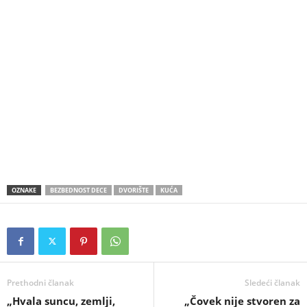
OZNAKE
BEZBEDNOST DECE
DVORIŠTE
KUĆA
Prethodni članak
Sledeći članak
„Hvala suncu, zemlji,
„Čovek nije stvoren za