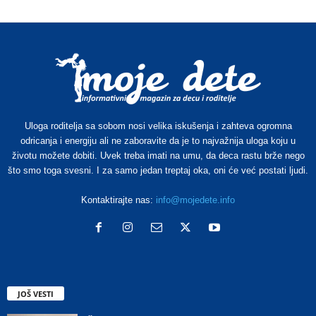
Uloga roditelja sa sobom nosi velika iskušenja i zahteva ogromna
odricanja i energiju ali ne zaboravite da je to najvažnija uloga koju u
životu možete dobiti. Uvek treba imati na umu, da deca rastu brže nego
što smo toga svesni. I za samo jedan treptaj oka, oni će već postati ljudi.
Kontaktirajte nas:
info@mojedete.info
JOŠ VESTI