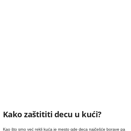
Kako zaštititi decu
u kući?
Kao što smo već rekli kuća je mesto gde deca najčešće borave pa