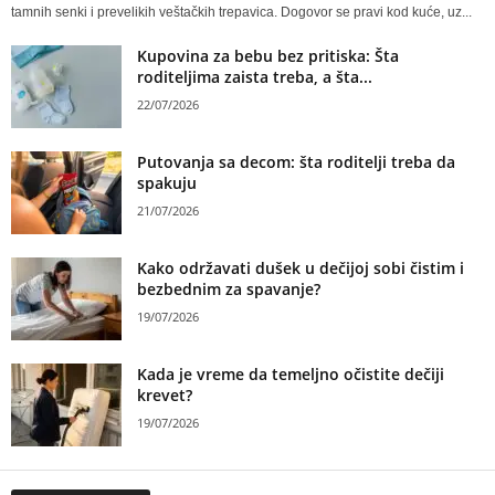
tamnih senki i prevelikih veštačkih trepavica. Dogovor se pravi kod kuće, uz...
Kupovina za bebu bez pritiska: Šta
roditeljima zaista treba, a šta...
22/07/2026
Putovanja sa decom: šta roditelji treba da
spakuju
21/07/2026
Kako održavati dušek u dečijoj sobi čistim i
bezbednim za spavanje?
19/07/2026
Kada je vreme da temeljno očistite dečiji
krevet?
19/07/2026