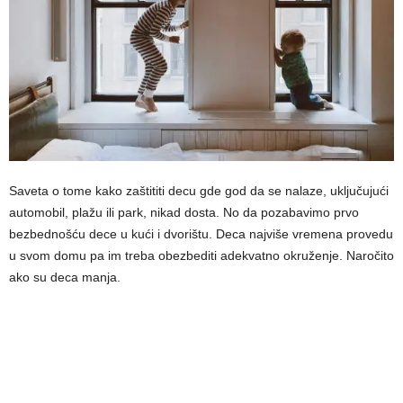
Saveta o tome kako zaštititi decu gde god da se nalaze, uključujući
automobil, plažu ili park, nikad dosta. No da pozabavimo prvo
bezbednošću dece u kući i dvorištu. Deca najviše vremena provedu
u svom domu pa im treba obezbediti adekvatno okruženje. Naročito
ako su deca manja.