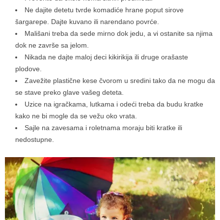
Ne dajite detetu tvrde komadiće hrane poput sirove
šargarepe. Dajte kuvano ili narendano povrće.
Mališani treba da sede mirno dok jedu, a vi ostanite sa njima
dok ne završe sa jelom.
Nikada ne dajte maloj deci kikirikija ili druge orašaste
plodove.
Zavežite plastične kese čvorom u sredini tako da ne mogu da
se stave preko glave vašeg deteta.
Uzice na igračkama, lutkama i odeći treba da budu kratke
kako ne bi mogle da se vežu oko vrata.
Sajle na zavesama i roletnama moraju biti kratke ili
nedostupne.