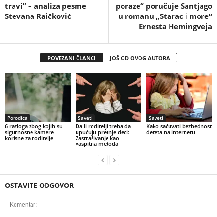
travi” – analiza pesme
poraze“ poručuje Santjago
Stevana Raičković
u romanu „Starac i more“
Ernesta Hemingveja
POVEZANI ČLANCI
JOŠ OD OVOG AUTORA
Porodica
Saveti
Saveti
6 razloga zbog kojih su
Da li roditelji treba da
Kako sačuvati bezbednost
sigurnosne kamere
upućuju pretnje deci:
deteta na internetu
korisne za roditelje
Zastrašivanje kao
vaspitna metoda
OSTAVITE ODGOVOR