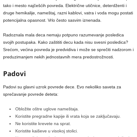
tako i mesto najčešćih povreda. Električne utičnice, deterdženti i
druge hemikalije, nameštaj, razni kablovi, vatra i voda mogu postati
potencijalna opasnost. Vrlo često sasvim iznenada.
Radoznala mala deca nemaju potpuno razumevanje posledica
svojih postupaka. Kako zaštititi decu kada nisu svesni posledica?
Srećom, većina povreda je predvidiva i može se sprečiti nadzorom i
preduzimanjem nekih jednostavnih mera predostrožnosti.
Padovi
Padovi su glavni uzrok povrede dece. Evo nekoliko saveta za
sprečavanje povrede deteta:
Obložite oštre uglove nameštaja.
Koristite pregradne kapije ili vrata koja se zaključavaju.
Ne koristite krevete na sprat.
Koristite kaiševe u visokoj stolici.